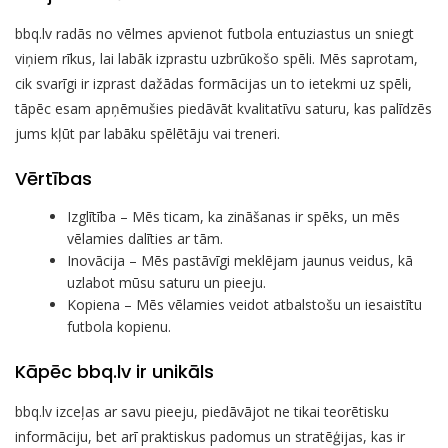
bbq.lv radās no vēlmes apvienot futbola entuziastus un sniegt
viņiem rīkus, lai labāk izprastu uzbrūkošo spēli. Mēs saprotam,
cik svarīgi ir izprast dažādas formācijas un to ietekmi uz spēli,
tāpēc esam apņēmušies piedāvāt kvalitatīvu saturu, kas palīdzēs
jums kļūt par labāku spēlētāju vai treneri.
Vērtības
Izglītība – Mēs ticam, ka zināšanas ir spēks, un mēs
vēlamies dalīties ar tām.
Inovācija – Mēs pastāvīgi meklējam jaunus veidus, kā
uzlabot mūsu saturu un pieeju.
Kopiena – Mēs vēlamies veidot atbalstošu un iesaistītu
futbola kopienu.
Kāpēc bbq.lv ir unikāls
bbq.lv izceļas ar savu pieeju, piedāvājot ne tikai teorētisku
informāciju, bet arī praktiskus padomus un stratēģijas, kas ir