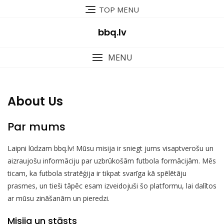
Skip
TOP MENU
to
content
bbq.lv
MENU
About Us
Par mums
Laipni lūdzam bbq.lv! Mūsu misija ir sniegt jums visaptverošu un
aizraujošu informāciju par uzbrūkošām futbola formācijām. Mēs
ticam, ka futbola stratēģija ir tikpat svarīga kā spēlētāju
prasmes, un tieši tāpēc esam izveidojuši šo platformu, lai dalītos
ar mūsu zināšanām un pieredzi.
Misija un stāsts