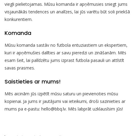
viegli pielietojamas. Mūsu komanda ir apņēmusies sniegt jums
visjaunākās tendences un analīzes, lai jūs varētu būt soli priekšā
konkurentiem.
Komanda
Mūsu komanda sastāv no futbola entuziastiem un ekspertiem,
kuri ir apņēmušies dalīties ar savu pieredzi un zināšanām. Mēs
esam šeit, lai palīdzētu jums izprast futbola pasauli un attīstīt
savas prasmes.
Saistieties ar mums!
Mēs aicinām jūs izpētīt mūsu saturu un pievienoties mūsu
kopienai. Ja jums ir jautājumi vai ieteikumi, droši sazinieties ar
mums pa e-pastu:
hello@bbq.lv
. Mēs labprāt uzklausīsim jūs!