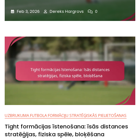
Feb 3, 2026
Dereks Hargrovs
0
UZBRUKUMA FUTBOLA FORMĀCIJU STRATĒĢISKĀS PIELIETOŠANAS
Tight formācijas īstenošana: īsās distances
stratēģijas, fiziska spēle, bloķēšana