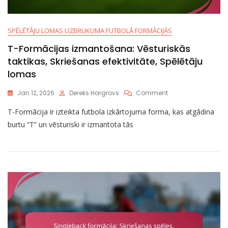
SPĒLĒTĀJU LOMAS UZBRUKUMA FUTBOLĀ FORMĀCIJĀS
T-Formācijas izmantošana: Vēsturiskās
taktikas, Skriešanas efektivitāte, Spēlētāju
lomas
On
Jan 12, 2026
Dereks Hargrovs
Comment
T-
T-Formācija ir izteikta futbola izkārtojuma forma, kas atgādina
Formācijas
Izmantošana:
burtu “T” un vēsturiski ir izmantota tās
Vēsturiskās
Taktikas,
Skriešanas
Efektivitāte,
Spēlētāju
Lomas