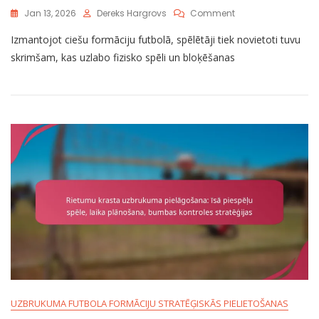
On
Jan 13, 2026
Dereks Hargrovs
Comment
Tight
Izmantojot ciešu formāciju futbolā, spēlētāji tiek novietoti tuvu
Formācijas
Īstenošana:
skrimšam, kas uzlabo fizisko spēli un bloķēšanas
Īsās
Distances
Stratēģijas,
Fiziska
Spēle,
Bloķēšana
UZBRUKUMA FUTBOLA FORMĀCIJU STRATĒĢISKĀS PIELIETOŠANAS