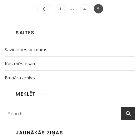
Posts
…
Ātri
Page
Page
Page
1
4
5
Lēmumi,
pagination
Piespēļu
Fokuss,
Lasījumi
SAITES
Sazinieties ar mums
Kas mēs esam
Emuāra arhīvs
MEKLĒT
Search
for:
JAUNĀKĀS ZIŅAS