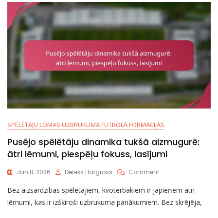
SPĒLĒTĀJU LOMAS UZBRUKUMA FUTBOLĀ FORMĀCIJĀS
Pusējo spēlētāju dinamika tukšā aizmugurē:
ātri lēmumi, piespēļu fokuss, lasījumi
On
Jan 8, 2026
Dereks Hargrovs
Comment
Pusējo
Bez aizsardzības spēlētājiem, kvoterbakiem ir jāpieņem ātri
Spēlētāju
Dinamika
lēmumi, kas ir izšķiroši uzbrukuma panākumiem. Bez skrējēja,
Tukšā
Aizmugurē: