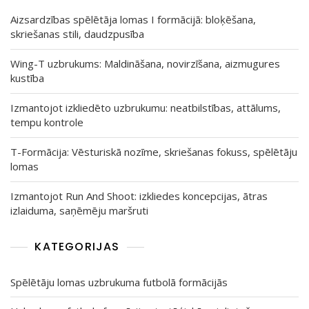
Aizsardzības spēlētāja lomas I formācijā: bloķēšana,
skriešanas stili, daudzpusība
Wing-T uzbrukums: Maldināšana, novirzīšana, aizmugures
kustība
Izmantojot izkliedēto uzbrukumu: neatbilstības, attālums,
tempu kontrole
T-Formācija: Vēsturiskā nozīme, skriešanas fokuss, spēlētāju
lomas
Izmantojot Run And Shoot: izkliedes koncepcijas, ātras
izlaiduma, saņēmēju maršruti
KATEGORIJAS
Spēlētāju lomas uzbrukuma futbolā formācijās