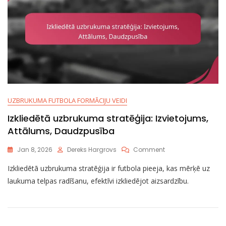
UZBRUKUMA FUTBOLA FORMĀCIJU VEIDI
Izkliedētā uzbrukuma stratēģija: Izvietojums,
Attālums, Daudzpusība
On
Jan 8, 2026
Dereks Hargrovs
Comment
Izkliedētā
Izkliedētā uzbrukuma stratēģija ir futbola pieeja, kas mērķē uz
Uzbrukuma
Stratēģija:
laukuma telpas radīšanu, efektīvi izkliedējot aizsardzību.
Izvietojums,
Attālums,
Daudzpusība