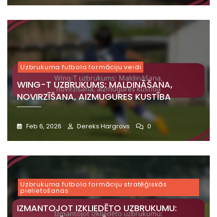
Uzbrukuma futbola formāciju veidi
WING-T UZBRUKUMS: MALDINĀŠANA,
NOVIRZĪŠANA, AIZMUGURES KUSTĪBA
Feb 6, 2026
Dereks Hargrovs
0
Uzbrukuma futbola formāciju stratēģiskās
pielietošanas
IZMANTOJOT IZKLIEDĒTO UZBRUKUMU: