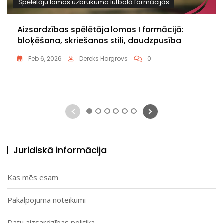
Spēlētāju lomas uzbrukuma futbolā formācijās
Aizsardzības spēlētāja lomas I formācijā:
bloķēšana, skriešanas stili, daudzpusība
Feb 6, 2026
Dereks Hargrovs
0
1
2
3
4
5
6
Juridiskā informācija
Kas mēs esam
Pakalpojuma noteikumi
Datu aizsardzības politika