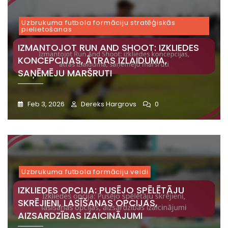
Uzbrukuma futbola formāciju stratēģiskās
pielietošanas
IZMANTOJOT RUN AND SHOOT: IZKLIEDES
KONCEPCIJAS, ĀTRAS IZLAIDUMA,
SAŅĒMĒJU MARŠRUTI
Feb 3, 2026
Dereks Hargrovs
0
Uzbrukuma futbola formāciju veidi
IZKLIEDES OPCIJA: PUSĒJO SPĒLĒTĀJU
SKRĒJIENI, LASĪŠANAS OPCIJAS,
AIZSARDZĪBAS IZAICINĀJUMI