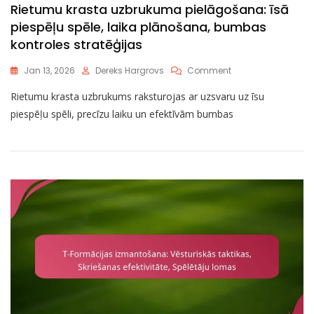
Rietumu krasta uzbrukuma pielāgošana: īsā
piespēļu spēle, laika plānošana, bumbas
kontroles stratēģijas
On
Jan 13, 2026
Dereks Hargrovs
Comment
Rietumu
Rietumu krasta uzbrukums raksturojas ar uzsvaru uz īsu
Krasta
Uzbrukuma
piespēļu spēli, precīzu laiku un efektīvām bumbas
Pielāgošana:
Īsā
Piespēļu
Spēle,
Laika
Plānošana,
Bumbas
Kontroles
Stratēģijas