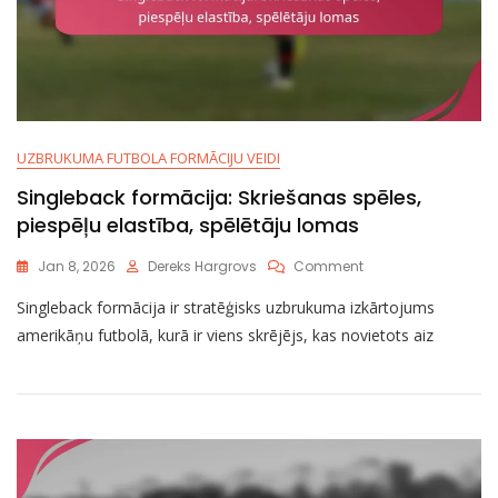
UZBRUKUMA FUTBOLA FORMĀCIJU VEIDI
Singleback formācija: Skriešanas spēles,
piespēļu elastība, spēlētāju lomas
On
Jan 8, 2026
Dereks Hargrovs
Comment
Singleback
Singleback formācija ir stratēģisks uzbrukuma izkārtojums
Formācija:
Skriešanas
amerikāņu futbolā, kurā ir viens skrējējs, kas novietots aiz
Spēles,
Piespēļu
Elastība,
Spēlētāju
Lomas