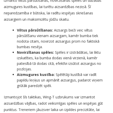
izmanto viltus pārsūtīšanas, novirzīšanas spēles un dažādas
aizmugures kustības, lai turētu aizsardzības neziņā. Šī
neparedzamība ir būtiska, lai radītu iespējas skriešanas
aizsargiem un maksimizētu jūdžu skaitu.
Viltus pārsūtīšanas:
Aizsargs bieži veic viltus
pārsūtīšanu vienam aizsargam, kamēr bumba tiek
nodota citam, novirzot aizsargus prom no faktiskā
bumbas nesēja.
Novirzīšanas spēles:
Spēles ir izstrādātas, lai liktu
izskatīties, ka bumba dodas vienā virzienā, kamēr
patiesībā tā dodas citā, efektīvi izsūtot aizsargus no
pozīcijas.
Aizmugures kustība:
Spēlētāji kustībā var radīt
papildu leņķus un apmānīt aizsargus, padarot viņiem
grūtāk paredzēt spēli.
Izmantojot šīs taktikas, Wing-T uzbrukums var izmantot
aizsardzības vājības, radot veiksmīgas spēles un iespējas gūt
punktus. Treneriem jāuzsver laika un izpildes precizitāte, lai