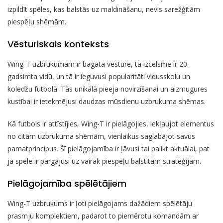
izpildīt spēles, kas balstās uz maldināšanu, nevis sarežģītām
piespēļu shēmām.
Vēsturiskais konteksts
Wing-T uzbrukumam ir bagāta vēsture, tā izcelsme ir 20.
gadsimta vidū, un tā ir ieguvusi popularitāti vidusskolu un
koledžu futbolā. Tās unikālā pieeja novirzīšanai un aizmugures
kustībai ir ietekmējusi daudzas mūsdienu uzbrukuma shēmas.
Kā futbols ir attīstījies, Wing-T ir pielāgojies, iekļaujot elementus
no citām uzbrukuma shēmām, vienlaikus saglabājot savus
pamatprincipus. Šī pielāgojamība ir ļāvusi tai palikt aktuālai, pat
ja spēle ir pārgājusi uz vairāk piespēļu balstītām stratēģijām.
Pielāgojamība spēlētājiem
Wing-T uzbrukums ir ļoti pielāgojams dažādiem spēlētāju
prasmju komplektiem, padarot to piemērotu komandām ar