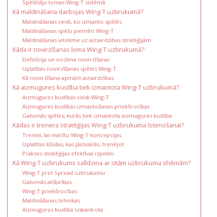
Spēlētāju lomas Wing-T sistēmā
Kā maldināšana darbojas Wing-T uzbrukumā?
Maldināšanas veidi, ko izmanto spēlēs
Maldināšanas spēļu piemēri Wing-T
Maldināšanas ietekme uz aizsardzības stratēģijām
Kāda ir novirzīšanas loma Wing-T uzbrukumā?
Definīcija un nozīme novirzīšanai
Izplatītas novirzīšanas spēles Wing-T
Kā novirzīšana apmānī aizsardzības
Kā aizmugures kustība tiek izmantota Wing-T uzbrukumā?
Aizmugures kustības veidi Wing-T
Aizmugures kustības izmantošanas priekšrocības
Galvenās spēles, kurās tiek izmantota aizmugures kustība
Kādas ir trenera stratēģijas Wing-T uzbrukuma īstenošanai?
Treniņi, lai mācītu Wing-T koncepcijas
Izplatītas kļūdas, kas jāizvairās, trenējot
Prakses stratēģijas efektīvai izpildei
Kā Wing-T uzbrukums salīdzina ar citām uzbrukuma shēmām?
Wing-T pret Spread uzbrukumu
Galvenās atšķirības
Wing-T priekšrocības
Maldināšanas tehnikas
Aizmugures kustība izskaidrota