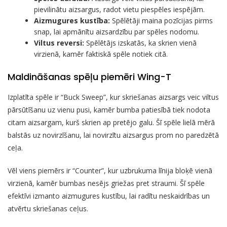
pievilinātu aizsargus, radot vietu piespēles iespējām.
Aizmugures kustība:
Spēlētāji maina pozīcijas pirms
snap, lai apmānītu aizsardzību par spēles nodomu.
Viltus reversi:
Spēlētājs izskatās, ka skrien vienā
virzienā, kamēr faktiskā spēle notiek citā.
Maldināšanas spēļu piemēri Wing-T
Izplatīta spēle ir “Buck Sweep”, kur skriešanas aizsargs veic viltus
pārsūtīšanu uz vienu pusi, kamēr bumba patiesībā tiek nodota
citam aizsargam, kurš skrien ap pretējo galu. Šī spēle lielā mērā
balstās uz novirzīšanu, lai novirzītu aizsargus prom no paredzētā
ceļa.
Vēl viens piemērs ir “Counter”, kur uzbrukuma līnija bloķē vienā
virzienā, kamēr bumbas nesējs griežas pret straumi. Šī spēle
efektīvi izmanto aizmugures kustību, lai radītu neskaidrības un
atvērtu skriešanas ceļus.