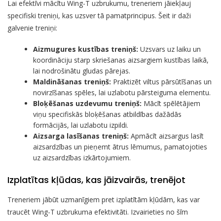
Lai efektīvi mācītu Wing-T uzbrukumu, treneriem jāiekļauj
specifiski treniņi, kas uzsver tā pamatprincipus. Šeit ir daži
galvenie treniņi:
Aizmugures kustības treniņš:
Uzsvars uz laiku un
koordināciju starp skriešanas aizsargiem kustības laikā,
lai nodrošinātu gludas pārejas.
Maldināšanas treniņš:
Praktizēt viltus pārsūtīšanas un
novirzīšanas spēles, lai uzlabotu pārsteiguma elementu.
Bloķēšanas uzdevumu treniņš:
Mācīt spēlētājiem
viņu specifiskās bloķēšanas atbildības dažādās
formācijās, lai uzlabotu izpildi.
Aizsarga lasīšanas treniņš:
Apmācīt aizsargus lasīt
aizsardzības un pieņemt ātrus lēmumus, pamatojoties
uz aizsardzības izkārtojumiem.
Izplatītas kļūdas, kas jāizvairās, trenējot
Treneriem jābūt uzmanīgiem pret izplatītām kļūdām, kas var
traucēt Wing-T uzbrukuma efektivitāti. Izvairieties no šīm