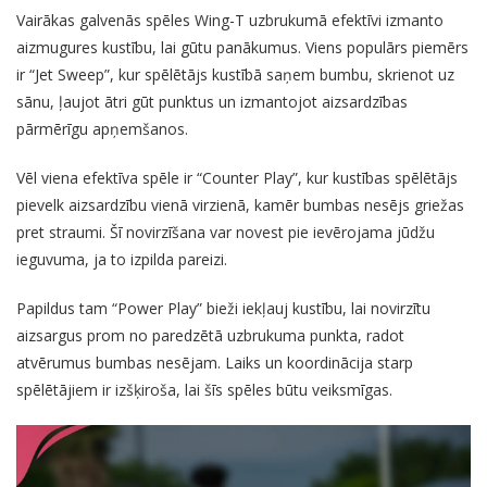
Vairākas galvenās spēles Wing-T uzbrukumā efektīvi izmanto
aizmugures kustību, lai gūtu panākumus. Viens populārs piemērs
ir “Jet Sweep”, kur spēlētājs kustībā saņem bumbu, skrienot uz
sānu, ļaujot ātri gūt punktus un izmantojot aizsardzības
pārmērīgu apņemšanos.
Vēl viena efektīva spēle ir “Counter Play”, kur kustības spēlētājs
pievelk aizsardzību vienā virzienā, kamēr bumbas nesējs griežas
pret straumi. Šī novirzīšana var novest pie ievērojama jūdžu
ieguvuma, ja to izpilda pareizi.
Papildus tam “Power Play” bieži iekļauj kustību, lai novirzītu
aizsargus prom no paredzētā uzbrukuma punkta, radot
atvērumus bumbas nesējam. Laiks un koordinācija starp
spēlētājiem ir izšķiroša, lai šīs spēles būtu veiksmīgas.