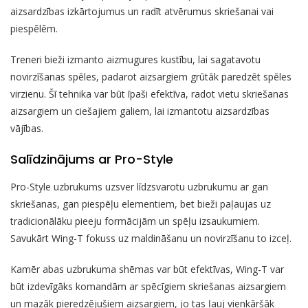
aizsardzības izkārtojumus un radīt atvērumus skriešanai vai
piespēlēm.
Treneri bieži izmanto aizmugures kustību, lai sagatavotu
novirzīšanas spēles, padarot aizsargiem grūtāk paredzēt spēles
virzienu. Šī tehnika var būt īpaši efektīva, radot vietu skriešanas
aizsargiem un ciešajiem galiem, lai izmantotu aizsardzības
vājības.
Salīdzinājums ar Pro-Style
Pro-Style uzbrukums uzsver līdzsvarotu uzbrukumu ar gan
skriešanas, gan piespēļu elementiem, bet bieži paļaujas uz
tradicionālāku pieeju formācijām un spēļu izsaukumiem.
Savukārt Wing-T fokuss uz maldināšanu un novirzīšanu to izceļ.
Kamēr abas uzbrukuma shēmas var būt efektīvas, Wing-T var
būt izdevīgāks komandām ar spēcīgiem skriešanas aizsargiem
un mazāk pieredzējušiem aizsargiem, jo tas ļauj vienkāršāk