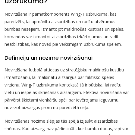
uzbrukumā?
Novirzīšana ir pamatkomponents Wing-T uzbrukumā, kas
paredzēts, lai apmānītu aizsardzības un radītu atvērumus
bumbas nesējiem. Izmantojot maldinošas kustības un spēles,
komandas var izmantot aizsardzības izkārtojumus un radīt
neatbilstības, kas noved pie veiksmīgām uzbrukuma spēlēm.
Definīcija un nozīme novirzīšanai
Novirzīšana futbolā attiecas uz stratēģisku maldinošu kustību
izmantošanu, lai maldinātu aizsargus par faktisko spēles
virzienu. Wing-T uzbrukuma kontekstā tā ir būtiska, lai radītu
vietu un iespējas skriešanas aizsargiem. Efektīva novirzīšana var
pārvērst šķietami vienkāršu spēli par ievērojamu ieguvumu,
novirzot aizsargus prom no paredzētā ceļa.
Novirzīšanas nozīme slēpjas tās spējā izjaukt aizsardzības
shēmas. Kad aizsargi nav pārliecināti, kur bumba dodas, viņi var