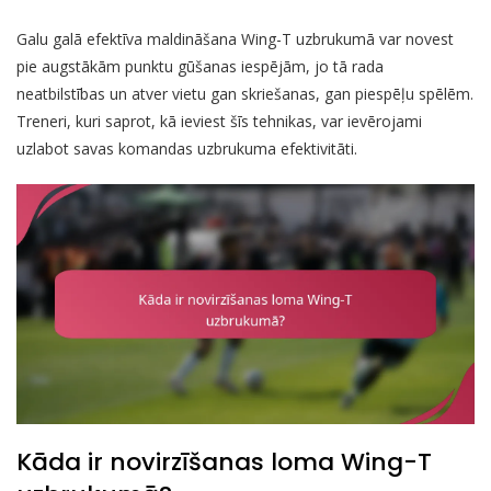
Galu galā efektīva maldināšana Wing-T uzbrukumā var novest
pie augstākām punktu gūšanas iespējām, jo tā rada
neatbilstības un atver vietu gan skriešanas, gan piespēļu spēlēm.
Treneri, kuri saprot, kā ieviest šīs tehnikas, var ievērojami
uzlabot savas komandas uzbrukuma efektivitāti.
Kāda ir novirzīšanas loma Wing-T