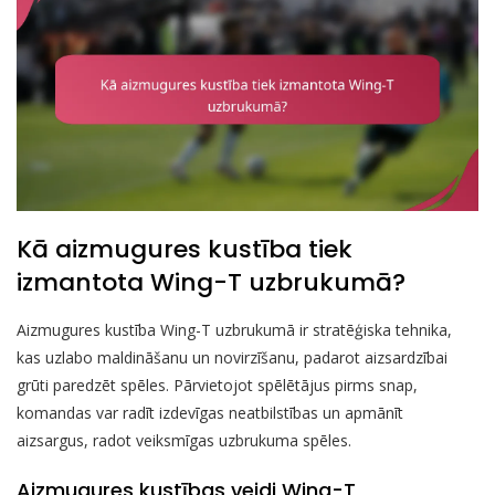
Kā aizmugures kustība tiek
izmantota Wing-T uzbrukumā?
Aizmugures kustība Wing-T uzbrukumā ir stratēģiska tehnika,
kas uzlabo maldināšanu un novirzīšanu, padarot aizsardzībai
grūti paredzēt spēles. Pārvietojot spēlētājus pirms snap,
komandas var radīt izdevīgas neatbilstības un apmānīt
aizsargus, radot veiksmīgas uzbrukuma spēles.
Aizmugures kustības veidi Wing-T