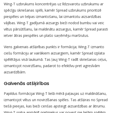
Wing-T uzbrukums koncentrējas uz līdzsvarotu uzbrukumu ar
spēcīgu skriešanas spēli, kamēr Spread uzbrukums prioritizē
piespēles un telpas izmantošanu, lai izmantotu aizsardzības
vājības. Wing-T gadījumā aizsargs bieži nodod bumbu vai veic
viltus pārsūtīšanu, lai maldinātu aizsargus, kamēr Spread parasti
ietver ātras piespēles un plašo saņēmēju maršrutus.
Viens galvenais atšķirības punkts ir formācija; Wing-T izmanto
ciešu formāciju ar vairākiem aizsargiem, kamēr Spread izplata
spēlētājus visā laukumā. Tas ļauj Wing-T radīt skriešanas ceļus,
izmantojot novirzīšanu, padarot to efektīvu pret agresīvām
aizsardzībām.
Galvenās atšķirības
Papildus formācijai Wing-T lielā mērā paļaujas uz maldināšanu,
izmantojot viltus un novirzīšanas spēles. Tas atšķiras no Spread
tiešā pieejas, kas bieži cenšas apsteigt aizsardzības ar ātrumu.
Wing-T spēja apmānīt pretiniekus var novest pie lielām spēlēm,