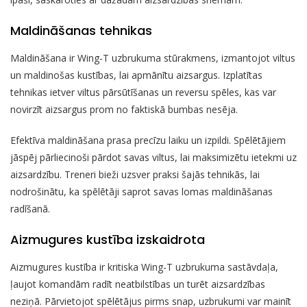
Maldināšanas tehnikas
Maldināšana ir Wing-T uzbrukuma stūrakmens, izmantojot viltus
un maldinošas kustības, lai apmānītu aizsargus. Izplatītas
tehnikas ietver viltus pārsūtīšanas un reversu spēles, kas var
novirzīt aizsargus prom no faktiskā bumbas nesēja.
Efektīva maldināšana prasa precīzu laiku un izpildi. Spēlētājiem
jāspēj pārliecinoši pārdot savas viltus, lai maksimizētu ietekmi uz
aizsardzību. Treneri bieži uzsver praksi šajās tehnikās, lai
nodrošinātu, ka spēlētāji saprot savas lomas maldināšanas
radīšanā.
Aizmugures kustība izskaidrota
Aizmugures kustība ir kritiska Wing-T uzbrukuma sastāvdaļa,
ļaujot komandām radīt neatbilstības un turēt aizsardzības
neziņā. Pārvietojot spēlētājus pirms snap, uzbrukumi var mainīt