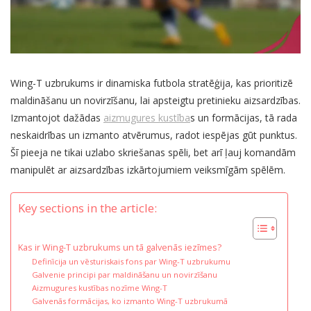
Wing-T uzbrukums ir dinamiska futbola stratēģija, kas prioritizē
maldināšanu un novirzīšanu, lai apsteigtu pretinieku aizsardzības.
Izmantojot dažādas
aizmugures kustība
s un formācijas, tā rada
neskaidrības un izmanto atvērumus, radot iespējas gūt punktus.
Šī pieeja ne tikai uzlabo skriešanas spēli, bet arī ļauj komandām
manipulēt ar aizsardzības izkārtojumiem veiksmīgām spēlēm.
Key sections in the article:
Kas ir Wing-T uzbrukums un tā galvenās iezīmes?
Definīcija un vēsturiskais fons par Wing-T uzbrukumu
Galvenie principi par maldināšanu un novirzīšanu
Aizmugures kustības nozīme Wing-T
Galvenās formācijas, ko izmanto Wing-T uzbrukumā