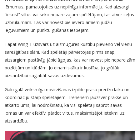
lēmumus, pamatojoties uz nepilnīgu informāciju. Kad aizsargi
“iekost” viltus vai seko nepareizajam spēlētājam, tas atver ceļus
uzbrukumam. Tas var novest pie ievērojamiem jūdžu
ieguvumiem un punktu gūšanas iespējām.
Tāpat Wing-T uzsvars uz aizmugures kustību pievieno vēl vienu
sarežģītības slāni. Kad spēlētāji pārvietojas pirms snap,
aizsargiem pastāvīgi jāpielāgojas, kas var novest pie nepareizām
pozīcijām un kļūdām. Jo dinamiskāka ir kustība, jo grūtāk
aizsardzībai saglabāt savus uzdevumus.
Galu galā veiksmīga novirzīšanas izpilde prasa precīzu laiku un
koordināciju starp spēlētājiem. Treneriem jāuzsver prakse un
atkārtojums, lai nodrošinātu, ka visi spēlētāji saprot savas
lomas un var efektīvi pārdot viltus, maksimizējot ietekmi uz
aizsardzību.