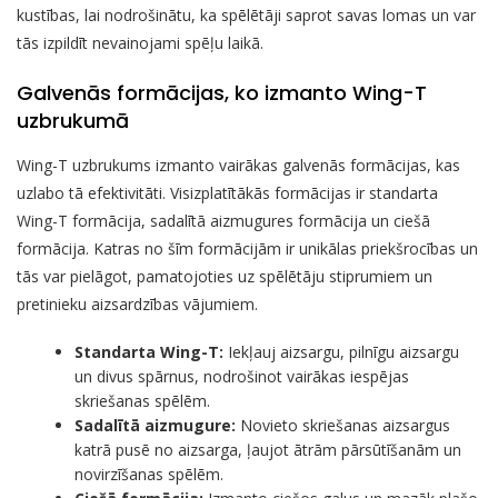
kustības, lai nodrošinātu, ka spēlētāji saprot savas lomas un var
tās izpildīt nevainojami spēļu laikā.
Galvenās formācijas, ko izmanto Wing-T
uzbrukumā
Wing-T uzbrukums izmanto vairākas galvenās formācijas, kas
uzlabo tā efektivitāti. Visizplatītākās formācijas ir standarta
Wing-T formācija, sadalītā aizmugures formācija un ciešā
formācija. Katras no šīm formācijām ir unikālas priekšrocības un
tās var pielāgot, pamatojoties uz spēlētāju stiprumiem un
pretinieku aizsardzības vājumiem.
Standarta Wing-T:
Iekļauj aizsargu, pilnīgu aizsargu
un divus spārnus, nodrošinot vairākas iespējas
skriešanas spēlēm.
Sadalītā aizmugure:
Novieto skriešanas aizsargus
katrā pusē no aizsarga, ļaujot ātrām pārsūtīšanām un
novirzīšanas spēlēm.