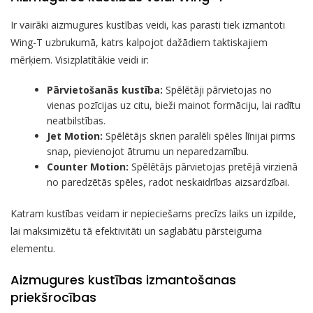
Ir vairāki aizmugures kustības veidi, kas parasti tiek izmantoti
Wing-T uzbrukumā, katrs kalpojot dažādiem taktiskajiem
mērķiem. Visizplatītākie veidi ir:
Pārvietošanās kustība:
Spēlētāji pārvietojas no
vienas pozīcijas uz citu, bieži mainot formāciju, lai radītu
neatbilstības.
Jet Motion:
Spēlētājs skrien paralēli spēles līnijai pirms
snap, pievienojot ātrumu un neparedzamību.
Counter Motion:
Spēlētājs pārvietojas pretējā virzienā
no paredzētās spēles, radot neskaidrības aizsardzībai.
Katram kustības veidam ir nepieciešams precīzs laiks un izpilde,
lai maksimizētu tā efektivitāti un saglabātu pārsteiguma
elementu.
Aizmugures kustības izmantošanas
priekšrocības