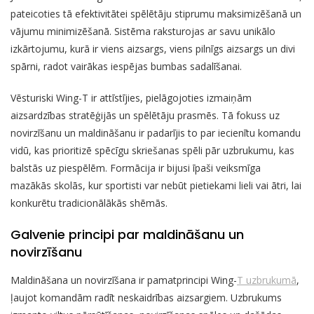
pateicoties tā efektivitātei spēlētāju stiprumu maksimizēšanā un
vājumu minimizēšanā. Sistēma raksturojas ar savu unikālo
izkārtojumu, kurā ir viens aizsargs, viens pilnīgs aizsargs un divi
spārni, radot vairākas iespējas bumbas sadalīšanai.
Vēsturiski Wing-T ir attīstījies, pielāgojoties izmaiņām
aizsardzības stratēģijās un spēlētāju prasmēs. Tā fokuss uz
novirzīšanu un maldināšanu ir padarījis to par iecienītu komandu
vidū, kas prioritizē spēcīgu skriešanas spēli pār uzbrukumu, kas
balstās uz piespēlēm. Formācija ir bijusi īpaši veiksmīga
mazākās skolās, kur sportisti var nebūt pietiekami lieli vai ātri, lai
konkurētu tradicionālākās shēmās.
Galvenie principi par maldināšanu un
novirzīšanu
Maldināšana un novirzīšana ir pamatprincipi Wing-
T uzbrukumā
,
ļaujot komandām radīt neskaidrības aizsargiem. Uzbrukums