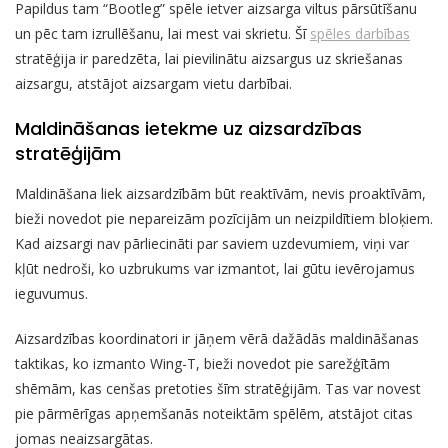
Papildus tam “Bootleg” spēle ietver aizsarga viltus pārsūtīšanu
un pēc tam izrullēšanu, lai mest vai skrietu. Šī
spēles darbības
stratēģija ir paredzēta, lai pievilinātu aizsargus uz skriešanas
aizsargu, atstājot aizsargam vietu darbībai.
Maldināšanas ietekme uz aizsardzības
stratēģijām
Maldināšana liek aizsardzībām būt reaktīvām, nevis proaktīvām,
bieži novedot pie nepareizām pozīcijām un neizpildītiem bloķiem.
Kad aizsargi nav pārliecināti par saviem uzdevumiem, viņi var
kļūt nedroši, ko uzbrukums var izmantot, lai gūtu ievērojamus
ieguvumus.
Aizsardzības koordinatori ir jāņem vērā dažādās maldināšanas
taktikas, ko izmanto Wing-T, bieži novedot pie sarežģītām
shēmām, kas cenšas pretoties šīm stratēģijām. Tas var novest
pie pārmērīgas apņemšanās noteiktām spēlēm, atstājot citas
jomas neaizsargātas.