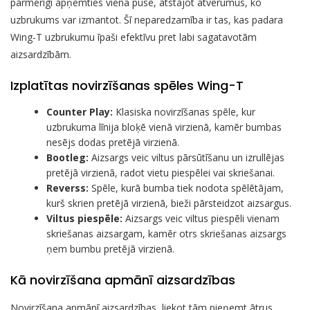
pārmērīgi apņemties vienā pusē, atstājot atvērumus, ko
uzbrukums var izmantot. Šī neparedzamība ir tas, kas padara
Wing-T uzbrukumu īpaši efektīvu pret labi sagatavotām
aizsardzībām.
Izplatītas novirzīšanas spēles Wing-T
Counter Play:
Klasiska novirzīšanas spēle, kur
uzbrukuma līnija bloķē vienā virzienā, kamēr bumbas
nesējs dodas pretējā virzienā.
Bootleg:
Aizsargs veic viltus pārsūtīšanu un izrullējas
pretējā virzienā, radot vietu piespēlei vai skriešanai.
Reverss:
Spēle, kurā bumba tiek nodota spēlētājam,
kurš skrien pretējā virzienā, bieži pārsteidzot aizsargus.
Viltus piespēle:
Aizsargs veic viltus piespēli vienam
skriešanas aizsargam, kamēr otrs skriešanas aizsargs
ņem bumbu pretējā virzienā.
Kā novirzīšana apmānī aizsardzības
Novirzīšana apmānī aizsardzības, liekot tām pieņemt ātrus