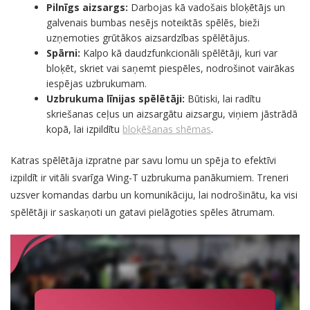
Pilnīgs aizsargs:
Darbojas kā vadošais bloķētājs un
galvenais bumbas nesējs noteiktās spēlēs, bieži
uzņemoties grūtākos aizsardzības spēlētājus.
Spārni:
Kalpo kā daudzfunkcionāli spēlētāji, kuri var
bloķēt, skriet vai saņemt piespēles, nodrošinot vairākas
iespējas uzbrukumam.
Uzbrukuma līnijas spēlētāji:
Būtiski, lai radītu
skriešanas ceļus un aizsargātu aizsargu, viņiem jāstrādā
kopā, lai izpildītu
bloķēšanas shēmas
.
Katras spēlētāja izpratne par savu lomu un spēja to efektīvi
izpildīt ir vitāli svarīga Wing-T uzbrukuma panākumiem. Treneri
uzsver komandas darbu un komunikāciju, lai nodrošinātu, ka visi
spēlētāji ir saskaņoti un gatavi pielāgoties spēles ātrumam.