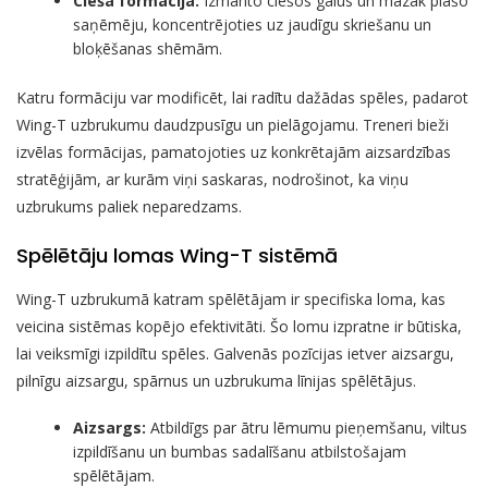
Ciešā formācija:
Izmanto ciešos galus un mazāk plašo
saņēmēju, koncentrējoties uz jaudīgu skriešanu un
bloķēšanas shēmām.
Katru formāciju var modificēt, lai radītu dažādas spēles, padarot
Wing-T uzbrukumu daudzpusīgu un pielāgojamu. Treneri bieži
izvēlas formācijas, pamatojoties uz konkrētajām aizsardzības
stratēģijām, ar kurām viņi saskaras, nodrošinot, ka viņu
uzbrukums paliek neparedzams.
Spēlētāju lomas Wing-T sistēmā
Wing-T uzbrukumā katram spēlētājam ir specifiska loma, kas
veicina sistēmas kopējo efektivitāti. Šo lomu izpratne ir būtiska,
lai veiksmīgi izpildītu spēles. Galvenās pozīcijas ietver aizsargu,
pilnīgu aizsargu, spārnus un uzbrukuma līnijas spēlētājus.
Aizsargs:
Atbildīgs par ātru lēmumu pieņemšanu, viltus
izpildīšanu un bumbas sadalīšanu atbilstošajam
spēlētājam.