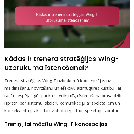
Kādas ir trenera stratēģijas Wing-T
uzbrukuma īstenošanai?
Trenera stratēģijas Wing-T uzbrukumā koncentrējas uz
maldināšanu, novirzīšanu un efektīvu aizmugures kustību, lai
radītu iespējas gūt punktus. Veiksmīga īstenošana prasa dziļu
izpratni par sistēmu, skaidru komunikāciju ar spēlētājiem un
konsekventu praksi, lai uzlabotu izpildi un spēlētāju izpratni.
Treniņi, lai mācītu Wing-T koncepcijas