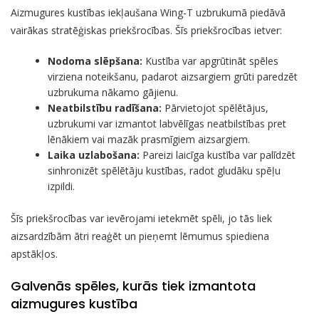
Aizmugures kustības iekļaušana Wing-T uzbrukumā piedāvā
vairākas stratēģiskas priekšrocības. Šīs priekšrocības ietver:
Nodoma slēpšana:
Kustība var apgrūtināt spēles
virziena noteikšanu, padarot aizsargiem grūti paredzēt
uzbrukuma nākamo gājienu.
Neatbilstību radīšana:
Pārvietojot spēlētājus,
uzbrukumi var izmantot labvēlīgas neatbilstības pret
lēnākiem vai mazāk prasmīgiem aizsargiem.
Laika uzlabošana:
Pareizi laicīga kustība var palīdzēt
sinhronizēt spēlētāju kustības, radot gludāku spēļu
izpildi.
Šīs priekšrocības var ievērojami ietekmēt spēli, jo tās liek
aizsardzībām ātri reaģēt un pieņemt lēmumus spiediena
apstākļos.
Galvenās spēles, kurās tiek izmantota
aizmugures kustība