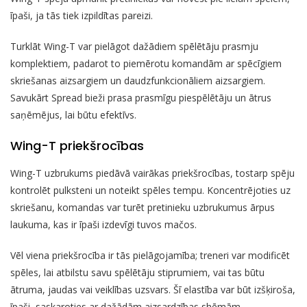
īpaši, ja tās tiek izpildītas pareizi.
Turklāt Wing-T var pielāgot dažādiem spēlētāju prasmju
komplektiem, padarot to piemērotu komandām ar spēcīgiem
skriešanas aizsargiem un daudzfunkcionāliem aizsargiem.
Savukārt Spread bieži prasa prasmīgu piespēlētāju un ātrus
saņēmējus, lai būtu efektīvs.
Wing-T priekšrocības
Wing-T uzbrukums piedāvā vairākas priekšrocības, tostarp spēju
kontrolēt pulksteni un noteikt spēles tempu. Koncentrējoties uz
skriešanu, komandas var turēt pretinieku uzbrukumus ārpus
laukuma, kas ir īpaši izdevīgi tuvos mačos.
Vēl viena priekšrocība ir tās pielāgojamība; treneri var modificēt
spēles, lai atbilstu savu spēlētāju stiprumiem, vai tas būtu
ātruma, jaudas vai veiklības uzsvars. Šī elastība var būt izšķiroša,
īpaši, saskaroties ar dažādām aizsardzības shēmām.