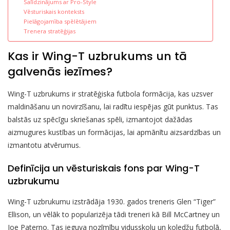
Salīdzinājums ar Pro-Style
Vēsturiskais konteksts
Pielāgojamība spēlētājiem
Trenera stratēģijas
Kas ir Wing-T uzbrukums un tā
galvenās iezīmes?
Wing-T uzbrukums ir stratēģiska futbola formācija, kas uzsver
maldināšanu un novirzīšanu, lai radītu iespējas gūt punktus. Tas
balstās uz spēcīgu skriešanas spēli, izmantojot dažādas
aizmugures kustības un formācijas, lai apmānītu aizsardzības un
izmantotu atvērumus.
Definīcija un vēsturiskais fons par Wing-T
uzbrukumu
Wing-T uzbrukumu izstrādāja 1930. gados treneris Glen “Tiger”
Ellison, un vēlāk to popularizēja tādi treneri kā Bill McCartney un
Joe Paterno. Tas ieguva nozīmību vidusskolu un koledžu futbolā,