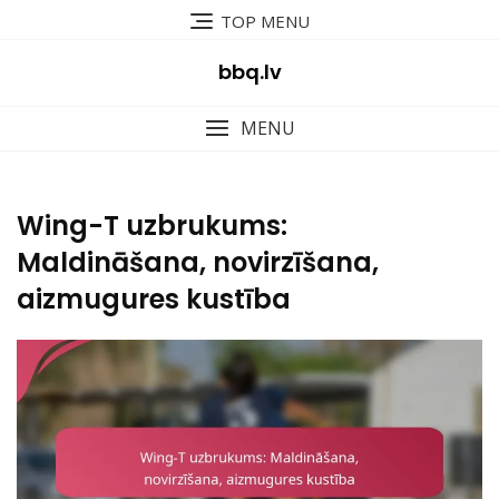
Skip
TOP MENU
to
content
bbq.lv
MENU
Wing-T uzbrukums:
Maldināšana, novirzīšana,
aizmugures kustība