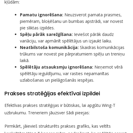
kļūdām:
Pamatu ignorēšana:
Neuzsverot pamata prasmes,
piemēram, bloķēšanu un bumbas apstrādi, var novest
pie sliktas izpildes.
Spēļu pārāk sarežģīšana:
Ieviešot pārāk daudz
variāciju, var apmānīt spēlētājus un izjaukt laiku.
Neatbilstoša komunikācija:
Skaidras komunikācijas
trūkums var novest pie pārpratumiem spēļu un treniņu
laikā.
Spēlētāju atsauksmju ignorēšana:
Neņemot vērā
spēlētāju ieguldījumu, var rasties nepamanītas
uzlabošanas un pielāgošanās iespējas.
Prakses stratēģijas efektīvai izpildei
Efektīvas prakses stratēģijas ir būtiskas, lai apgūtu Wing-T
uzbrukumu. Treneriem jāuzsver šādi pieejas:
Pirmkārt, jāievieš strukturēts prakses grafiks, kas veltīts