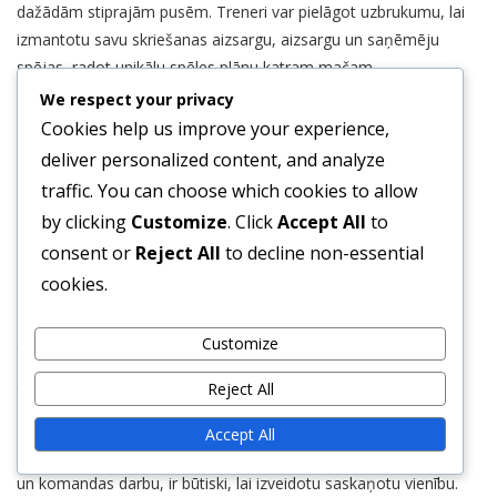
dažādām stiprajām pusēm. Treneri var pielāgot uzbrukumu, lai
izmantotu savu skriešanas aizsargu, aizsargu un saņēmēju
spējas, radot unikālu spēles plānu katram mačam.
We respect your privacy
Šī pielāgojamība ir īpaši izdevīga vidusskolu komandām, kur
Cookies help us improve your experience,
spēlētāju pieredze un prasmju līmeņi var ievērojami atšķirties.
deliver personalized content, and analyze
Koncentrējoties uz novirzīšanu un aizmugures kustību, treneri
traffic. You can choose which cookies to allow
var maksimizēt savu spēlētāju stiprās puses, vienlaikus
by clicking
Customize
. Click
Accept All
to
minimizējot vājības.
consent or
Reject All
to decline non-essential
Trenera stratēģijas
cookies.
Veiksmīga Wing-T
uzbrukuma īstenošana
prasa efektīvas
Customize
trenera stratēģijas, kas uzsver praksi un izpildi. Treneriem
jānodrošina, ka spēlētāji saprot savas lomas uzbrukumā, īpaši
Reject All
attiecībā uz novirzīšanu un laiku.
Accept All
Regulāri treniņi, kas koncentrējas uz viltus, aizmugures kustību
un komandas darbu, ir būtiski, lai izveidotu saskaņotu vienību.