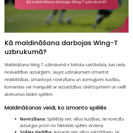
Kā maldināšana darbojas Wing-T
uzbrukumā?
Maldināšana Wing-T uzbrukumā ir kritiska sastāvdaļa, kas rada
neskaidrības aizsargiem, ļaujot uzbrukumam izmantot
neatbilstības. Izmantojot novirzīšanu un aizmugures kustību,
komandas var manipulēt ar aizsardzības izkārtojumiem un radīt
atvērumus lielām spēlēm.
Maldināšanas veidi, ko izmanto spēlēs
Novirzīšana:
Spēlētāji veic viltus kustības, lai novirzītu
aizsargus prom no faktiskās spēles virziena.
Spēles darbība:
Aizsargs veic viltus pārsūtīšanu, lai