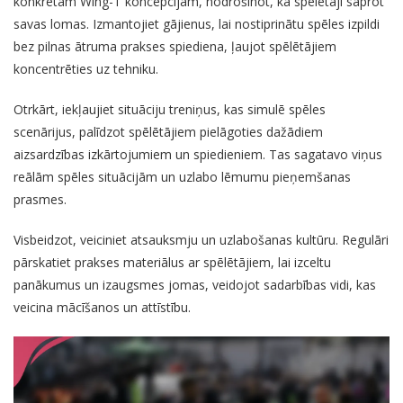
konkrētām Wing-T koncepcijām, nodrošinot, ka spēlētāji saprot
savas lomas. Izmantojiet gājienus, lai nostiprinātu spēles izpildi
bez pilnas ātruma prakses spiediena, ļaujot spēlētājiem
koncentrēties uz tehniku.
Otrkārt, iekļaujiet situāciju treniņus, kas simulē spēles
scenārijus, palīdzot spēlētājiem pielāgoties dažādiem
aizsardzības izkārtojumiem un spiedieniem. Tas sagatavo viņus
reālām spēles situācijām un uzlabo lēmumu pieņemšanas
prasmes.
Visbeidzot, veiciniet atsauksmju un uzlabošanas kultūru. Regulāri
pārskatiet prakses materiālus ar spēlētājiem, lai izceltu
panākumus un izaugsmes jomas, veidojot sadarbības vidi, kas
veicina mācīšanos un attīstību.