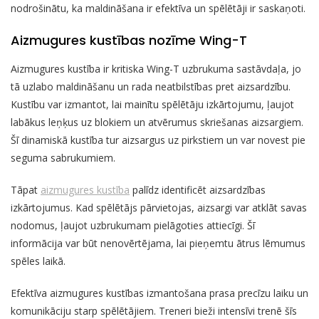
nodrošinātu, ka maldināšana ir efektīva un spēlētāji ir saskaņoti.
Aizmugures kustības nozīme Wing-T
Aizmugures kustība ir kritiska Wing-T uzbrukuma sastāvdaļa, jo
tā uzlabo maldināšanu un rada neatbilstības pret aizsardzību.
Kustību var izmantot, lai mainītu spēlētāju izkārtojumu, ļaujot
labākus leņķus uz blokiem un atvērumus skriešanas aizsargiem.
Šī dinamiskā kustība tur aizsargus uz pirkstiem un var novest pie
seguma sabrukumiem.
Tāpat
aizmugures kustība
palīdz identificēt aizsardzības
izkārtojumus. Kad spēlētājs pārvietojas, aizsargi var atklāt savas
nodomus, ļaujot uzbrukumam pielāgoties attiecīgi. Šī
informācija var būt nenovērtējama, lai pieņemtu ātrus lēmumus
spēles laikā.
Efektīva aizmugures kustības izmantošana prasa precīzu laiku un
komunikāciju starp spēlētājiem. Treneri bieži intensīvi trenē šīs