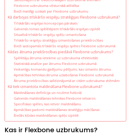
Flexbone uzbrukuma vēsturiskā attīstība
Bieži maldīgi uzskati par Flexbone uzbrukumu
Kā darbojas trīskāršo iespēju stratēģijas Flexbone uzbrukumā?
Trīskāršās iespējas koncepcijas pārskats
Galvenās lomas spēlētājiem trīskāršās iespējas izpildē
Situatīvā trīskāršo iespēju spēļu izmantošana
Trīskāršo iespēju stratēģiju izmantošanas priekšrocības
Bieži sastopamās trīskāršo iespēju spēles Flexbone uzbrukumā
Kādas ātruma priekšrocības piedāvā Flexbone uzbrukums?
Spēlētāju ātruma ietekme uz uzbrukuma efektivitāti
Statistiskā analīze par ātrumu Flexbone uzbrukumā
Veiksmīgu komandu gadījumu pētījumi, kas izmanto ātrumu
Apmācības tehnikas ātruma uzlabošanai Flexbone uzbrukumā
Ātruma priekšrocības salīdzinājumā ar citām uzbrukuma shēmām
Kā tiek izmantota maldināšana Flexbone uzbrukumā?
Maldināšanas definīcija un nozīme futbolā
Galvenās maldināšanas tehnikas Flexbone ietvaros
Specifiskas spēles, kas ietver maldināšanu
Apmācības padomi maldināšanas stratēģiju mācīšanai
Biežās kļūdas maldināšanas spēļu izpildē
Kas ir Flexbone uzbrukums?