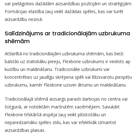
var pielāgoties dažādām aizsardzības pozīcijām un stratēģijām.
Formācijas elastība ļauj veikt dažādas spēles, kas var turēt
aizsardzību neziņā.
Salīdzinājums ar tradicionālajām uzbrukuma
shēmām
Atšķirībā no tradicionālajām uzbrukuma shēmām, kas bieži
balstās uz statiskāku pieeju, Flexbone uzbrukums ir veidots ap
kustību un maldināšanu. Tradicionālie uzbrukumi var
koncentrēties uz jaudīgu skrējiena spēli vai līdzsvarotu piespēļu
uzbrukumu, kamēr Flexbone uzsver ātrumu un maldināšanu.
Tradicionālajā shēmā aizsargs parasti darbojas no centra vai
šotgunā, ar noteiktām maršrutēm saņēmējiem. Savukārt
Flexbone trīskāršā iespēja ļauj veikt plūstošāku un
neparedzamāku spēles stilu, kas var efektīvāk izmantot
aizsardzības plaisas.