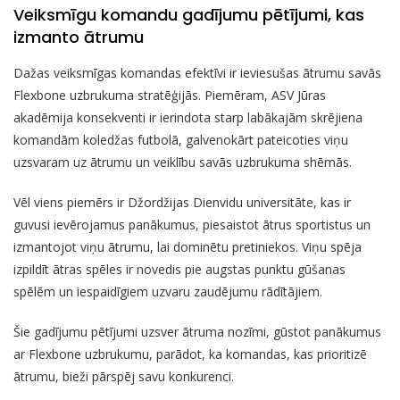
Veiksmīgu komandu gadījumu pētījumi, kas
izmanto ātrumu
Dažas veiksmīgas komandas efektīvi ir ieviesušas ātrumu savās
Flexbone uzbrukuma stratēģijās. Piemēram, ASV Jūras
akadēmija konsekventi ir ierindota starp labākajām skrējiena
komandām koledžas futbolā, galvenokārt pateicoties viņu
uzsvaram uz ātrumu un veiklību savās uzbrukuma shēmās.
Vēl viens piemērs ir Džordžijas Dienvidu universitāte, kas ir
guvusi ievērojamus panākumus, piesaistot ātrus sportistus un
izmantojot viņu ātrumu, lai dominētu pretiniekos. Viņu spēja
izpildīt ātras spēles ir novedis pie augstas punktu gūšanas
spēlēm un iespaidīgiem uzvaru zaudējumu rādītājiem.
Šie gadījumu pētījumi uzsver ātruma nozīmi, gūstot panākumus
ar Flexbone uzbrukumu, parādot, ka komandas, kas prioritizē
ātrumu, bieži pārspēj savu konkurenci.