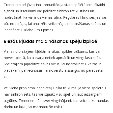
Treneriem arī jāveicina komunikācija starp spēlētājiem. Skaidri
signāli un izsaukumi var palīdzēt sinhronizēt kustības un
nodrošināt, ka visi ir uz vienas viļņa. Regulāras filmu sesijas var
būt noderīgas, lai analizētu veiksmīgas maldināšanas spēles un
identificētu uzlabojumu jomas.
Biežās kļūdas maldināšanas spēļu izpildē
Viens no biežajiem kļūdām ir viltus izpildes trūkums, kas var
novest pie tā, ka aizsargi netiek apmānīti un viegli lasa spēli.
Spēlētājiem jāpraktizē savas viltus, lai nodrošinātu, ka tās ir
pietiekami pārliecinošas, lai novērstu aizsargus no paredzētā
ceļa.
Vēl viena problēma ir spēlētāju laika trūkums. Ja viens spēlētājs
nav sinhronizēts, tas var izjaukt visu spēli un ļaut aizsargiem
atgūties. Treneriem jāuzsver vingrinājumi, kas veicina komandas
darbu un laiku, lai mazinātu šo risku.