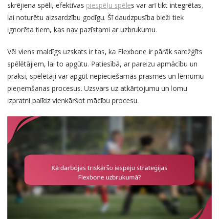
skrējiena spēli, efektīvas
piespēļu spēle
s var arī tikt integrētas,
lai noturētu aizsardzību godīgu. Šī daudzpusība bieži tiek
ignorēta tiem, kas nav pazīstami ar uzbrukumu.
Vēl viens maldīgs uzskats ir tas, ka Flexbone ir pārāk sarežģīts
spēlētājiem, lai to apgūtu. Patiesībā, ar pareizu apmācību un
praksi, spēlētāji var apgūt nepieciešamās prasmes un lēmumu
pieņemšanas procesus. Uzsvars uz atkārtojumu un lomu
izpratni palīdz vienkāršot mācību procesu.