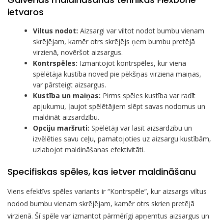
ietvaros
Viltus nodot:
Aizsargi var viltot nodot bumbu vienam
skrējējam, kamēr otrs skrējējs ņem bumbu pretējā
virzienā, novēršot aizsargus.
Kontrspēles:
Izmantojot kontrspēles, kur viena
spēlētāja kustība noved pie pēkšņas virziena maiņas,
var pārsteigt aizsargus.
Kustība un maiņas:
Pirms spēles kustība var radīt
apjukumu, ļaujot spēlētājiem slēpt savas nodomus un
maldināt aizsardzību.
Opciju maršruti:
Spēlētāji var lasīt aizsardzību un
izvēlēties savu ceļu, pamatojoties uz aizsargu kustībām,
uzlabojot maldināšanas efektivitāti.
Specifiskas spēles, kas ietver maldināšanu
Viens efektīvs spēles variants ir “Kontrspēle”, kur aizsargs viltus
nodod bumbu vienam skrējējam, kamēr otrs skrien pretējā
virzienā. Šī spēle var izmantot pārmērīgi apņemtus aizsargus un