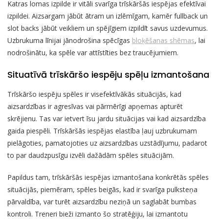
Katras lomas izpilde ir vitāli svarīga trīskāršās iespējas efektīvai
izpildei. Aizsargam jābūt ātram un izlēmīgam, kamēr fullback un
slot backs jābūt veikliem un spējīgiem izpildīt savus uzdevumus.
Uzbrukuma līnijai jānodrošina spēcīgas
bloķēšanas shēmas
, lai
nodrošinātu, ka spēle var attīstīties bez traucējumiem.
Situatīvā trīskāršo iespēju spēļu izmantošana
Trīskāršo iespēju spēles ir visefektīvākās situācijās, kad
aizsardzības ir agresīvas vai pārmērīgi apņemas apturēt
skrējienu. Tas var ietvert īsu jardu situācijas vai kad aizsardzība
gaida piespēli. Trīskāršās iespējas elastība ļauj uzbrukumam
pielāgoties, pamatojoties uz aizsardzības uzstādījumu, padarot
to par daudzpusīgu izvēli dažādām spēles situācijām.
Papildus tam, trīskāršās iespējas izmantošana konkrētās spēles
situācijās, piemēram, spēles beigās, kad ir svarīga pulksteņa
pārvaldība, var turēt aizsardzību neziņā un saglabāt bumbas
kontroli. Treneri bieži izmanto šo stratēģiju, lai izmantotu