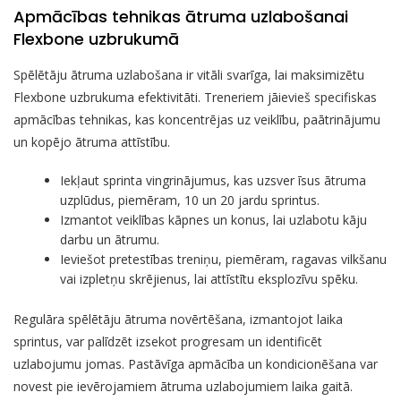
Apmācības tehnikas ātruma uzlabošanai
Flexbone uzbrukumā
Spēlētāju ātruma uzlabošana ir vitāli svarīga, lai maksimizētu
Flexbone uzbrukuma efektivitāti. Treneriem jāievieš specifiskas
apmācības tehnikas, kas koncentrējas uz veiklību, paātrinājumu
un kopējo ātruma attīstību.
Iekļaut sprinta vingrinājumus, kas uzsver īsus ātruma
uzplūdus, piemēram, 10 un 20 jardu sprintus.
Izmantot veiklības kāpnes un konus, lai uzlabotu kāju
darbu un ātrumu.
Ieviešot pretestības treniņu, piemēram, ragavas vilkšanu
vai izpletņu skrējienus, lai attīstītu eksplozīvu spēku.
Regulāra spēlētāju ātruma novērtēšana, izmantojot laika
sprintus, var palīdzēt izsekot progresam un identificēt
uzlabojumu jomas. Pastāvīga apmācība un kondicionēšana var
novest pie ievērojamiem ātruma uzlabojumiem laika gaitā.