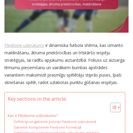
Flexbone uzbrukums
ir dinamiska futbola shēma, kas izmanto
maldināšanu, ātruma priekšrocības un trīskāršo iespēju
stratēģijas, lai radītu apjukumu aizsardzībā. Fokuss uz aizsarga
lēmumu pieņemšanu un vairākiem bumbas apstrādes
variantiem maksimizē prasmīgu spēlētāju stiprās puses, īpaši
skriešanas spēlē, radot uzlabotas punktu gūšanas iespējas.
Key sections in the article:
Kas ir Flexbone uzbrukums?
Definīcija un galvenie principi Flexbone uzbrukumā
Galvenie komponenti Flexbone formācijā
Salīdzinājums ar tradicionālajām uzbrukuma shēmām