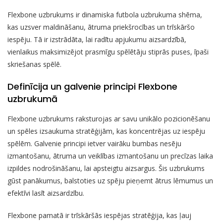
Flexbone uzbrukums ir dinamiska futbola uzbrukuma shēma,
kas uzsver maldināšanu, ātruma priekšrocības un trīskāršo
iespēju. Tā ir izstrādāta, lai radītu apjukumu aizsardzībā,
vienlaikus maksimizējot prasmīgu spēlētāju stiprās puses, īpaši
skriešanas spēlē.
Definīcija un galvenie principi Flexbone
uzbrukumā
Flexbone uzbrukums raksturojas ar savu unikālo pozicionēšanu
un spēles izsaukuma stratēģijām, kas koncentrējas uz iespēju
spēlēm. Galvenie principi ietver vairāku bumbas nesēju
izmantošanu, ātruma un veiklības izmantošanu un precīzas laika
izpildes nodrošināšanu, lai apsteigtu aizsargus. Šis uzbrukums
gūst panākumus, balstoties uz spēju pieņemt ātrus lēmumus un
efektīvi lasīt aizsardzību.
Flexbone pamatā ir trīskāršās iespējas stratēģija, kas ļauj