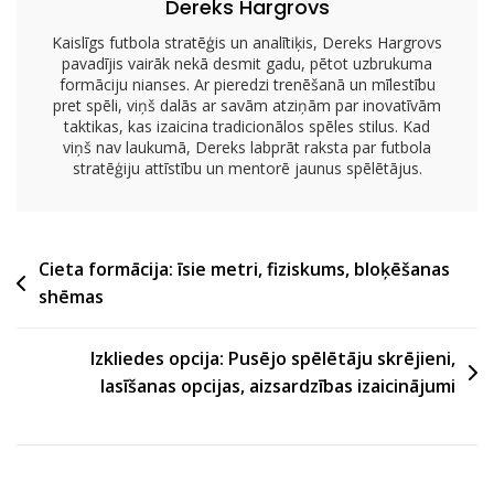
Dereks Hargrovs
Kaislīgs futbola stratēģis un analītiķis, Dereks Hargrovs
pavadījis vairāk nekā desmit gadu, pētot uzbrukuma
formāciju nianses. Ar pieredzi trenēšanā un mīlestību
pret spēli, viņš dalās ar savām atziņām par inovatīvām
taktikas, kas izaicina tradicionālos spēles stilus. Kad
viņš nav laukumā, Dereks labprāt raksta par futbola
stratēģiju attīstību un mentorē jaunus spēlētājus.
Post
Cieta formācija: īsie metri, fiziskums, bloķēšanas
shēmas
navigation
Izkliedes opcija: Pusējo spēlētāju skrējieni,
lasīšanas opcijas, aizsardzības izaicinājumi