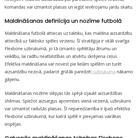
komandas var izmantot plaisas un iegūt ievērojamu jardu skaitu.
Maldināšanas definīcija un nozīme futbolā
Maldināšana futbolā attiecas uz taktiku, kas maldina aizsardzību
attiecībā uz faktisko spēles virzienu. Šī stratēģija ir vitāli svarīga
Flexbone uzbrukumā, jo tā izmanto spēlētāju ātrumu un
veiklību, lai radītu neatbilstības un atvērtu skrējiena ceļus.
Efektīva maldināšana var novest pie lielām spēlēm un turēt
aizsardzību neziņā, padarot grūtāk paredzē
t uzbrukuma
nākamo
gājienu.
Maldināšanas nozīme slēpjas tās spējā izjaukt aizsardzības
shēmas. Spiežot aizsargus apņemties vienā virzienā, uzbrukumi
var izmantot radušās plaisas. Šī neparedzamība ir īpaši efektīva
Flexbone uzbrukumā, kur katrā spēlē ir pieejamas vairākas
iespējas.
Galvenās maldināšanas tehnikas Flexbone