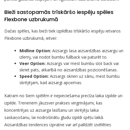
Bieži sastopamās trīskāršo iespēju spēles
Flexbone uzbrukumā
Dažas spēles, kas bieži tiek izpildītas trīskāršo iespēju ietvaros
Flexbone uzbrukumā, ietver:
Midline Option:
Aizsargs lasa aizsardzības aizsargu un
izlemj, vai nodot bumbu fullback vai paturēt to.
Veer Option:
Aizsargs var mest bumbu slot back vai
skriet pats, atkarībā no aizsardzības pozicionēšanas.
Speed Option:
Aizsargs skrien uz sānu, mest bumbu
skrējējam, kad aizsargi apņemas.
Katram no šiem spēlēm ir nepieciešama precīza laika izpilde un
izpilde. Treneriem jāuzsver prakses vingrinājumi, kas
koncentrējas uz aizsarga lasīšanu un skrējēju laika
saskaņošanu, lai nodrošinātu gludu izpildi spēļu laikā.
Aizsardzības tendences izpratne var arī palīdzēt izvēlēties