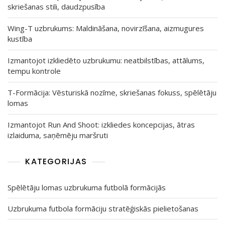
skriešanas stili, daudzpusība
Wing-T uzbrukums: Maldināšana, novirzīšana, aizmugures
kustība
Izmantojot izkliedēto uzbrukumu: neatbilstības, attālums,
tempu kontrole
T-Formācija: Vēsturiskā nozīme, skriešanas fokuss, spēlētāju
lomas
Izmantojot Run And Shoot: izkliedes koncepcijas, ātras
izlaiduma, saņēmēju maršruti
KATEGORIJAS
Spēlētāju lomas uzbrukuma futbolā formācijās
Uzbrukuma futbola formāciju stratēģiskās pielietošanas