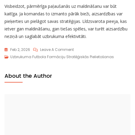
Visbeidzot, pārmērīga paļaušanās uz maldināšanu var būt
kaitīga. Ja komandas to izmanto pārāk bieži, aizsardzības var
pieķerties un pielāgot savas stratēģijas. Līdzsvarota pieeja, kas
ietver gan maldināšanu, gan tiešas spēles, var turēt aizsardzību
neziņā un saglabāt uzbrukuma efektivitāti.
On
Feb 2, 2026
Leave A Comment
Flexbone
Uzbrukuma Futbola Formāciju Stratēģiskās Pielietošanas
Uzbrukuma
Pielietošana:
About the Author
Trīskāršo
Iespēju
Stratēģijas,
Ātruma
Priekšrocības,
Maldināšana