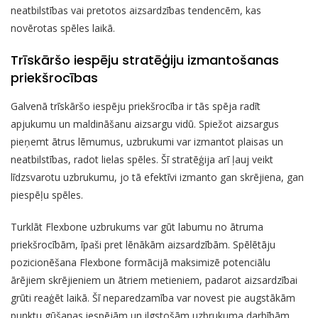
neatbilstības vai pretotos aizsardzības tendencēm, kas
novērotas spēles laikā.
Trīskāršo iespēju stratēģiju izmantošanas
priekšrocības
Galvenā trīskāršo iespēju priekšrocība ir tās spēja radīt
apjukumu un maldināšanu aizsargu vidū. Spiežot aizsargus
pieņemt ātrus lēmumus, uzbrukumi var izmantot plaisas un
neatbilstības, radot lielas spēles. Šī stratēģija arī ļauj veikt
līdzsvarotu uzbrukumu, jo tā efektīvi izmanto gan skrējiena, gan
piespēļu spēles.
Turklāt Flexbone uzbrukums var gūt labumu no ātruma
priekšrocībām, īpaši pret lēnākām aizsardzībām. Spēlētāju
pozicionēšana Flexbone formācijā maksimizē potenciālu
ārējiem skrējieniem un ātriem metieniem, padarot aizsardzībai
grūti reaģēt laikā. Šī neparedzamība var novest pie augstākām
punktu gūšanas iespējām un ilgstošām uzbrukuma darbībām.