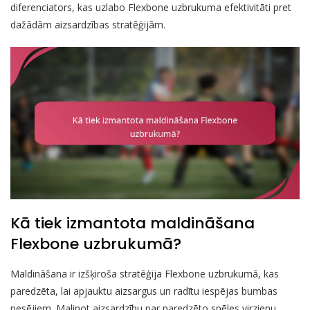
diferenciators, kas uzlabo Flexbone uzbrukuma efektivitāti pret
dažādām aizsardzības stratēģijām.
Kā tiek izmantota maldināšana
Flexbone uzbrukumā?
Maldināšana ir izšķiroša stratēģija Flexbone uzbrukumā, kas
paredzēta, lai apjauktu aizsargus un radītu iespējas bumbas
nesējiem. Malinot aizsardzību par paredzēto spēles virzienu,