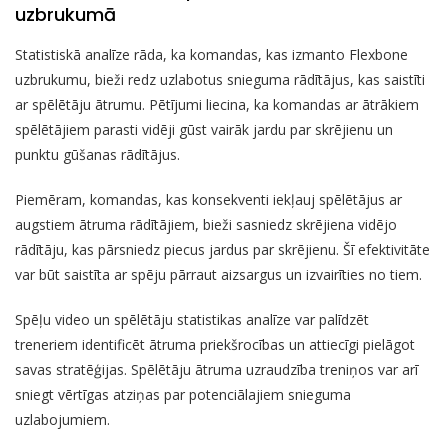
uzbrukumā
Statistiskā analīze rāda, ka komandas, kas izmanto Flexbone
uzbrukumu, bieži redz uzlabotus snieguma rādītājus, kas saistīti
ar spēlētāju ātrumu. Pētījumi liecina, ka komandas ar ātrākiem
spēlētājiem parasti vidēji gūst vairāk jardu par skrējienu un
punktu gūšanas rādītājus.
Piemēram, komandas, kas konsekventi iekļauj spēlētājus ar
augstiem ātruma rādītājiem, bieži sasniedz skrējiena vidējo
rādītāju, kas pārsniedz piecus jardus par skrējienu. Šī efektivitāte
var būt saistīta ar spēju pārraut aizsargus un izvairīties no tiem.
Spēļu video un spēlētāju statistikas analīze var palīdzēt
treneriem identificēt ātruma priekšrocības un attiecīgi pielāgot
savas stratēģijas. Spēlētāju ātruma uzraudzība treniņos var arī
sniegt vērtīgas atziņas par potenciālajiem snieguma
uzlabojumiem.