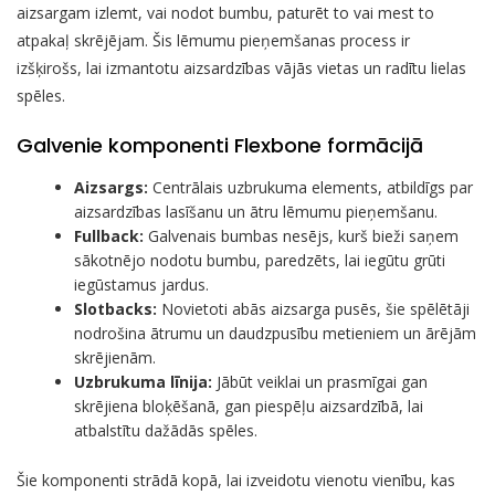
aizsargam izlemt, vai nodot bumbu, paturēt to vai mest to
atpakaļ skrējējam. Šis lēmumu pieņemšanas process ir
izšķirošs, lai izmantotu aizsardzības vājās vietas un radītu lielas
spēles.
Galvenie komponenti Flexbone formācijā
Aizsargs:
Centrālais uzbrukuma elements, atbildīgs par
aizsardzības lasīšanu un ātru lēmumu pieņemšanu.
Fullback:
Galvenais bumbas nesējs, kurš bieži saņem
sākotnējo nodotu bumbu, paredzēts, lai iegūtu grūti
iegūstamus jardus.
Slotbacks:
Novietoti abās aizsarga pusēs, šie spēlētāji
nodrošina ātrumu un daudzpusību metieniem un ārējām
skrējienām.
Uzbrukuma līnija:
Jābūt veiklai un prasmīgai gan
skrējiena bloķēšanā, gan piespēļu aizsardzībā, lai
atbalstītu dažādās spēles.
Šie komponenti strādā kopā, lai izveidotu vienotu vienību, kas