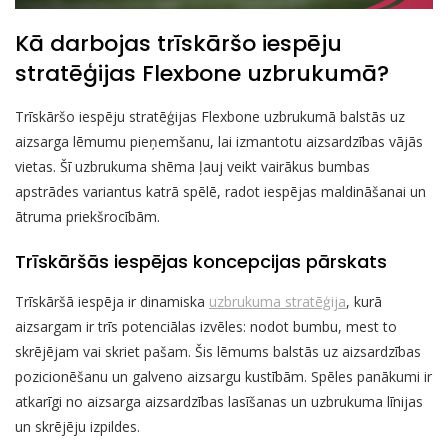
Kā darbojas trīskāršo iespēju
stratēģijas Flexbone uzbrukumā?
Trīskāršo iespēju stratēģijas Flexbone uzbrukumā balstās uz
aizsarga lēmumu pieņemšanu, lai izmantotu aizsardzības vājās
vietas. Šī uzbrukuma shēma ļauj veikt vairākus bumbas
apstrādes variantus katrā spēlē, radot iespējas maldināšanai un
ātruma priekšrocībām.
Trīskāršās iespējas koncepcijas pārskats
Trīskāršā iespēja ir dinamiska
uzbrukuma stratēģija
, kurā
aizsargam ir trīs potenciālas izvēles: nodot bumbu, mest to
skrējējam vai skriet pašam. Šis lēmums balstās uz aizsardzības
pozicionēšanu un galveno aizsargu kustībām. Spēles panākumi ir
atkarīgi no aizsarga aizsardzības lasīšanas un uzbrukuma līnijas
un skrējēju izpildes.