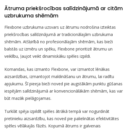
Ātruma priekšrocības salīdzinājumā ar citām
uzbrukuma shēmām
Flexbone uzbrukuma uzsvars uz ātrumu nodrošina izteiktas
priekšrocības salīdzinājumā ar tradicionālajām uzbrukuma
shēmām. Atšķirībā no profesionālajām shēmām, kas bieži
balstās uz izmēru un spēku, Flexbone prioritizē ātrumu un
veiklību, ļaujot veikt dinamiskāku spēles izpildi.
Komandas, kas izmanto Flexbone, var izmantot lēnākas
aizsardzības, izmantojot maldināšanu un ātrumu, lai radītu
apjukumu. Šī pieeja bieži noved pie augstākām punktu gūšanas
iespējām salīdzinājumā ar konvencionālākām shēmām, kas var
būt mazāk pielāgojamas.
Turklāt spēja izpildīt spēles ātrākā tempā var nogurdināt
pretinieku aizsardzību, kas noved pie palielinātas efektivitātes
spēles vēlākajās fāzēs. Kopumā ātrums ir galvenais