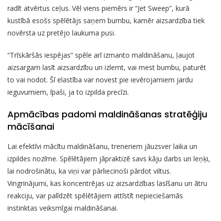
radīt atvērtus ceļus. Vēl viens piemērs ir “Jet Sweep”, kurā
kustībā esošs spēlētājs saņem bumbu, kamēr aizsardzība tiek
novērsta uz pretējo laukuma pusi.
“Trīskāršās iespējas” spēle arī izmanto maldināšanu, ļaujot
aizsargam lasīt aizsardzību un izlemt, vai mest bumbu, paturēt
to vai nodot. Šī elastība var novest pie ievērojamiem jardu
ieguvumiem, īpaši, ja to izpilda precīzi.
Apmācības padomi maldināšanas stratēģiju
mācīšanai
Lai efektīvi mācītu maldināšanu, treneriem jāuzsver laika un
izpildes nozīme. Spēlētājiem jāpraktizē savs kāju darbs un leņķi,
lai nodrošinātu, ka viņi var pārliecinoši pārdot viltus.
Vingrinājumi, kas koncentrējas uz aizsardzības lasīšanu un ātru
reakciju, var palīdzēt spēlētājiem attīstīt nepieciešamās
instinktas veiksmīgai maldināšanai.