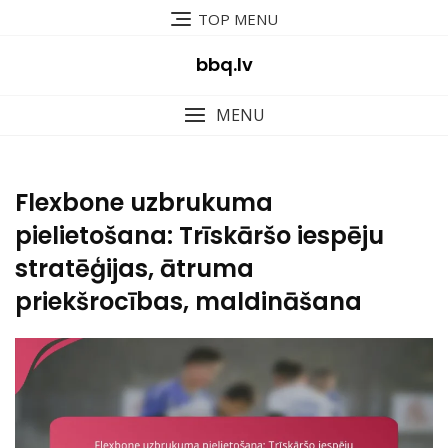
Skip
TOP MENU
to
content
bbq.lv
MENU
Flexbone uzbrukuma
pielietošana: Trīskāršo iespēju
stratēģijas, ātruma
priekšrocības, maldināšana