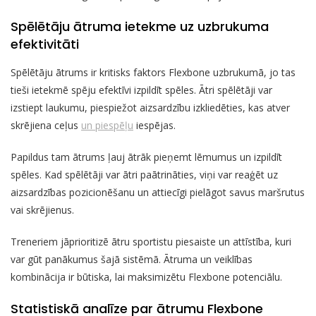
Spēlētāju ātruma ietekme uz uzbrukuma
efektivitāti
Spēlētāju ātrums ir kritisks faktors Flexbone uzbrukumā, jo tas
tieši ietekmē spēju efektīvi izpildīt spēles. Ātri spēlētāji var
izstiept laukumu, piespiežot aizsardzību izkliedēties, kas atver
skrējiena ceļus
un piespēļu
iespējas.
Papildus tam ātrums ļauj ātrāk pieņemt lēmumus un izpildīt
spēles. Kad spēlētāji var ātri paātrināties, viņi var reaģēt uz
aizsardzības pozicionēšanu un attiecīgi pielāgot savus maršrutus
vai skrējienus.
Treneriem jāprioritizē ātru sportistu piesaiste un attīstība, kuri
var gūt panākumus šajā sistēmā. Ātruma un veiklības
kombinācija ir būtiska, lai maksimizētu Flexbone potenciālu.
Statistiskā analīze par ātrumu Flexbone