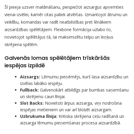
Šī pieeja uzsver maldināšanu, piespiežot aizsargus apņemties
vienai izvēlei, kamēr citas paliek atvērtas. Izmantojot ātrumu un
veiklību, komandas var radīt neatbilstības pret lēnākiem
aizsardzības spēlētājiem. Flexbone formācija uzlabo to,
novietojot spēlētājus tā, lai maksimizētu telpu un leņķus
skrējiena spēlēm.
Galvenās lomas spēlētājiem trīskāršās
iespējas izpildē
Aizsargs:
Lēmumu pieņēmējs, kurš lasa aizsardzību un
izvēlas labāko iespēju.
Fullback:
Galvenokārt atbildīgs par bumbas saņemšanu
un skrējienu cauri līnijai.
Slot Backs:
Novietoti ārpus aizsarga, viņi nodrošina
iespējas metieniem un var arī bloķēt aizsargam.
Uzbrukuma līnija:
Kritiska skrējiena ceļu radīšanā un
aizsarga lēmumu pieņemšanas procesa aizsardzībā.