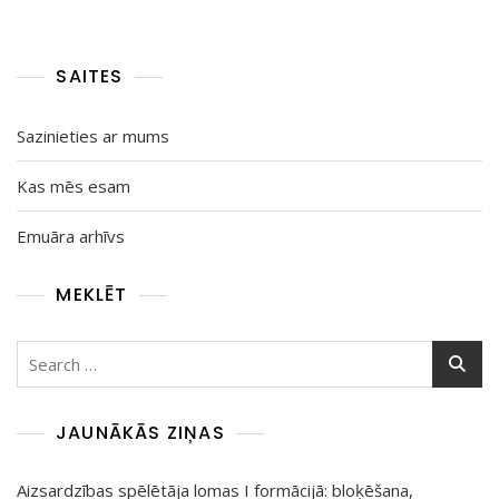
SAITES
Sazinieties ar mums
Kas mēs esam
Emuāra arhīvs
MEKLĒT
Search
for:
JAUNĀKĀS ZIŅAS
Aizsardzības spēlētāja lomas I formācijā: bloķēšana,