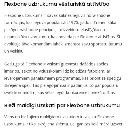
Flexbone uzbrukuma vēsturiskā attīstība
Flexbone uzbrukums ir savas saknes ieguvis no wishbone
formācijas, kas ieguva popularitāti 1970. gados. Treneri sāka
pielāgot wishbone principus, lai izveidotu elastīgāku un
dinamiskāku uzbrukumu, kas noveda pie Flexbone attīstības. Šī
evolūcija ļāva komandām labāk izmantot savu sportistu ātrumu
un veiklību.
Gadu gaitā Flexbone ir veiksmīgi ieviests dažādos spēles
līmeņos, sākot no vidusskolām līdz koledžas futbolam, ar
ievērojamiem panākumiem programmās, kas prioritizē spēcīgu
skrējiena spēli. Tās pielāgojamība ir padarījusi to par populāru
izvēli komandām, kas vēlas iegūt konkurences priekšrocības.
Bieži maldīgi uzskati par Flexbone uzbrukumu
Viens no biežajiem maldīgiem uzskatiem ir tas, ka Flexbone
uzbrukums ir tikai skrējiena shēma. Lai gan tas lielā mērā uzsver