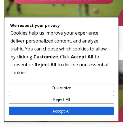
We respect your privacy
Cookies help us improve your experience,
Izmantojot izkliedēto uzbrukumu:
deliver personalized content, and analyze
neatbilstības, attālums, tempu kontrole
traffic. You can choose which cookies to allow
by clicking
Customize
. Click
Accept All
to
consent or
Reject All
to decline non-essential
cookies.
Customize
Reject All
Accept All