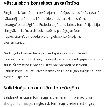
Vēsturiskais konteksts un attīstība
Singleback formācija ir ievērojami attīstījusies kopš tās rašanās,
sākotnēji parādoties kā atbilde uz aizsardzības shēmu
pieaugošo sarežģītību. Futbola agrīnajos laikos formācijas bija
stingrākas, taču, attīstoties spēlei, pielāgojamības
nepieciešamība noveda pie singleback izkārtojuma
pieņemšanas.
Gadu gaitā komandas ir pilnveidojušas savu singleback
formācijas izmantošanu, iekļaujot dažādas stratēģijas un spēles
stilus. Šī attīstība ir padarījusi to par pamatu mūsdienu
uzbrukumos, ļaujot veikt dinamiskāku pieeju gan skrējiena, gan
piespēļu spēlēm.
Salīdzinājums ar citām formācijām
Salīdzinot ar citām formācijām, piemēram, I-formāciju vai
shotgun formāciju
, singleback formācija piedāvā atšķirīgas