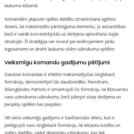
laukuma dziļumā.
Komandām jāapsver spēles darbību izmantošana agrīnos
downs, lai maksimizētu pārsteiguma elementu, jo aizsardzības
bieži ir vairāk koncentrējušās uz skrējiena apturēšanu šajās
situācijās. Šī stratēģija var novest pie ievērojamiem jardu
ieguvumiem un atvērt laukumu citām uzbrukuma spēlēm.
Veiksmīgu komandu gadījumu pētījumi
Daudzas komandas ir efektīvi maksimizējušas singleback
formāciju, demonstrējot tās daudzveidību. Piemēram,
Ņūenglandes Patriots ir izmantojuši šo formāciju, lai līdzsvarotu
savu uzbrukuma uzbrukumu, bieži pārejot starp skrējiena un
piespēļu spēlēm bez piepūles.
Vēl viens veiksmīgs gadījums ir Sanfrancisko 49ers, kuri ir
pielāgojuši savu singleback formāciju, lai iekļautu kustību un
spēles darbību, radot dinamisku uzbrukumu, kas liek