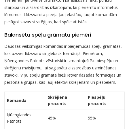
Treneriem jānovērtē tādi faktori kā atlikušais laiks, punktu
starpība un aizsardzības izkārtojumi, lai pieņemtu informētus
lēmumus. Līdzsvarota pieeja ļauj elastību, ļaujot komandām
pielāgot savas stratēģijas, kad spēle attīstās.
Balansētu spēļu grāmatu piemēri
Daudzas veiksmīgas komandas ir pieņēmušas spēļu grāmatas,
kas uzsver līdzsvaru singleback formācijā. Piemēram,
Ņūenglandes Patriots vēsturiski ir izmantojuši īsu piespēļu un
skrējienu maisījumu, lai saglabātu aizsardzības uzminēšanas
stāvokli. Viņu spēļu grāmata bieži ietver dažādas formācijas un
personāla grupas, kas ļauj efektīvi skrējienam un piespēlēm.
Skrējiena
Piespēļu
Komanda
procents
procents
Ņūenglandes
45%
55%
Patriots