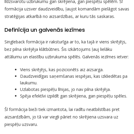
līdzsvarotu uzbrukumu gan skrējiena, gan piespēļu spēlēm. Šī
formācija uzsver daudzveidību, ļaujot komandām pielāgot savas
stratēģijas atkarībā no aizsardzības, ar kuru tās saskaras.
Definīcija un galvenās iezīmes
Singleback formācija ir raksturīga ar to, ka tajā ir viens skrējējs,
bez pilna skrējēja klātbūtnes. Šis izkārtojums ļauj lielāku
attālumu un elastību uzbrukuma spēlēs. Galvenās iezīmes ietver:
Viens skrējējs, kas pozicionēts aiz aizsarga.
Daudzveidīgas saņemšanas iespējas, kas izkliedētas pa
laukumu.
Uzlabotas piespēļu līnijas, jo nav pilna skrējēja.
Spēja efektīvi izpildīt gan skrējiena, gan piespēļu spēles.
Šī formācija bieži tiek izmantota, lai radītu neatbilstības pret
aizsardzībām, jo tā var viegli pāriet no skrējiena uzsvara uz
piespēļu uzsvaru.