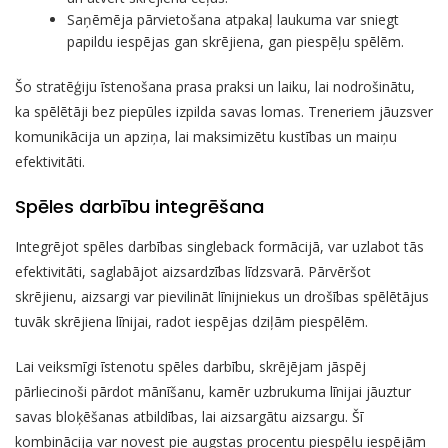
Saņēmēja pārvietošana atpakaļ laukuma var sniegt
papildu iespējas gan skrējiena, gan piespēļu spēlēm.
Šo stratēģiju īstenošana prasa praksi un laiku, lai nodrošinātu,
ka spēlētāji bez piepūles izpilda savas lomas. Treneriem jāuzsver
komunikācija un apziņa, lai maksimizētu kustības un maiņu
efektivitāti.
Spēles darbību integrēšana
Integrējot spēles darbības singleback formācijā, var uzlabot tās
efektivitāti, saglabājot aizsardzības līdzsvarā. Pārvēršot
skrējienu, aizsargi var pievilināt līnijniekus un drošības spēlētājus
tuvāk skrējiena līnijai, radot iespējas dziļām piespēlēm.
Lai veiksmīgi īstenotu spēles darbību, skrējējam jāspēj
pārliecinoši pārdot mānīšanu, kamēr uzbrukuma līnijai jāuztur
savas bloķēšanas atbildības, lai aizsargātu aizsargu. Šī
kombinācija var novest pie augstas procentu piespēļu iespējām