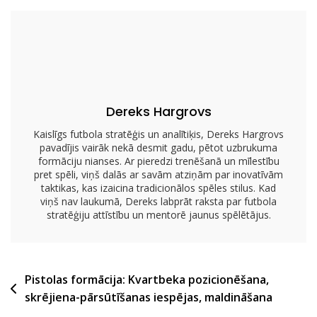
Un
Piespēļu
Līdzsvars,
Spēlētāju
Lomas
Dereks Hargrovs
Kaislīgs futbola stratēģis un analītiķis, Dereks Hargrovs
pavadījis vairāk nekā desmit gadu, pētot uzbrukuma
formāciju nianses. Ar pieredzi trenēšanā un mīlestību
pret spēli, viņš dalās ar savām atziņām par inovatīvām
taktikas, kas izaicina tradicionālos spēles stilus. Kad
viņš nav laukumā, Dereks labprāt raksta par futbola
stratēģiju attīstību un mentorē jaunus spēlētājus.
Post
Pistolas formācija: Kvartbeka pozicionēšana,
skrējiena-pārsūtīšanas iespējas, maldināšana
navigation