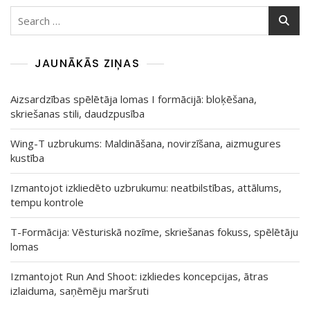
Search
for:
JAUNĀKĀS ZIŅAS
Aizsardzības spēlētāja lomas I formācijā: bloķēšana,
skriešanas stili, daudzpusība
Wing-T uzbrukums: Maldināšana, novirzīšana, aizmugures
kustība
Izmantojot izkliedēto uzbrukumu: neatbilstības, attālums,
tempu kontrole
T-Formācija: Vēsturiskā nozīme, skriešanas fokuss, spēlētāju
lomas
Izmantojot Run And Shoot: izkliedes koncepcijas, ātras
izlaiduma, saņēmēju maršruti