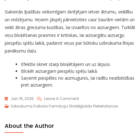
Galvenās īpašības veiksmīgam skrējējam ietver ātrumu, veiklību
un redzējumu. Viņiem jāspēj pārvietoties caur šaurām vietām un
veikt ātras griezuma kustības, lai izvairītos no aizsargiem. Turklāt
viņu bloķēšanas prasmes ir kritiskas, lai aizsargātu aizsargu
piespēļu spēļu laikā, padarot viņus par būtisku uzbrukuma līnijas
panākumu daļu.
Efektīvi skriet starp bloķētājiem un uz ārpusi.
Bloķēt aizsargam piespēļu spēļu laikā.
Saņemt piespēles no aizmugures, lai radītu neatbilstības
pret aizsargiem.
On
Jan 15, 2026
Leave A Comment
Maksimizējot
Uzbrukuma Futbola Formāciju Stratēģiskās Pielietošanas
Singleback
Formāciju:
About the Author
Daudzpusība,
Skriešanas