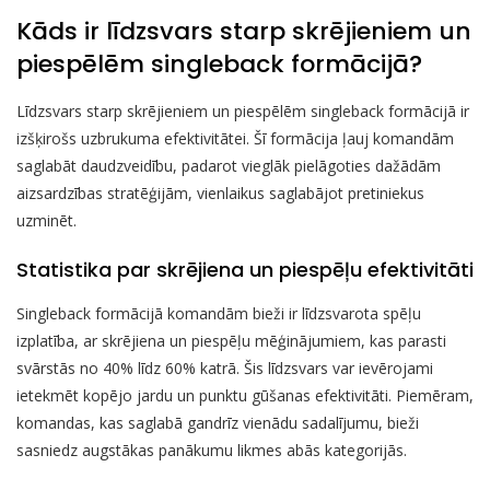
Kāds ir līdzsvars starp skrējieniem un
piespēlēm singleback formācijā?
Līdzsvars starp skrējieniem un piespēlēm singleback formācijā ir
izšķirošs uzbrukuma efektivitātei. Šī formācija ļauj komandām
saglabāt daudzveidību, padarot vieglāk pielāgoties dažādām
aizsardzības stratēģijām, vienlaikus saglabājot pretiniekus
uzminēt.
Statistika par skrējiena un piespēļu efektivitāti
Singleback formācijā komandām bieži ir līdzsvarota spēļu
izplatība, ar skrējiena un piespēļu mēģinājumiem, kas parasti
svārstās no 40% līdz 60% katrā. Šis līdzsvars var ievērojami
ietekmēt kopējo jardu un punktu gūšanas efektivitāti. Piemēram,
komandas, kas saglabā gandrīz vienādu sadalījumu, bieži
sasniedz augstākas panākumu likmes abās kategorijās.