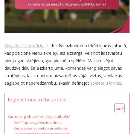
Singleback formācija
ir efektīvs uzbrukuma izkārtojums futbolā,
kas pozicionē vienu skrējēju aiz aizsarga, veicinot līdzsvarotu
pieeju gan skrējiena, gan piespēļu spēlēm. Maksimizējot
daudzveidību šajā izkārtojumā, komandas var pielāgot savas
stratēģijas, lai izmantotu aizsardzības vājās vietas, vienlaikus
saglabājot neparedzamību, skaidri definējot
spēlētāju lomas
.
Key sections in the article:
Kas ir singleback formācija futbolā?
Definīcija un galvenās iezīmes
Vēsturiskais konteksts un attīstība
Salīdzinājums ar citām formācijām