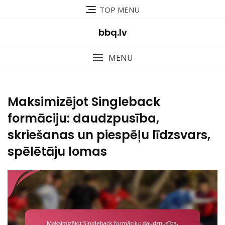
Skip
TOP MENU
to
content
bbq.lv
MENU
Maksimizējot Singleback
formāciju: daudzpusība,
skriešanas un piespēļu līdzsvars,
spēlētāju lomas