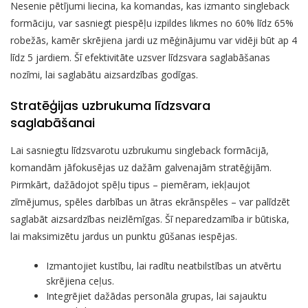
Nesenie pētījumi liecina, ka komandas, kas izmanto singleback
formāciju, var sasniegt piespēļu izpildes likmes no 60% līdz 65%
robežās, kamēr skrējiena jardi uz mēģinājumu var vidēji būt ap 4
līdz 5 jardiem. Šī efektivitāte uzsver līdzsvara saglabāšanas
nozīmi, lai saglabātu aizsardzības godīgas.
Stratēģijas uzbrukuma līdzsvara
saglabāšanai
Lai sasniegtu līdzsvarotu uzbrukumu singleback formācijā,
komandām jāfokusējas uz dažām galvenajām stratēģijām.
Pirmkārt, dažādojot spēļu tipus – piemēram, iekļaujot
zīmējumus, spēles darbības un ātras ekrānspēles – var palīdzēt
saglabāt aizsardzības neizlēmīgas. Šī neparedzamība ir būtiska,
lai maksimizētu jardus un punktu gūšanas iespējas.
Izmantojiet kustību, lai radītu neatbilstības un atvērtu
skrējiena ceļus.
Integrējiet dažādas personāla grupas, lai sajauktu