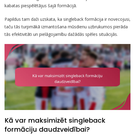
kabatas piespēlētājus šajā formācijā.
Papildus tam daži uzskata, ka singleback formācija ir novecojusi,
taču tās turpmākā izmantošana mūsdienu uzbrukumos pierāda
tās efektivitāti un pielāgojamību dažādās spēles situācijās.
Kā var maksimizēt singleback
formāciju daudzveidībai?