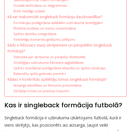
Vizuālā attēlošana un diagrammas
Bieži maldīgi uzskati
Kā var maksimizēt singleback formāciju daudzveidībai?
Formācijas pielāgošana dažādām uzbrukuma stratēģijām
Efektīva kustības un maiņu izmantošana
Spēles darbību integrēšana
Veiksmīgu komandu gadījumu pētījumi
Kāds ir līdzsvars starp skrējieniem un piespēlēm singleback
formācijā?
Statistika par skrējiena un piespēļu efektivitāti
Stratēģijas uzbrukuma līdzsvara saglabāšanai
Spēles zvanīšanas pielāgošana atkarībā no spēles situācijas
Balansētu spēļu grāmatu piemēri
Kādas ir konkrētās spēlētāju lomas singleback formācijā?
Aizsarga atbildības un lēmumu pieņemšana
Skrējēja lomas un prasmju kopums
Kas ir singleback formācija futbolā?
Singleback formācija ir uzbrukuma izkārtojums futbolā, kurā ir
viens skrējējs, kas pozicionēts aiz aizsarga, ļaujot veikt