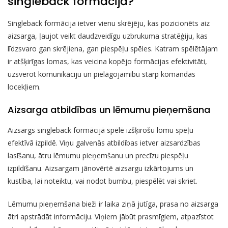
singleback formācijā?
Singleback formācija ietver vienu skrējēju, kas pozicionēts aiz
aizsarga, ļaujot veikt daudzveidīgu uzbrukuma stratēģiju, kas
līdzsvaro gan skrējiena, gan piespēļu spēles. Katram spēlētājam
ir atšķirīgas lomas, kas veicina kopējo formācijas efektivitāti,
uzsverot komunikāciju un pielāgojamību starp komandas
locekļiem.
Aizsarga atbildības un lēmumu pieņemšana
Aizsargs singleback formācijā spēlē izšķirošu lomu spēļu
efektīvā izpildē. Viņu galvenās atbildības ietver aizsardzības
lasīšanu, ātru lēmumu pieņemšanu un precīzu piespēļu
izpildīšanu. Aizsargam jānovērtē aizsargu izkārtojums un
kustība, lai noteiktu, vai nodot bumbu, piespēlēt vai skriet.
Lēmumu pieņemšana bieži ir laika ziņā jutīga, prasa no aizsarga
ātri apstrādāt informāciju. Viņiem jābūt prasmīgiem, atpazīstot