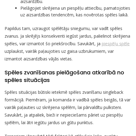
aizsardzību.
Pielāgojiet skrējiena un piespēļu attiecību, pamatojoties
uz aizsardzības tendencēm, kas novērotas spēles laikā.
Papildus tam, uzraugot spēlētāju sniegumu, var vadīt spēles
zvanus. Ja skrējējs konsekventi iegūst jardus, palielinot skrējiena
spēles, var izmantot šo priekšrocību. Savukārt, ja
piespēļu spēle
uzplaukst, vairāk paļaujoties uz gaisa uzbrukumiem, var
izmantot aizsardzības vājās vietas.
Spēles zvanīšanas pielāgošana atkarībā no
spēles situācijas
Spēles situācijas būtiski ietekmē spēles zvanīšanu singleback
formācijā. Piemēram, ja komanda ir vadībā spēles beigās, tā var
vairāk paļauties uz skrējiena spēlēm, lai pārvaldītu pulksteni.
Savukārt, ja atpaliek, bieži ir nepieciešams pāriet uz piespēļu
spēlēm, lai ātri iegūtu jardus un gūtu punktus.