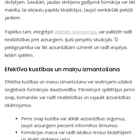
skrējējam. Savukārt, jaudas skrējiena gadījumā formācija var tikt
mainīta, lai iekļautu papildu bloķētājus, ļaujot vienkāršāk piekļūt
jardiem.
Papildus tam, integrējot
izkliedes koncepcijas
, var palīdzēt radīt
neatbilstības pret aizsargiem, īpaši piespēļu situācijās. Šī
pielāgojamība var likt aizsardzībām uzminēt un radīt iespējas
lielām spēlēm.
Efektīva kustības un maiņu izmantošana
Efektīva kustības un maiņu izmantošana var ievērojami uzlabot
singleback formācijas daudzveidību. Pārvietojot spēlētājus pirms
snap, komandas var radīt neatbilstības un sajaukt aizsardzības
izkārtojumus.
Pirms snap kustība var atklāt aizsardzības segumus,
ļaujot aizsargiem pieņemt informētus lēmumus.
Formācijas maiņa var radīt labākus leņķus bloķētājiem
un atvērt skrējiena ceļus.