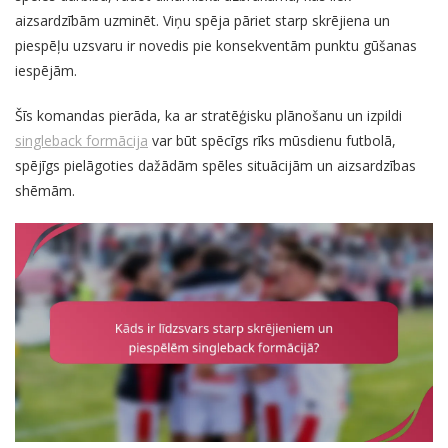
aizsardzībām uzminēt. Viņu spēja pāriet starp skrējiena un
piespēļu uzsvaru ir novedis pie konsekventām punktu gūšanas
iespējām.
Šīs komandas pierāda, ka ar stratēģisku plānošanu un izpildi
singleback formācija
var būt spēcīgs rīks mūsdienu futbolā,
spējīgs pielāgoties dažādām spēles situācijām un aizsardzības
shēmām.