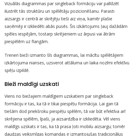
Vizuālās diagrammas par singleback formāciju var palīdzēt
ilustrēt tās struktūru un spēlētāju pozicionēšanu. Parasti
aizsargs ir centrā ar skrējēju tieši aiz viņa, kamēr plašie
saņēmēji ir izkliedēti abās pusēs. Šis izkārtojums ļauj dažādām
spēles iespējām, tostarp skrējieniem uz ārpusi vai ātrām
piespēlēm uz flangām.
Treneri bieži izmanto šīs diagrammas, lai mācītu spēlētājiem
izkārtojuma nianses, uzsverot attāluma un laika nozīmi efektīvu
spēļu izpildē.
Bieži maldīgi uzskati
Viens no biežajiem maldīgiem uzskatiem par singleback
formāciju ir tas, ka tā ir tikai piespēļu formācija. Lai gan tā
tiešām dod priekšroku piespēļu spēlēm, tā var būt efektīva arī
skrējiena spēlēm, īpaši, ja aizsardzība ir izkliedēta. Vēl viens
maldīgs uzskats ir tas, ka tā prasa ļoti mobilu aizsargu; tomēr
daudzas veiksmīgas komandas ir izmantojušas tradicionālus