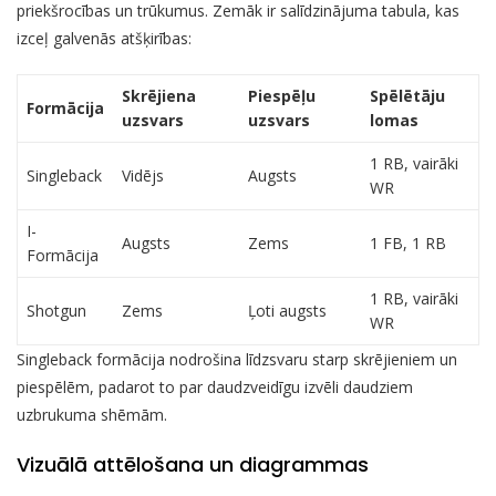
priekšrocības un trūkumus. Zemāk ir salīdzinājuma tabula, kas
izceļ galvenās atšķirības:
Skrējiena
Piespēļu
Spēlētāju
Formācija
uzsvars
uzsvars
lomas
1 RB, vairāki
Singleback
Vidējs
Augsts
WR
I-
Augsts
Zems
1 FB, 1 RB
Formācija
1 RB, vairāki
Shotgun
Zems
Ļoti augsts
WR
Singleback formācija nodrošina līdzsvaru starp skrējieniem un
piespēlēm, padarot to par daudzveidīgu izvēli daudziem
uzbrukuma shēmām.
Vizuālā attēlošana un diagrammas