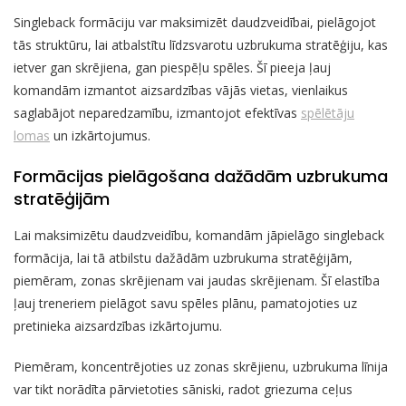
Singleback formāciju var maksimizēt daudzveidībai, pielāgojot
tās struktūru, lai atbalstītu līdzsvarotu uzbrukuma stratēģiju, kas
ietver gan skrējiena, gan piespēļu spēles. Šī pieeja ļauj
komandām izmantot aizsardzības vājās vietas, vienlaikus
saglabājot neparedzamību, izmantojot efektīvas
spēlētāju
lomas
un izkārtojumus.
Formācijas pielāgošana dažādām uzbrukuma
stratēģijām
Lai maksimizētu daudzveidību, komandām jāpielāgo singleback
formācija, lai tā atbilstu dažādām uzbrukuma stratēģijām,
piemēram, zonas skrējienam vai jaudas skrējienam. Šī elastība
ļauj treneriem pielāgot savu spēles plānu, pamatojoties uz
pretinieka aizsardzības izkārtojumu.
Piemēram, koncentrējoties uz zonas skrējienu, uzbrukuma līnija
var tikt norādīta pārvietoties sāniski, radot griezuma ceļus