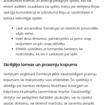
aizsardzības shēmas un attiecīgi pielāgojot spēles, kas var
ietvert audibles izsaukšanu vai spēles maiņu pie skrējiena līnijas.
Spēcīga komunikācija ar uzbrukuma līniju un saņēmējiem ir
būtiska veiksmīgai izpildei.
Lasīt aizsardzības formācijas un identificēt potenciālās
vājās vietas.
Veikt ātrus lēmumus, pamatojoties uz pirms-snap
lasījumiem un pēc-snap attīstību.
Efektīvi sazināties ar komandas biedriem, lai
nodrošinātu, ka visi ir saskaņoti par spēli.
Skrējēja lomas un prasmju kopums
Skrējējam singleback formācijā jābūt daudzveidīgam prasmju
kopumam, lai maksimizētu savu efektivitāti. Šis spēlētājs ir
atbildīgs par bumbas skrējienu, bloķēšanu aizsargam un
kalpošanu kā piespēļu saņemšanas iespēja. Daudzveidīgs
skrējējs var pielāgoties dažādām situācijām, vai nu izpildot
jaudas skrējienu, vai skrienot maršrutu, lai saņemtu piespēli.