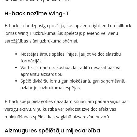
H-back nozīme Wing-T
H-back ir daudzpusīga pozīcija, kas apvieno tight end un fullback
lomas Wing-T uzbrukumā. Šis spēlētājs pievieno vēl vienu
sarežģītības slāni uzbrukuma shēmai.
Nostājas ārpus spēles līnijas, ļaujot veidot elastību
formācijās.
Var tikt izmantots kustībā, lai radītu nesakritības vai
apmānītu aizsardzību.
Spēlē divkāršu lomu gan bloķēšanā, gan saņemšanā,
uzlabojot uzbrukuma iespējas.
H-back spēja pielāgoties dažādām situācijām padara viņus par
vērtīgu aktīvu. Viņu kustība var palīdzēt izveidot efektīvas
maldināšanas spēles, kas saglabā aizsardzību neziņā.
Aizmugures spēlētāju mijiedarbība