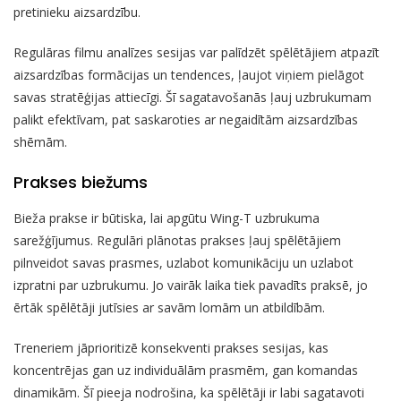
pretinieku aizsardzību.
Regulāras filmu analīzes sesijas var palīdzēt spēlētājiem atpazīt
aizsardzības formācijas un tendences, ļaujot viņiem pielāgot
savas stratēģijas attiecīgi. Šī sagatavošanās ļauj uzbrukumam
palikt efektīvam, pat saskaroties ar negaidītām aizsardzības
shēmām.
Prakses biežums
Bieža prakse ir būtiska, lai apgūtu Wing-T uzbrukuma
sarežģījumus. Regulāri plānotas prakses ļauj spēlētājiem
pilnveidot savas prasmes, uzlabot komunikāciju un uzlabot
izpratni par uzbrukumu. Jo vairāk laika tiek pavadīts praksē, jo
ērtāk spēlētāji jutīsies ar savām lomām un atbildībām.
Treneriem jāprioritizē konsekventi prakses sesijas, kas
koncentrējas gan uz individuālām prasmēm, gan komandas
dinamikām. Šī pieeja nodrošina, ka spēlētāji ir labi sagatavoti