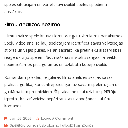
spēles situācijām un var efektīvi izpildīt spēles spiediena
apstākļos.
Filmu analīzes nozīme
Filmu analīze spēlē kritisku lomu Wing-T uzbrukuma panākumos.
Spēļu video analīze ļauj spēlētājiem identificēt savas veiktspējas
stiprās un vājās puses, kā arī saprast, kā pretinieku aizsardzības
reaģē uz viņu spēlēm. Šīs zināšanas ir vitāli svarīgas, lai veiktu
nepieciešamos pielāgojumus un uzlabotu kopējo izpildi.
Komandām jāiekļauj regulāras filmu analīzes sesijas savās
prakses grafikā, koncentrējoties gan uz savām spēlēm, gan uz
gaidāmajiem pretiniekiem. Šī prakse ne tikai uzlabo spēlētāju
izpratni, bet arī veicina nepārtrauktas uzlabošanas kultūru
komandā.
On
Jan 26, 2026
Leave A Comment
Aizmugures
Spēlētāju Lomas Uzbrukuma Futbolā Formācijās