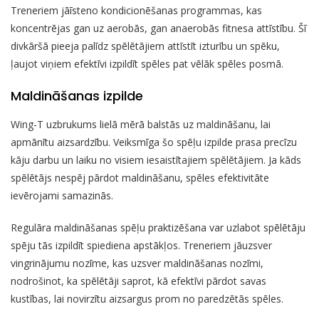
Treneriem jāīsteno kondicionēšanas programmas, kas
koncentrējas gan uz aerobās, gan anaerobās fitnesa attīstību. Šī
divkāršā pieeja palīdz spēlētājiem attīstīt izturību un spēku,
ļaujot viņiem efektīvi izpildīt spēles pat vēlāk spēles posmā.
Maldināšanas izpilde
Wing-T uzbrukums lielā mērā balstās uz maldināšanu, lai
apmānītu aizsardzību. Veiksmīga šo spēļu izpilde prasa precīzu
kāju darbu un laiku no visiem iesaistītajiem spēlētājiem. Ja kāds
spēlētājs nespēj pārdot maldināšanu, spēles efektivitāte
ievērojami samazinās.
Regulāra maldināšanas spēļu praktizēšana var uzlabot spēlētāju
spēju tās izpildīt spiediena apstākļos. Treneriem jāuzsver
vingrinājumu nozīme, kas uzsver maldināšanas nozīmi,
nodrošinot, ka spēlētāji saprot, kā efektīvi pārdot savas
kustības, lai novirzītu aizsargus prom no paredzētās spēles.