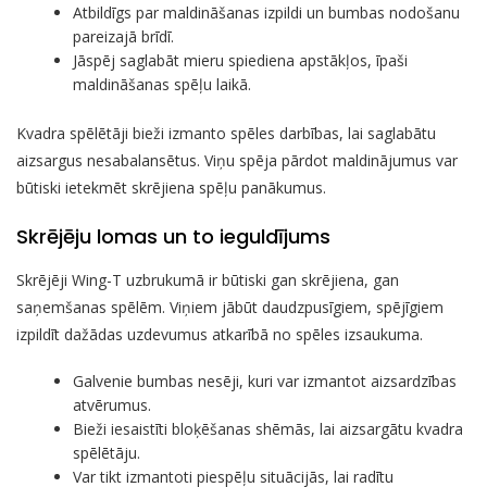
Atbildīgs par maldināšanas izpildi un bumbas nodošanu
pareizajā brīdī.
Jāspēj saglabāt mieru spiediena apstākļos, īpaši
maldināšanas spēļu laikā.
Kvadra spēlētāji bieži izmanto spēles darbības, lai saglabātu
aizsargus nesabalansētus. Viņu spēja pārdot maldinājumus var
būtiski ietekmēt skrējiena spēļu panākumus.
Skrējēju lomas un to ieguldījums
Skrējēji Wing-T uzbrukumā ir būtiski gan skrējiena, gan
saņemšanas spēlēm. Viņiem jābūt daudzpusīgiem, spējīgiem
izpildīt dažādas uzdevumus atkarībā no spēles izsaukuma.
Galvenie bumbas nesēji, kuri var izmantot aizsardzības
atvērumus.
Bieži iesaistīti bloķēšanas shēmās, lai aizsargātu kvadra
spēlētāju.
Var tikt izmantoti piespēļu situācijās, lai radītu