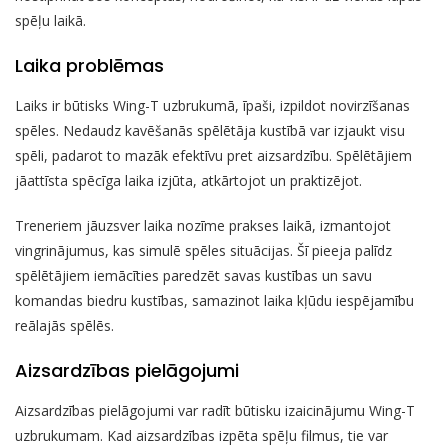
spēļu laikā.
Laika problēmas
Laiks ir būtisks Wing-T uzbrukumā, īpaši, izpildot novirzīšanas
spēles. Nedaudz kavēšanās spēlētāja kustībā var izjaukt visu
spēli, padarot to mazāk efektīvu pret aizsardzību. Spēlētājiem
jāattīsta spēcīga laika izjūta, atkārtojot un praktizējot.
Treneriem jāuzsver laika nozīme prakses laikā, izmantojot
vingrinājumus, kas simulē spēles situācijas. Šī pieeja palīdz
spēlētājiem iemācīties paredzēt savas kustības un savu
komandas biedru kustības, samazinot laika kļūdu iespējamību
reālajās spēlēs.
Aizsardzības pielāgojumi
Aizsardzības pielāgojumi var radīt būtisku izaicinājumu Wing-T
uzbrukumam. Kad aizsardzības izpēta spēļu filmus, tie var