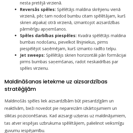
nesta pretējā virzienā.
Reversās spēles:
Spēlētājs maldina skrējienu vienā
virzienā, pēc tam nodod bumbu citam spēlētājam, kurš
skrien atpakaļ otrā virzienā, izmantojot aizsardzības
pārmērīgu apņemšanos.
Spēles darbības piespēles:
Kvadra spēlētājs maldina
bumbas nodošanu, pievelkot līnijniekus, pirms
piespēlējot saņēmējam, kurš izmanto radīto telpu.
Jet sweeps:
Spēlētājs skrien horizontāli pāri formācijai
pirms bumbas saņemšanas, radot neskaidrības par
spēles virzienu.
Maldināšanas ietekme uz aizsardzības
stratēģijām
Maldinošās spēles liek aizsardzībām būt piesardzīgām un
reaktīvām, bieži novedot pie nepareizām izkārtojumiem un
sliktas pozicionēšanas. Kad aizsargi uzķeras uz maldinājumiem,
tas atver iespējas uzbrukuma spēlētājiem, palielinot veiksmīgu
guvumu iespējamību.