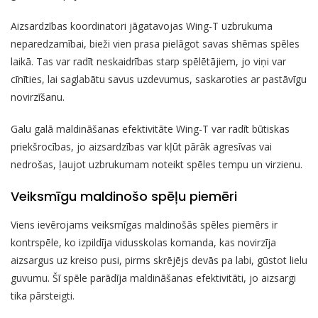
Aizsardzības koordinatori jāgatavojas Wing-T uzbrukuma
neparedzamībai, bieži vien prasa pielāgot savas shēmas spēles
laikā. Tas var radīt neskaidrības starp spēlētājiem, jo viņi var
cīnīties, lai saglabātu savus uzdevumus, saskaroties ar pastāvīgu
novirzīšanu.
Galu galā maldināšanas efektivitāte Wing-T var radīt būtiskas
priekšrocības, jo aizsardzības var kļūt pārāk agresīvas vai
nedrošas, ļaujot uzbrukumam noteikt spēles tempu un virzienu.
Veiksmīgu maldinošo spēļu piemēri
Viens ievērojams veiksmīgas maldinošās spēles piemērs ir
kontrspēle, ko izpildīja vidusskolas komanda, kas novirzīja
aizsargus uz kreiso pusi, pirms skrējējs devās pa labi, gūstot lielu
guvumu. Šī spēle parādīja maldināšanas efektivitāti, jo aizsargi
tika pārsteigti.