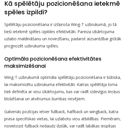
Kā spēlētāju pozicionēšana ietekmē
spēles izpildi?
Spēlētāju pozicionēšana ir izšķiroša Wing-T uzbrukumā, jo tā
tieši ietekmē spēles izpildes efektivitāti. Pareiza izkārtojuma
uzlabo maldināšanu un novirzīšanu, padarot aizsardzībai grūtāk
prognozēt uzbrukuma spēles.
Optimāla pozicionēšana efektivitātes
maksimizēšanai
Wing-T uzbrukumā optimāla spēlētāju pozicionēšana ir būtiska,
lai maksimizētu uzbrukuma efektivitāti. Katras spēlētāja loma
tiek definēta ar viņu izkārtojumu, kas var radīt izdevīgus leņķus
bloķēšanai un atvērumus bumbas nesējiem.
Galvenās pozīcijas ietver fullback, halfback un wingback, katra
prasa specifiskas vietas, lai uzlabotu viņu atbildības. Piemēram,
novietojot fullback nedaudz dziļāk, var radīt labākas iespējas