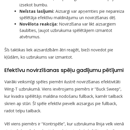
izsekot bumbu.
Neīstas lasījumi:
Aizsargi var apņemties pie nepareiza
spēlētāja efektīvu maldinājumu un novirzīšanas dēļ.
Novēlota reakcija:
Novirzīšana var likt aizsargiem
šaubīties, ļaujot uzbrukuma spēlētājiem izmantot
atvērumus.
Šīs taktikas liek aizsardzībām ātri reaģēt, bieži novedot pie
kļūdām, ko uzbrukums var izmantot.
Efektīvu novirzīšanas spēļu gadījumu pētījumi
Vairāki veiksmīgi spēles piemēri ilustrē novirzīšanas efektivitāti
Wing-T uzbrukumā. Viens ievērojams piemērs ir “Buck Sweep”,
kur kvadra spēlētājs maldina nodošanu fullback, kamēr tailback
skrien ap stūri. Šī spēle efektīvi pievelk aizsargus pie fullback,
radot telpu tailback.
Vēl viens piemērs ir “Kontrspēle”, kur uzbrukuma līnija velk vienā