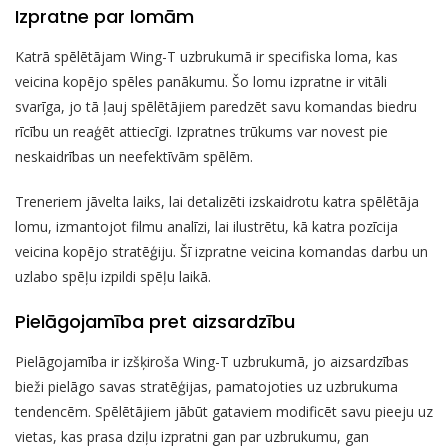
Izpratne par lomām
Katrā spēlētājam Wing-T uzbrukumā ir specifiska loma, kas
veicina kopējo spēles panākumu. Šo lomu izpratne ir vitāli
svarīga, jo tā ļauj spēlētājiem paredzēt savu komandas biedru
rīcību un reaģēt attiecīgi. Izpratnes trūkums var novest pie
neskaidrības un neefektīvām spēlēm.
Treneriem jāvelta laiks, lai detalizēti izskaidrotu katra spēlētāja
lomu, izmantojot filmu analīzi, lai ilustrētu, kā katra pozīcija
veicina kopējo stratēģiju. Šī izpratne veicina komandas darbu un
uzlabo spēļu izpildi spēļu laikā.
Pielāgojamība pret aizsardzību
Pielāgojamība ir izšķiroša Wing-T uzbrukumā, jo aizsardzības
bieži pielāgo savas stratēģijas, pamatojoties uz uzbrukuma
tendencēm. Spēlētājiem jābūt gataviem modificēt savu pieeju uz
vietas, kas prasa dziļu izpratni gan par uzbrukumu, gan