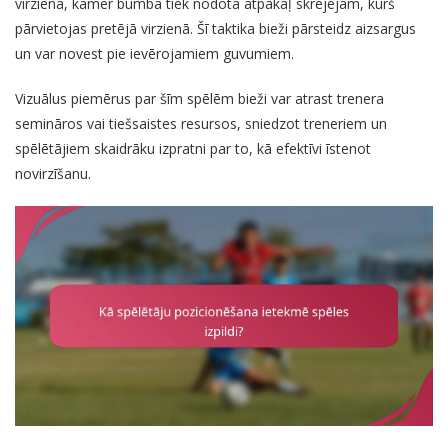
virzienā, kamēr bumba tiek nodota atpakaļ skrējējam, kurš
pārvietojas pretējā virzienā. Šī taktika bieži pārsteidz aizsargus
un var novest pie ievērojamiem guvumiem.
Vizuālus piemērus par šīm spēlēm bieži var atrast trenera
semināros vai tiešsaistes resursos, sniedzot treneriem un
spēlētājiem skaidrāku izpratni par to, kā efektīvi īstenot
novirzīšanu.