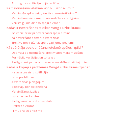
Aizmugures spēlētāju mijiedarbība
Kā maldināšana ietekmē Wing-T uzbrukumu?
Maldinošo spēļu veidi, kas tiek izmantoti Wing-T
Maldināšanas ietekme uz aizsardzības stratēģijām
Veiksmīgu maldinošo spēļu piemēri
Kādas ir novirzīšanas taktikas Wing-T uzbrukumā?
Galvenie principi novirzīšanai spēļu dizainā
Kā novirzīšana apmānī aizsardzības
Efektīvu novirzīšanas spēļu gadījumu pētījumi
Kā spēlētāju pozicionēšana ietekmē spēles izpildi?
Optimāla pozicionēšana efektivitātes maksimizēšanai
Formāciju variācijas un to sekas
Pielāgojumi, pamatojoties uz aizsardzības izkārtojumiem
Kādas ir kopējās problēmas Wing-T uzbrukuma izpildē?
Nesaskaņas starp spēlētājiem
Laika problēmas
Aizsardzības pielāgojumi
Spēlētāju kondicionēšana
Maldināšanas izpilde
Izpratne par lomām
Pielāgojamība pret aizsardzību
Prakses biežums
Filmu analīzes nozīme