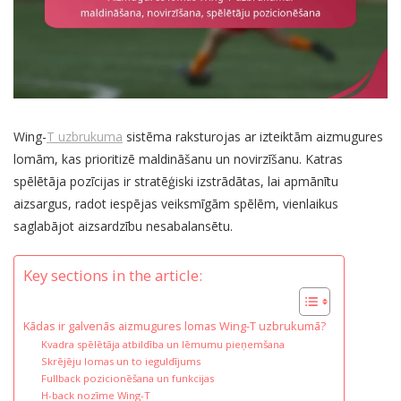
Wing-
T uzbrukuma
sistēma raksturojas ar izteiktām aizmugures
lomām, kas prioritizē maldināšanu un novirzīšanu. Katras
spēlētāja pozīcijas ir stratēģiski izstrādātas, lai apmānītu
aizsargus, radot iespējas veiksmīgām spēlēm, vienlaikus
saglabājot aizsardzību nesabalansētu.
Key sections in the article:
Kādas ir galvenās aizmugures lomas Wing-T uzbrukumā?
Kvadra spēlētāja atbildība un lēmumu pieņemšana
Skrējēju lomas un to ieguldījums
Fullback pozicionēšana un funkcijas
H-back nozīme Wing-T