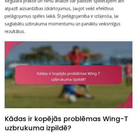
Regulāra prakse un filmu analīze var palīdzēt spēlētājiem ātri
atpazīt aizsardzības izkārtojumus, ļaujot veikt efektīvus
pielāgojumus spēles laikā. Šī pielāgojamība ir izšķiroša, lai
saglabātu uzbrukuma momentumu un panāktu veiksmīgus
rezultātus.
Kādas ir kopējās problēmas Wing-T
uzbrukuma izpildē?