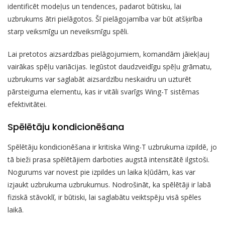
identificēt modeļus un tendences, padarot būtisku, lai
uzbrukums ātri pielāgotos. Šī pielāgojamība var būt atšķirība
starp veiksmīgu un neveiksmīgu spēli.
Lai pretotos aizsardzības pielāgojumiem, komandām jāiekļauj
vairākas spēļu variācijas. Iegūstot daudzveidīgu spēļu grāmatu,
uzbrukums var saglabāt aizsardzību neskaidru un uzturēt
pārsteiguma elementu, kas ir vitāli svarīgs Wing-T sistēmas
efektivitātei.
Spēlētāju kondicionēšana
Spēlētāju kondicionēšana ir kritiska Wing-T uzbrukuma izpildē, jo
tā bieži prasa spēlētājiem darboties augstā intensitātē ilgstoši.
Nogurums var novest pie izpildes un laika kļūdām, kas var
izjaukt uzbrukuma uzbrukumus. Nodrošināt, ka spēlētāji ir labā
fiziskā stāvoklī, ir būtiski, lai saglabātu veiktspēju visā spēles
laikā.