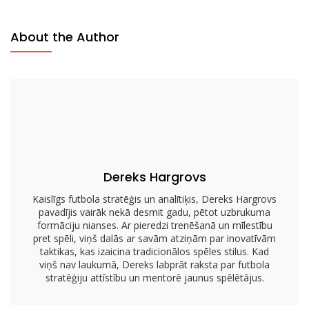
Lomas
Wing-
About the Author
T
Uzbrukumā:
Maldināšana,
Novirzīšana,
Spēlētāju
Pozicionēšana
Dereks Hargrovs
Kaislīgs futbola stratēģis un analītiķis, Dereks Hargrovs
pavadījis vairāk nekā desmit gadu, pētot uzbrukuma
formāciju nianses. Ar pieredzi trenēšanā un mīlestību
pret spēli, viņš dalās ar savām atziņām par inovatīvām
taktikas, kas izaicina tradicionālos spēles stilus. Kad
viņš nav laukumā, Dereks labprāt raksta par futbola
stratēģiju attīstību un mentorē jaunus spēlētājus.