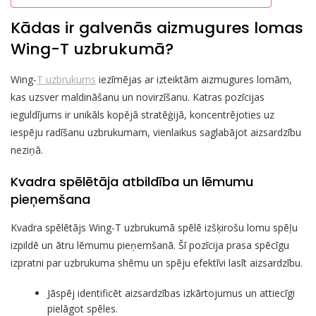
Kādas ir galvenās aizmugures lomas
Wing-T uzbrukumā?
Wing-
T uzbrukums
iezīmējas ar izteiktām aizmugures lomām,
kas uzsver maldināšanu un novirzīšanu. Katras pozīcijas
ieguldījums ir unikāls kopējā stratēģijā, koncentrējoties uz
iespēju radīšanu uzbrukumam, vienlaikus saglabājot aizsardzību
neziņā.
Kvadra spēlētāja atbildība un lēmumu
pieņemšana
Kvadra spēlētājs Wing-T uzbrukumā spēlē izšķirošu lomu spēļu
izpildē un ātru lēmumu pieņemšanā. Šī pozīcija prasa spēcīgu
izpratni par uzbrukuma shēmu un spēju efektīvi lasīt aizsardzību.
Jāspēj identificēt aizsardzības izkārtojumus un attiecīgi
pielāgot spēles.