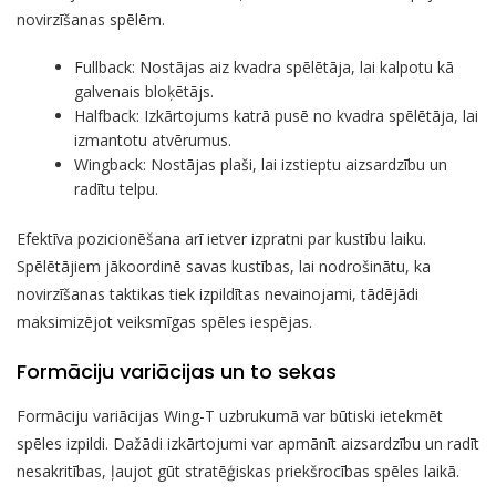
novirzīšanas spēlēm.
Fullback: Nostājas aiz kvadra spēlētāja, lai kalpotu kā
galvenais bloķētājs.
Halfback: Izkārtojums katrā pusē no kvadra spēlētāja, lai
izmantotu atvērumus.
Wingback: Nostājas plaši, lai izstieptu aizsardzību un
radītu telpu.
Efektīva pozicionēšana arī ietver izpratni par kustību laiku.
Spēlētājiem jākoordinē savas kustības, lai nodrošinātu, ka
novirzīšanas taktikas tiek izpildītas nevainojami, tādējādi
maksimizējot veiksmīgas spēles iespējas.
Formāciju variācijas un to sekas
Formāciju variācijas Wing-T uzbrukumā var būtiski ietekmēt
spēles izpildi. Dažādi izkārtojumi var apmānīt aizsardzību un radīt
nesakritības, ļaujot gūt stratēģiskas priekšrocības spēles laikā.