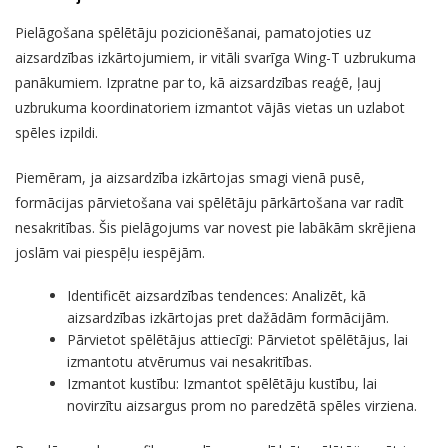
Pielāgošana spēlētāju pozicionēšanai, pamatojoties uz
aizsardzības izkārtojumiem, ir vitāli svarīga Wing-T uzbrukuma
panākumiem. Izpratne par to, kā aizsardzības reaģē, ļauj
uzbrukuma koordinatoriem izmantot vājās vietas un uzlabot
spēles izpildi.
Piemēram, ja aizsardzība izkārtojas smagi vienā pusē,
formācijas pārvietošana vai spēlētāju pārkārtošana var radīt
nesakritības. Šis pielāgojums var novest pie labākām skrējiena
joslām vai piespēļu iespējām.
Identificēt aizsardzības tendences: Analizēt, kā
aizsardzības izkārtojas pret dažādām formācijām.
Pārvietot spēlētājus attiecīgi: Pārvietot spēlētājus, lai
izmantotu atvērumus vai nesakritības.
Izmantot kustību: Izmantot spēlētāju kustību, lai
novirzītu aizsargus prom no paredzētā spēles virziena.