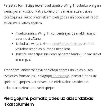
Parastas formācijas ietver tradicionālo Wing-T, dubulto wing un
variācijas ar kustību. Katrs izkārtojums maina aizsardzības
izkārtojumu, liekot pretiniekiem pielāgoties un potenciāli radot
atvērumus lielām spēlēm.
Tradicionālais Wing-T: Koncentrējas uz maldināšanu
caur novirzīšanu.
Dubultais wing: Uzlabo
bloķēšanas shēmas
un rada
vairākas iespējas bumbas nesējiem.
Kustību variācijas: Pievieno neparedzamību un var izolēt
aizsargus.
Treneriem jānovērtē savu spēlētāju stiprās un vājās puses,
izvēloties formācijas. Pielāgojo
t formācija
s, pamatojoties uz
spēlētāju spējām, var novest pie efektīvākas izpildes un
uzlabotas uzbrukuma veiktspējas.
Pielāgojumi, pamatojoties uz aizsardzības
izkārtojumiem