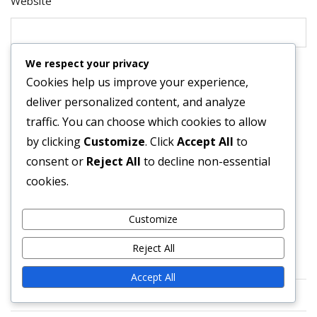
Website
We respect your privacy
Save my name, email, and website in this browser for
Cookies help us improve your experience,
the next time I comment.
deliver personalized content, and analyze
traffic. You can choose which cookies to allow
by clicking
Customize
. Click
Accept All
to
consent or
Reject All
to decline non-essential
cookies.
Customize
SAITES
Reject All
Sazinieties ar mums
Accept All
Kas mēs esam