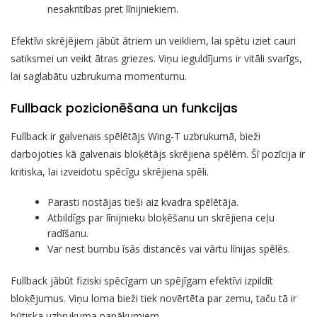
nesakritības pret līnijniekiem.
Efektīvi skrējējiem jābūt ātriem un veikliem, lai spētu iziet cauri
satiksmei un veikt ātras griezes. Viņu ieguldījums ir vitāli svarīgs,
lai saglabātu uzbrukuma momentumu.
Fullback pozicionēšana un funkcijas
Fullback ir galvenais spēlētājs Wing-T uzbrukumā, bieži
darbojoties kā galvenais bloķētājs skrējiena spēlēm. Šī pozīcija ir
kritiska, lai izveidotu spēcīgu skrējiena spēli.
Parasti nostājas tieši aiz kvadra spēlētāja.
Atbildīgs par līnijnieku bloķēšanu un skrējiena ceļu
radīšanu.
Var nest bumbu īsās distancēs vai vārtu līnijas spēlēs.
Fullback jābūt fiziski spēcīgam un spējīgam efektīvi izpildīt
bloķējumus. Viņu loma bieži tiek novērtēta par zemu, taču tā ir
būtiska uzbrukuma panākumiem.