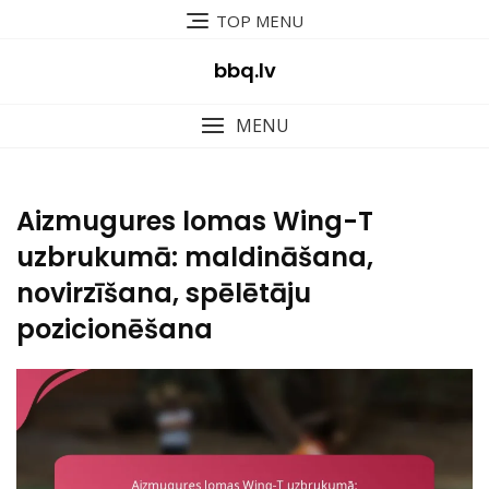
Skip
TOP MENU
to
content
bbq.lv
MENU
Aizmugures lomas Wing-T
uzbrukumā: maldināšana,
novirzīšana, spēlētāju
pozicionēšana