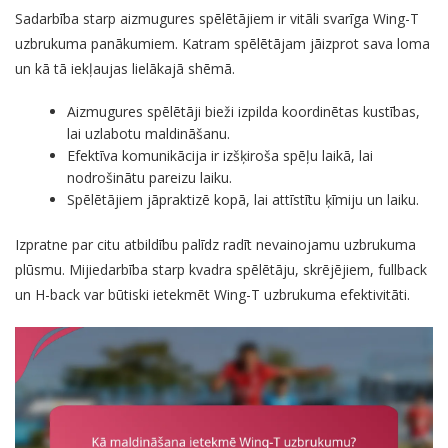
Sadarbība starp aizmugures spēlētājiem ir vitāli svarīga Wing-T
uzbrukuma panākumiem. Katram spēlētājam jāizprot sava loma
un kā tā iekļaujas lielākajā shēmā.
Aizmugures spēlētāji bieži izpilda koordinētas kustības,
lai uzlabotu maldināšanu.
Efektīva komunikācija ir izšķiroša spēļu laikā, lai
nodrošinātu pareizu laiku.
Spēlētājiem jāpraktizē kopā, lai attīstītu ķīmiju un laiku.
Izpratne par citu atbildību palīdz radīt nevainojamu uzbrukuma
plūsmu. Mijiedarbība starp kvadra spēlētāju, skrējējiem, fullback
un H-back var būtiski ietekmēt Wing-T uzbrukuma efektivitāti.