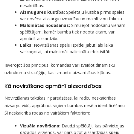
nesakritības.
Aizmugures kustība:
Spēlētāju kustība pirms spēles
var novērst aizsargu uzmanību un mainīt viņu fokusu.
Maldinātas nodošanas:
Simulējot nodošanu vienam
spēlētājam, kamēr bumba tiek nodota citam, var
apmānīt aizsardzību.
Laiks:
Novirzīšanas spēļu izpildei jābūt labi laika
saskaņotai, lai maksimāli palielinātu efektivitāti.
Ievērojot šos principus, komandas var izveidot dinamisku
uzbrukuma stratēģiju, kas izmanto aizsardzības kļūdas.
Kā novirzīšana apmānī aizsardzības
Novirzīšanas taktikas ir paredzētas, lai radītu neskaidrības
aizsargu vidū, apgrūtinot viņiem bumbas nesēja identificēšanu.
Šī neskaidrība rodas no vairākiem faktoriem:
Vizuāla novēršana:
Daudzi spēlētāji, kas pārvietojas
dažādos virzienos, var pārslogot aizsardzības spēju