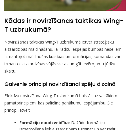
Kādas ir novirzīšanas taktikas Wing-
T uzbrukumā?
Novirzīšanas taktikas Wing-T uzbrukumā ietver stratēģisku
aizsardzības maldināšanu, lai radītu iespējas bumbas nesējiem.
Izmantojot maldinošas kustības un formācijas, komandas var
izmantot aizsardzības vājās vietas un gūt ievērojamu jūdžu
skaitu.
Galvenie principi novirzīšanai spēļu dizainā
Efektīva novirzīšana Wing-T uzbrukumā balstās uz vairākiem
pamatprincipiem, kas palielina panākumu iespējamību. Šie
principi ietver:
Formāciju daudzveidība:
Dažādu formāciju
izmantošana liek aizsardzībām uzminēt un var radīt