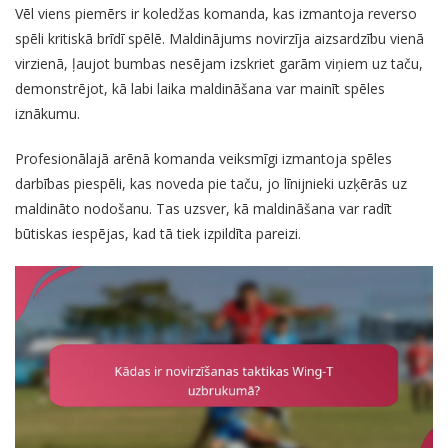
Vēl viens piemērs ir koledžas komanda, kas izmantoja reverso
spēli kritiskā brīdī spēlē. Maldinājums novirzīja aizsardzību vienā
virzienā, ļaujot bumbas nesējam izskriet garām viņiem uz taču,
demonstrējot, kā labi laika maldināšana var mainīt spēles
iznākumu.
Profesionālajā arēnā komanda veiksmīgi izmantoja spēles
darbības piespēli, kas noveda pie taču, jo līnijnieki uzķērās uz
maldināto nodošanu. Tas uzsver, kā maldināšana var radīt
būtiskas iespējas, kad tā tiek izpildīta pareizi.