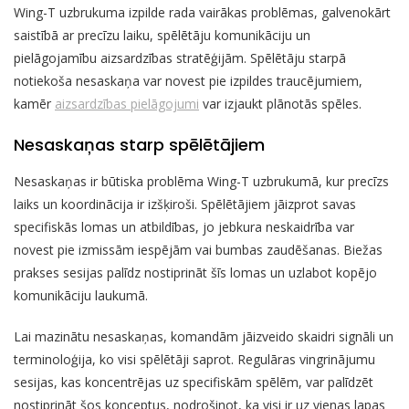
Wing-T uzbrukuma izpilde rada vairākas problēmas, galvenokārt
saistībā ar precīzu laiku, spēlētāju komunikāciju un
pielāgojamību aizsardzības stratēģijām. Spēlētāju starpā
notiekoša nesaskaņa var novest pie izpildes traucējumiem,
kamēr
aizsardzības pielāgojumi
var izjaukt plānotās spēles.
Nesaskaņas starp spēlētājiem
Nesaskaņas ir būtiska problēma Wing-T uzbrukumā, kur precīzs
laiks un koordinācija ir izšķiroši. Spēlētājiem jāizprot savas
specifiskās lomas un atbildības, jo jebkura neskaidrība var
novest pie izmissām iespējām vai bumbas zaudēšanas. Biežas
prakses sesijas palīdz nostiprināt šīs lomas un uzlabot kopējo
komunikāciju laukumā.
Lai mazinātu nesaskaņas, komandām jāizveido skaidri signāli un
terminoloģija, ko visi spēlētāji saprot. Regulāras vingrinājumu
sesijas, kas koncentrējas uz specifiskām spēlēm, var palīdzēt
nostiprināt šos konceptus, nodrošinot, ka visi ir uz vienas lapas