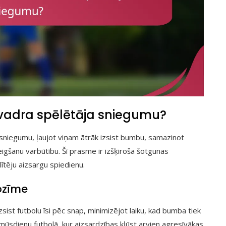
vadra spēlētāja sniegumu?
sniegumu, ļaujot viņam ātrāk izsist bumbu, samazinot
eigšanu varbūtību. Šī prasme ir izšķiroša šotgunas
lītēju aizsargu spiedienu.
ozīme
sist futbolu īsi pēc snap, minimizējot laiku, kad bumba tiek
 mūsdienu futbolā, kur aizsardzības kļūst arvien agresīvākas