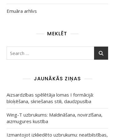
Emuāra arhīvs
MEKLĒT
Search
for:
JAUNĀKĀS ZIŅAS
Aizsardzības spēlētāja lomas I formācijā:
bloķēšana, skriešanas stili, daudzpusība
Wing-T uzbrukums: Maldināšana, novirzīšana,
aizmugures kustība
Izmantojot izkliedēto uzbrukumu: neatbilstības,