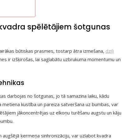
kvadra spēlētājiem šotgunas
airākas būtiskas prasmes, tostarp ātra izmešana,
dziļi
smes ir izšķirošas, lai saglabātu uzbrukuma momentumu un
ehnikas
 kas darbojas no šotgunas, jo tā samazina laiku, kādu
a metiena kustība un pareiza satveršana uz bumbas, var
ētājiem jākoncentrējas uz elkoņu turēšanu augstu un kāju
 bumbu.
n augšējā ķermeņa sinhronizāciju, var uzlabot kvadra