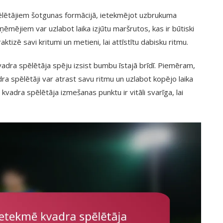
 spēlētājiem šotgunas formācijā, ietekmējot uzbrukuma
ņēmējiem var uzlabot laika izjūtu maršrutos, kas ir būtiski
zē savi kritumi un metieni, lai attīstītu dabisku ritmu.
vadra spēlētāja spēju izsist bumbu īstajā brīdī. Piemēram,
dra spēlētāji var atrast savu ritmu un uzlabot kopējo laika
kvadra spēlētāja izmešanas punktu ir vitāli svarīga, lai