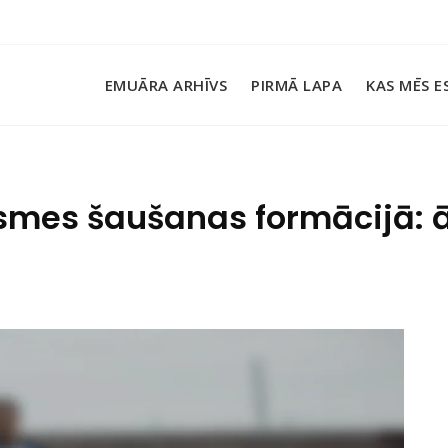
EMUĀRA ARHĪVS
PIRMĀ LAPA
KAS MĒS E
mes šaušanas formācijā: ātr