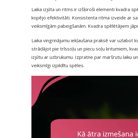
Laika izjūta un ritms ir izšķiroši elementi kvadra
kopējo efektivitāti. Konsistenta ritma izveide ar sa
veiksmīgām pabeigšanām. Kvadra spēlētājiem jāprakti
Laika vingrinājumu iekļaušana praksē var uzlabot k
strādājot pie trīssoļu un piecu soļu kritumiem, kva
izjūtu ar uzbrukumu. Izpratne par maršrutu laiku un 
veiksmīgi izpildītu spēles.