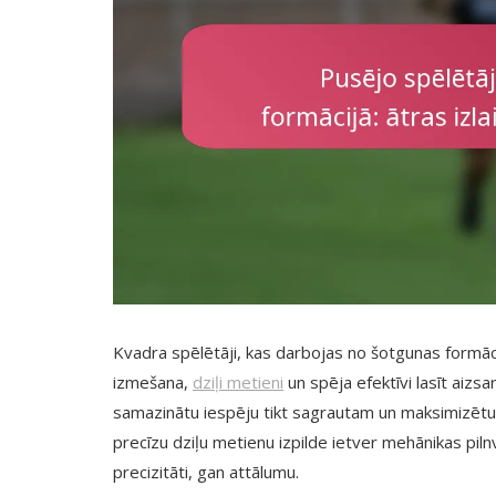
Kvadra spēlētāji, kas darbojas no šotgunas formāc
izmešana,
dziļi metieni
un spēja efektīvi lasīt aizsa
samazinātu iespēju tikt sagrautam un maksimizētu
precīzu dziļu metienu izpilde ietver mehānikas piln
precizitāti, gan attālumu.