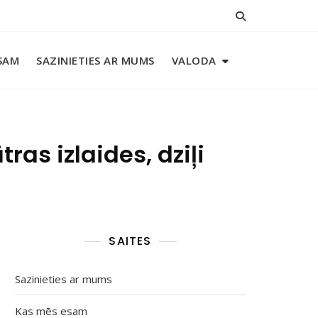
SAM
SAZINIETIES AR MUMS
VALODA
as izlaides, dziļi
SAITES
Sazinieties ar mums
Kas mēs esam