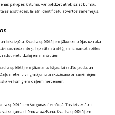
ienas pakāpes kritumu, var palīdzēt ātrāk izsist bumbu.
ālās apstrādes, lai ātri identificētu atvērtos saņēmējus,
jas
 un laika izjūtu. Kvadra spēlētājiem jākoncentrējas uz roku
tīvi sasniedz mērķi. Izplatīta stratēģija ir izmantot spēles
jai, radot vietu dziļajiem maršrutiem.
vadra spēlētājiem jāizmanto kājas, lai radītu jaudu, un
ti. Dziļu metienu vingrinājumu praktizēšana ar saņēmējiem
 būtiska veiksmīgiem dziļiem metieniem.
vadra spēlētājiem šotgunas formācijā. Tas ietver ātru
itzu vai seguma shēmu atpazīšanu. Kvadra spēlētājiem