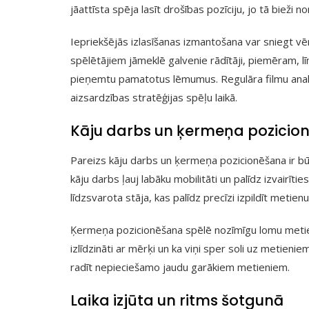
jāattīsta spēja lasīt drošības pozīciju, jo tā bieži
Iepriekšējās izlasīšanas izmantošana var sniegt v
spēlētājiem jāmeklē galvenie rādītāji, piemēram, līn
pieņemtu pamatotus lēmumus. Regulāra filmu analī
aizsardzības stratēģijas spēļu laikā.
Kāju darbs un ķermeņa pozici
Pareizs kāju darbs un ķermeņa pozicionēšana ir būt
kāju darbs ļauj labāku mobilitāti un palīdz izvairīt
līdzsvarota stāja, kas palīdz precīzi izpildīt metienu
Ķermeņa pozicionēšana spēlē nozīmīgu lomu metien
izlīdzināti ar mērķi un ka viņi sper soli uz metieniem.
radīt nepieciešamo jaudu garākiem metieniem.
Laika izjūta un ritms šotgunā