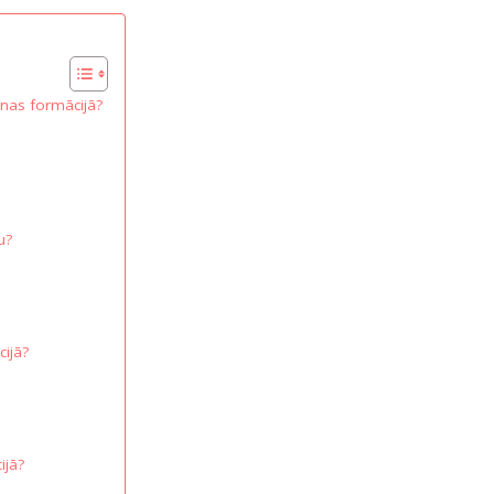
nas formācijā?
u?
ijā?
ijā?