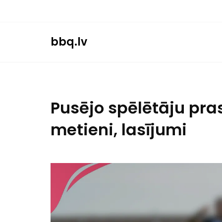
Skip
to
content
bbq.lv
Pusējo spēlētāju pras
metieni, lasījumi