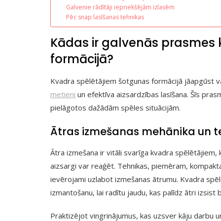
Galvenie rādītāji iepriekšējām izlasēm
Pēc snap lasīšanas tehnikas
Kādas ir galvenās prasmes 
formācijā?
Kvadra spēlētājiem šotgunas formācijā jāapgūst v
metieni
un efektīva aizsardzības lasīšana. Šīs pra
pielāgotos dažādām spēles situācijām.
Ātras izmešanas mehānika un t
Ātra izmešana ir vitāli svarīga kvadra spēlētājiem,
aizsargi var reaģēt. Tehnikas, piemēram, kompakt
ievērojami uzlabot izmešanas ātrumu. Kvadra spēl
izmantošanu, lai radītu jaudu, kas palīdz ātri izsist
Praktizējot vingrinājumus, kas uzsver kāju darbu u