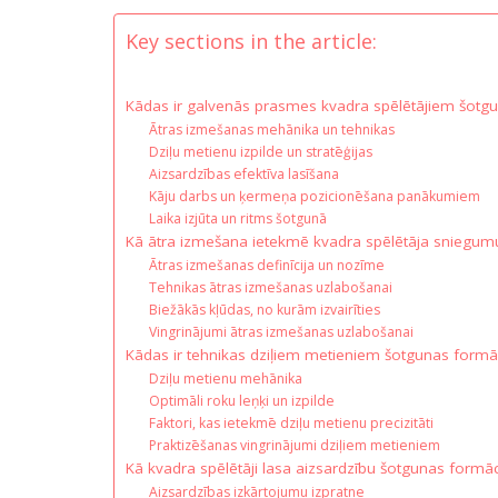
Key sections in the article:
Kādas ir galvenās prasmes kvadra spēlētājiem šotgu
Ātras izmešanas mehānika un tehnikas
Dziļu metienu izpilde un stratēģijas
Aizsardzības efektīva lasīšana
Kāju darbs un ķermeņa pozicionēšana panākumiem
Laika izjūta un ritms šotgunā
Kā ātra izmešana ietekmē kvadra spēlētāja sniegum
Ātras izmešanas definīcija un nozīme
Tehnikas ātras izmešanas uzlabošanai
Biežākās kļūdas, no kurām izvairīties
Vingrinājumi ātras izmešanas uzlabošanai
Kādas ir tehnikas dziļiem metieniem šotgunas formāc
Dziļu metienu mehānika
Optimāli roku leņķi un izpilde
Faktori, kas ietekmē dziļu metienu precizitāti
Praktizēšanas vingrinājumi dziļiem metieniem
Kā kvadra spēlētāji lasa aizsardzību šotgunas formāc
Aizsardzības izkārtojumu izpratne