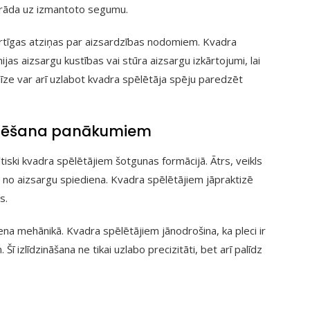
 norāda uz izmantoto segumu.
ērtīgas atziņas par aizsardzības nodomiem. Kvadra
ijas aizsargu kustības vai stūra aizsargu izkārtojumi, lai
ze var arī uzlabot kvadra spēlētāja spēju paredzēt
onēšana panākumiem
iski kvadra spēlētājiem šotgunas formācijā. Ātrs, veikls
ies no aizsargu spiediena. Kvadra spēlētājiem jāpraktizē
s.
a mehānikā. Kvadra spēlētājiem jānodrošina, ka pleci ir
 Šī izlīdzināšana ne tikai uzlabo precizitāti, bet arī palīdz