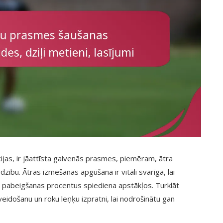
ijas, ir jāattīsta galvenās prasmes, piemēram, ātra
rdzību. Ātras izmešanas apgūšana ir vitāli svarīga, lai
 pabeigšanas procentus spiediena apstākļos. Turklāt
veidošanu un roku leņķu izpratni, lai nodrošinātu gan