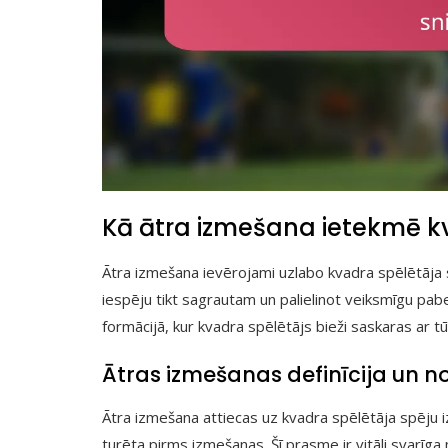
Kā ātra izmešana ietekmē k
Ātra izmešana ievērojami uzlabo kvadra spēlētāja 
iespēju tikt sagrautam un palielinot veiksmīgu pab
formācijā, kur kvadra spēlētājs bieži saskaras ar tū
Ātras izmešanas definīcija un n
Ātra izmešana attiecas uz kvadra spēlētāja spēju iz
turēta pirms izmešanas. Šī prasme ir vitāli svarīga