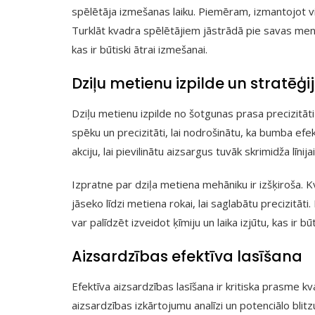
spēlētāja izmešanas laiku. Piemēram, izmantojot v
Turklāt kvadra spēlētājiem jāstrādā pie savas ment
kas ir būtiski ātrai izmešanai.
Dziļu metienu izpilde un stratēģi
Dziļu metienu izpilde no šotgunas prasa precizitāti
spēku un precizitāti, lai nodrošinātu, ka bumba efek
akciju, lai pievilinātu aizsargus tuvāk skrimidža līni
Izpratne par dziļa metiena mehāniku ir izšķiroša. K
jāseko līdzi metiena rokai, lai saglabātu precizitā
var palīdzēt izveidot ķīmiju un laika izjūtu, kas ir
Aizsardzības efektīva lasīšana
Efektīva aizsardzības lasīšana ir kritiska prasme k
aizsardzības izkārtojumu analīzi un potenciālo bl