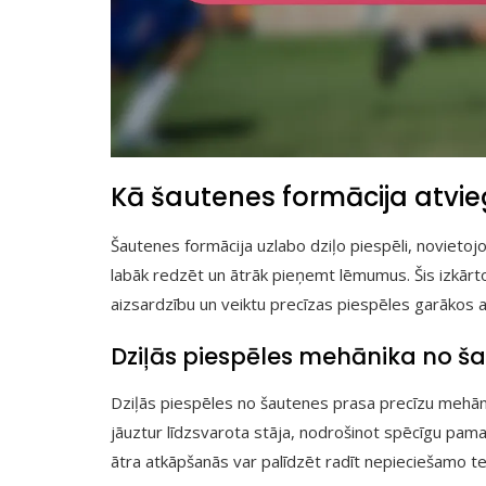
Kā šautenes formācija atvieg
Šautenes formācija uzlabo dziļo piespēli, novietojo
labāk redzēt un ātrāk pieņemt lēmumus. Šis izkārtoj
aizsardzību un veiktu precīzas piespēles garākos 
Dziļās piespēles mehānika no š
Dziļās piespēles no šautenes prasa precīzu mehāniku
jāuztur līdzsvarota stāja, nodrošinot spēcīgu pamat
ātra atkāpšanās var palīdzēt radīt nepieciešamo tel