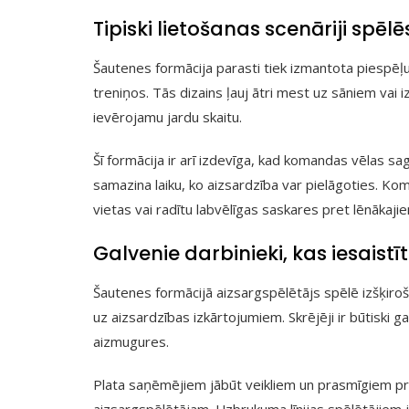
Tipiski lietošanas scenāriji spēlē
Šautenes formācija parasti tiek izmantota piespēļu
treniņos. Tās dizains ļauj ātri mest uz sāniem vai i
ievērojamu jardu skaitu.
Šī formācija ir arī izdevīga, kad komandas vēlas sag
samazina laiku, ko aizsardzība var pielāgoties. Ko
vietas vai radītu labvēlīgas saskares pret lēnākaji
Galvenie darbinieki, kas iesaistī
Šautenes formācijā aizsargspēlētājs spēlē izšķir
uz aizsardzības izkārtojumiem. Skrējēji ir būtiski 
aizmugures.
Plata saņēmējiem jābūt veikliem un prasmīgiem precī
aizsargspēlētājam. Uzbrukuma līnijas spēlētājiem 