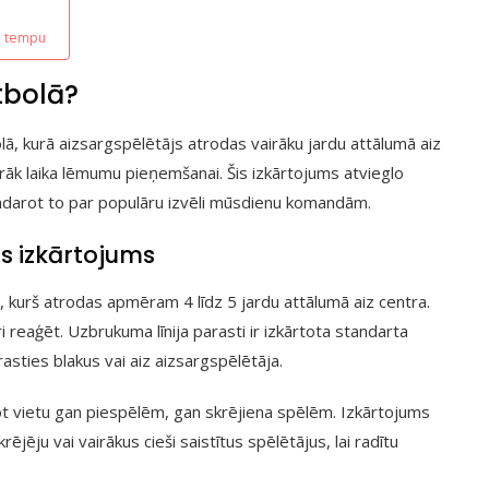
o tempu
tbolā?
ā, kurā aizsargspēlētājs atrodas vairāku jardu attālumā aiz
irāk laika lēmumu pieņemšanai. Šis izkārtojums atvieglo
padarot to par populāru izvēli mūsdienu komandām.
as izkārtojums
, kurš atrodas apmēram 4 līdz 5 jardu attālumā aiz centra.
i reaģēt. Uzbrukuma līnija parasti ir izkārtota standarta
rasties blakus vai aiz aizsargspēlētāja.
radot vietu gan piespēlēm, gan skrējiena spēlēm. Izkārtojums
jēju vai vairākus cieši saistītus spēlētājus, lai radītu