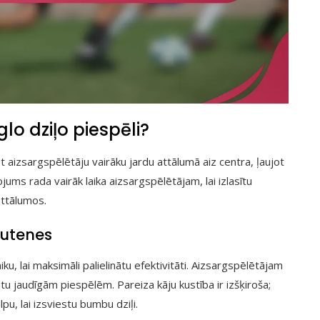
lo dziļo piespēli?
t aizsargspēlētāju vairāku jardu attālumā aiz centra, ļaujot
ums rada vairāk laika aizsargspēlētājam, lai izlasītu
attālumos.
autenes
, lai maksimāli palielinātu efektivitāti. Aizsargspēlētājam
u jaudīgām piespēlēm. Pareiza kāju kustība ir izšķiroša;
pu, lai izsviestu bumbu dziļi.