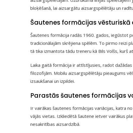
bloķēšanā, lai aizsargātu aizsargspēlētāju un radīt
Šautenes formācijas vēsturiskā 
Šautenes formācija radās 1960. gados, iegūstot po
tradicionālajām skrējiena spēlēm. To pirmo reizi 
tā tika izmantota tādu treneru kā Bils Volšs, kurš a
Laika gaitā formācija ir attīstījusies, radot dažād
filozofijām. Mobilu aizsargspēlētāju pieaugums vēl 
izsaukšanai un izpildei.
Parastās šautenes formācijas va
Ir vairākas šautenes formācijas variācijas, katra no
vājās vietas. Izkliedētā šautene ietver vairākus pla
nesakritības aizsardzībā.