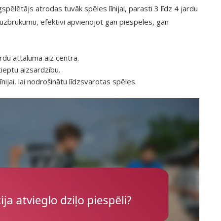
gspēlētājs atrodas tuvāk spēles līnijai, parasti 3 līdz 4 jardu
t uzbrukumu, efektīvi apvienojot gan piespēles, gan
rdu attālumā aiz centra.
tieptu aizsardzību.
nijai, lai nodrošinātu līdzsvarotas spēles.