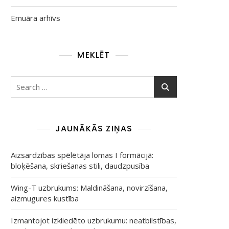
Emuāra arhīvs
MEKLĒT
Search
for:
JAUNĀKĀS ZIŅAS
Aizsardzības spēlētāja lomas I formācijā:
bloķēšana, skriešanas stili, daudzpusība
Wing-T uzbrukums: Maldināšana, novirzīšana,
aizmugures kustība
Izmantojot izkliedēto uzbrukumu: neatbilstības,