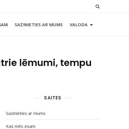
SAM
SAZINIETIES AR MUMS
VALODA
 ātrie lēmumi, tempu
SAITES
Sazinieties ar mums
Kas mēs esam