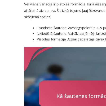
Vēl viena variācija ir pistoles formācija, kurā aizsar
attālumā aiz centra. Šis izkārtojums ļauj līdzsvaro
skrējiena spēles.
Standarta šautene: Aizsargspēlētājs 4-5 ja
Izkliedētā šautene: Vairāki saņēmēji, lai izs
Pistoles formācija: Aizsargspēlētājs tuvāk lī