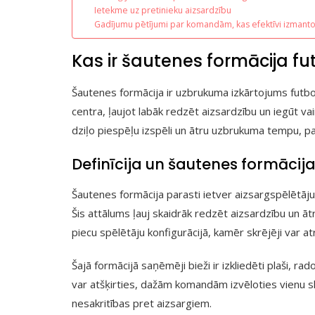
Ietekme uz pretinieku aizsardzību
Gadījumu pētījumi par komandām, kas efektīvi izmant
Kas ir šautenes formācija fu
Šautenes formācija ir uzbrukuma izkārtojums futbol
centra, ļaujot labāk redzēt aizsardzību un iegūt va
dziļo piespēļu izspēli un ātru uzbrukuma tempu, 
Definīcija un šautenes formācij
Šautenes formācija parasti ietver aizsargspēlētāju
Šis attālums ļauj skaidrāk redzēt aizsardzību un ātr
piecu spēlētāju konfigurācijā, kamēr skrējēji var at
Šajā formācijā saņēmēji bieži ir izkliedēti plaši, 
var atšķirties, dažām komandām izvēloties vienu skrē
nesakritības pret aizsargiem.