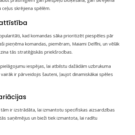
u ceļus skrējiena spēlēm.
attīstība
pularitāti, kad komandas sāka prioritizēt piespēles pār
plaši pieņēma komandas, piemēram, Maiami Delfīni, un vēlāk
tzina tās stratēģiskās priekšrocības.
as pielāgojumu iespējas, lai atbilstu dažādām uzbrukuma
vairāk ir pārveidojis šauteni, ļaujot dinamiskākai spēles
riācijas
 tām ir izstrādāta, lai izmantotu specifiskas aizsardzības
tās saņēmējus un bieži tiek izmantota, lai radītu