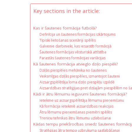
Key sections in the article:
Kas ir šautenes formācija futbolā?
Definīcija un šautenes formācijas izkārtojums
Tipiski lietošanas scenāriji spēlēs
Galvenie darbinieki, kas iesaistīti formācijā
Šautenes formācijas vēsturiskā attīstība
Parastās šautenes formācijas variācijas
Kā šautenes formācija atvieglo dziļo piespēli?
Dziļās piespēles mehānika no šautenes
Veiksmīgas dziļās piespēles, izmantojot šauteni
Aizsargspēlētāja loma dziļo piespēļu izpildē
Aizsardzības stratēģijas pret dziļajām piespēlēm no š
Kādi ir ātru lēmumu ieguvumi šautenes formācijā?
Ietekme uz aizsargspēlētāja lēmumu pieņemšanu
Kā formācija ietekmē aizsardzības reakcijas
Ātru lēmumu pieņemšanas piemēri spēlēs
Treniņu tehnikas ātru lēmumu uzlabošanai
Kādas tempu priekšrocības sniedz šautenes formācij
Stratēģijas ātra tempa uzbrukuma saglabāšanai