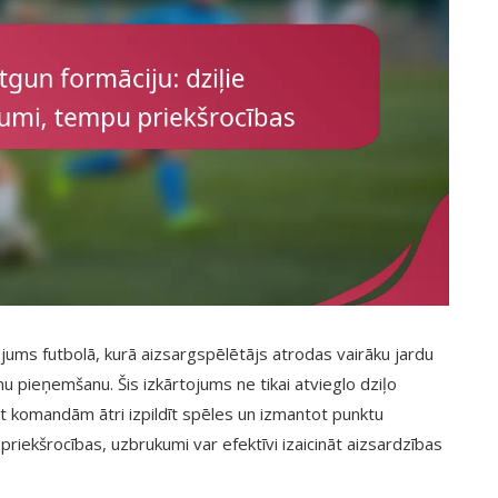
jums futbolā, kurā aizsargspēlētājs atrodas vairāku jardu
 pieņemšanu. Šis izkārtojums ne tikai atvieglo dziļo
jot komandām ātri izpildīt spēles un izmantot punktu
riekšrocības, uzbrukumi var efektīvi izaicināt aizsardzības