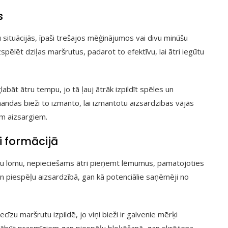
s
 situācijās, īpaši trešajos mēģinājumos vai divu minūšu
zspēlēt dziļas maršrutus, padarot to efektīvu, lai ātri iegūtu
labāt ātru tempu, jo tā ļauj ātrāk izpildīt spēles un
mandas bieži to izmanto, lai izmantotu aizsardzības vājās
em aizsargiem.
ti formācijā
ošu lomu, nepieciešams ātri pieņemt lēmumus, pamatojoties
gan piespēļu aizsardzībā, gan kā potenciālie saņēmēji no
zu maršrutu izpildē, jo viņi bieži ir galvenie mērķi
jābūt prasmīgiem gan piespēļu bloķēšanā, gan skrējiena