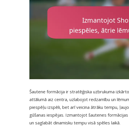
Šautene formācija ir stratēģiska uzbrukuma izkārto
attālumā aiz centra, uzlabojot redzamību un lēmumu
piespēļu izspēli, bet arī veicina ātrāku tempu, ļau
gūšanas iespējas. Izmantojot šautenes formācijas p
un saglabāt dinamisku tempu visā spēles laikā.