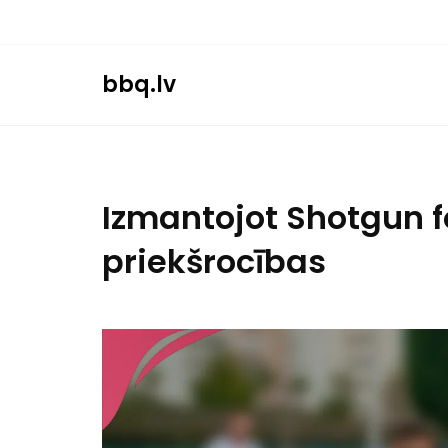
Skip
to
content
bbq.lv
Izmantojot Shotgun f
priekšrocības