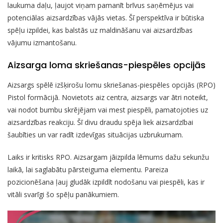
laukuma daļu, ļaujot viņam pamanīt brīvus saņēmējus vai
potenciālas aizsardzības vājās vietas. Šī perspektīva ir būtiska
spēļu izpildei, kas balstās uz maldināšanu vai aizsardzības
vājumu izmantošanu.
Aizsarga loma skriešanas-piespēles opcijās
Aizsargs spēlē izšķirošu lomu skriešanas-piespēles opcijās (RPO)
Pistol formācijā. Novietots aiz centra, aizsargs var ātri noteikt,
vai nodot bumbu skrējējam vai mest piespēli, pamatojoties uz
aizsardzības reakciju. Šī divu draudu spēja liek aizsardzībai
šaubīties un var radīt izdevīgas situācijas uzbrukumam.
Laiks ir kritisks RPO. Aizsargam jāizpilda lēmums dažu sekunžu
laikā, lai saglabātu pārsteiguma elementu. Pareiza
pozicionēšana ļauj gludāk izpildīt nodošanu vai piespēli, kas ir
vitāli svarīgi šo spēļu panākumiem.