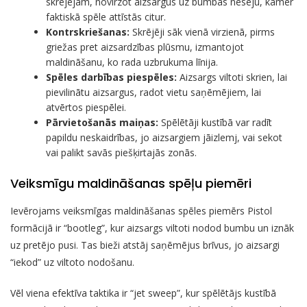
skrējējam, novirzot aizsargus uz bumbas nesēju, kamēr
faktiskā spēle attīstās citur.
Kontrskriešanas:
Skrējēji sāk vienā virzienā, pirms
griežas pret aizsardzības plūsmu, izmantojot
maldināšanu, ko rada uzbrukuma līnija.
Spēles darbības piespēles:
Aizsargs viltoti skrien, lai
pievilinātu aizsargus, radot vietu saņēmējiem, lai
atvērtos piespēlei.
Pārvietošanās maiņas:
Spēlētāji kustībā var radīt
papildu neskaidrības, jo aizsargiem jāizlemj, vai sekot
vai palikt savās piešķirtajās zonās.
Veiksmīgu maldināšanas spēļu piemēri
Ievērojams veiksmīgas maldināšanas spēles piemērs Pistol
formācijā ir “bootleg”, kur aizsargs viltoti nodod bumbu un iznāk
uz pretējo pusi. Tas bieži atstāj saņēmējus brīvus, jo aizsargi
“iekod” uz viltoto nodošanu.
Vēl viena efektīva taktika ir “jet sweep”, kur spēlētājs kustībā