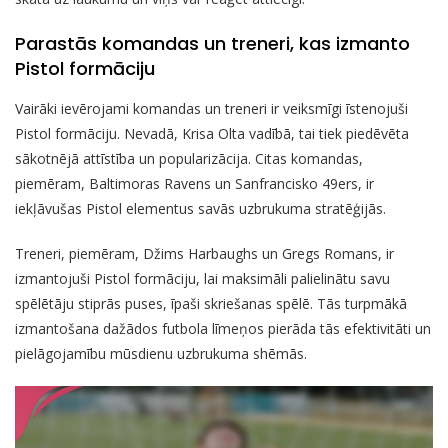
Parastās komandas un treneri, kas izmanto
Pistol formāciju
Vairāki ievērojami komandas un treneri ir veiksmīgi īstenojuši
Pistol formāciju. Nevadā, Krisa Olta vadībā, tai tiek piedēvēta
sākotnējā attīstība un popularizācija. Citas komandas,
piemēram, Baltimoras Ravens un Sanfrancisko 49ers, ir
iekļāvušas Pistol elementus savās uzbrukuma stratēģijās.
Treneri, piemēram, Džims Harbaughs un Gregs Romans, ir
izmantojuši Pistol formāciju, lai maksimāli palielinātu savu
spēlētāju stiprās puses, īpaši skriešanas spēlē. Tās turpmākā
izmantošana dažādos futbola līmeņos pierāda tās efektivitāti un
pielāgojamību mūsdienu uzbrukuma shēmās.