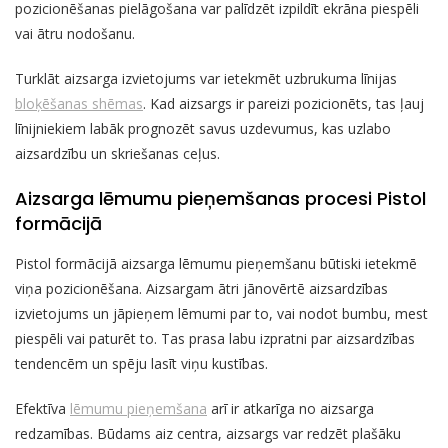
pozicionēšanas pielāgošana var palīdzēt izpildīt ekrāna piespēli
vai ātru nodošanu.
Turklāt aizsarga izvietojums var ietekmēt uzbrukuma līnijas
bloķēšanas shēmas
. Kad aizsargs ir pareizi pozicionēts, tas ļauj
līnijniekiem labāk prognozēt savus uzdevumus, kas uzlabo
aizsardzību un skriešanas ceļus.
Aizsarga lēmumu pieņemšanas procesi Pistol
formācijā
Pistol formācijā aizsarga lēmumu pieņemšanu būtiski ietekmē
viņa pozicionēšana. Aizsargam ātri jānovērtē aizsardzības
izvietojums un jāpieņem lēmumi par to, vai nodot bumbu, mest
piespēli vai paturēt to. Tas prasa labu izpratni par aizsardzības
tendencēm un spēju lasīt viņu kustības.
Efektīva
lēmumu pieņemšana
arī ir atkarīga no aizsarga
redzamības. Būdams aiz centra, aizsargs var redzēt plašāku