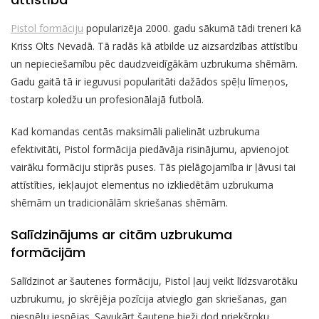
Pistol formāciju
popularizēja 2000. gadu sākumā tādi treneri kā
Kriss Olts Nevadā. Tā radās kā atbilde uz aizsardzības attīstību
un nepieciešamību pēc daudzveidīgākām uzbrukuma shēmām.
Gadu gaitā tā ir ieguvusi popularitāti dažādos spēļu līmeņos,
tostarp koledžu un profesionālajā futbolā.
Kad komandas centās maksimāli palielināt uzbrukuma
efektivitāti, Pistol formācija piedāvāja risinājumu, apvienojot
vairāku formāciju stiprās puses. Tās pielāgojamība ir ļāvusi tai
attīstīties, iekļaujot elementus no izkliedētām uzbrukuma
shēmām un tradicionālām skriešanas shēmām.
Salīdzinājums ar citām uzbrukuma
formācijām
Salīdzinot ar šautenes formāciju, Pistol ļauj veikt līdzsvarotāku
uzbrukumu, jo skrējēja pozīcija atvieglo gan skriešanas, gan
piespēļu iespējas. Savukārt šautene bieži dod priekšroku