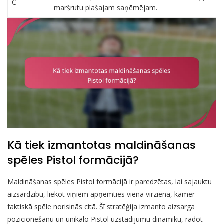
C
maršrutu plašajam saņēmējam.
Kā tiek izmantotas maldināšanas
spēles Pistol formācijā?
Maldināšanas spēles Pistol formācijā ir paredzētas, lai sajauktu
aizsardzību, liekot viņiem apņemties vienā virzienā, kamēr
faktiskā spēle norisinās citā. Šī stratēģija izmanto aizsarga
pozicionēšanu un unikālo Pistol uzstādījumu dinamiku, radot