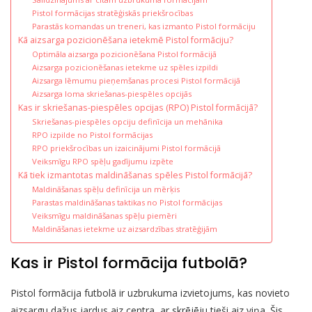
Pistol formācijas stratēģiskās priekšrocības
Parastās komandas un treneri, kas izmanto Pistol formāciju
Kā aizsarga pozicionēšana ietekmē Pistol formāciju?
Optimāla aizsarga pozicionēšana Pistol formācijā
Aizsarga pozicionēšanas ietekme uz spēles izpildi
Aizsarga lēmumu pieņemšanas procesi Pistol formācijā
Aizsarga loma skriešanas-piespēles opcijās
Kas ir skriešanas-piespēles opcijas (RPO) Pistol formācijā?
Skriešanas-piespēles opciju definīcija un mehānika
RPO izpilde no Pistol formācijas
RPO priekšrocības un izaicinājumi Pistol formācijā
Veiksmīgu RPO spēļu gadījumu izpēte
Kā tiek izmantotas maldināšanas spēles Pistol formācijā?
Maldināšanas spēļu definīcija un mērķis
Parastas maldināšanas taktikas no Pistol formācijas
Veiksmīgu maldināšanas spēļu piemēri
Maldināšanas ietekme uz aizsardzības stratēģijām
Kas ir Pistol formācija futbolā?
Pistol formācija futbolā ir uzbrukuma izvietojums, kas novieto
aizsargu dažus jardus aiz centra, ar skrējēju tieši aiz viņa. Šis