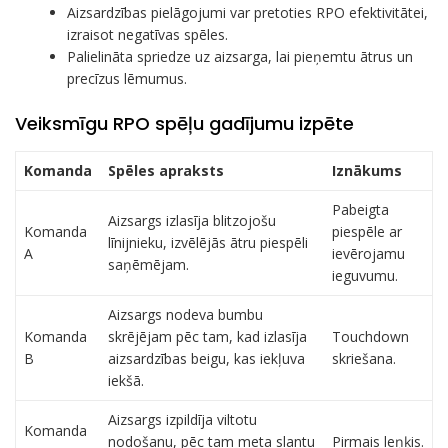
Aizsardzības pielāgojumi var pretoties RPO efektivitātei,
izraisot negatīvas spēles.
Palielināta spriedze uz aizsarga, lai pieņemtu ātrus un
precīzus lēmumus.
Veiksmīgu RPO spēļu gadījumu izpēte
Komanda
Spēles apraksts
Iznākums
Pabeigta
Aizsargs izlasīja blitzojošu
Komanda
piespēle ar
līnijnieku, izvēlējās ātru piespēli
A
ievērojamu
saņēmējam.
ieguvumu.
Aizsargs nodeva bumbu
Komanda
skrējējam pēc tam, kad izlasīja
Touchdown
B
aizsardzības beigu, kas iekļuva
skriešana.
iekšā.
Aizsargs izpildīja viltotu
Komanda
nodošanu, pēc tam meta slantu
Pirmais leņķis.