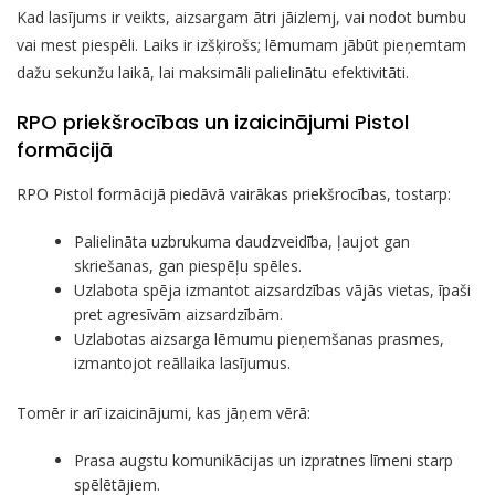
Kad lasījums ir veikts, aizsargam ātri jāizlemj, vai nodot bumbu
vai mest piespēli. Laiks ir izšķirošs; lēmumam jābūt pieņemtam
dažu sekunžu laikā, lai maksimāli palielinātu efektivitāti.
RPO priekšrocības un izaicinājumi Pistol
formācijā
RPO Pistol formācijā piedāvā vairākas priekšrocības, tostarp:
Palielināta uzbrukuma daudzveidība, ļaujot gan
skriešanas, gan piespēļu spēles.
Uzlabota spēja izmantot aizsardzības vājās vietas, īpaši
pret agresīvām aizsardzībām.
Uzlabotas aizsarga lēmumu pieņemšanas prasmes,
izmantojot reāllaika lasījumus.
Tomēr ir arī izaicinājumi, kas jāņem vērā:
Prasa augstu komunikācijas un izpratnes līmeni starp
spēlētājiem.