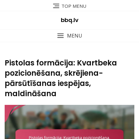
Skip
TOP MENU
to
content
bbq.lv
MENU
Pistolas formācija: Kvartbeka
pozicionēšana, skrējiena-
pārsūtīšanas iespējas,
maldināšana