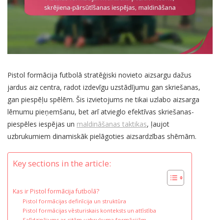
Pistol formācija futbolā stratēģiski novieto aizsargu dažus
jardus aiz centra, radot izdevīgu uzstādījumu gan skriešanas,
gan piespēļu spēlēm. Šis izvietojums ne tikai uzlabo aizsarga
lēmumu pieņemšanu, bet arī atvieglo efektīvas skriešanas-
piespēles iespējas un
maldināšanas taktikas
, ļaujot
uzbrukumiem dinamiskāk pielāgoties aizsardzības shēmām.
Key sections in the article:
Kas ir Pistol formācija futbolā?
Pistol formācijas definīcija un struktūra
Pistol formācijas vēsturiskais konteksts un attīstība
Salīdzinājums ar citām uzbrukuma formācijām