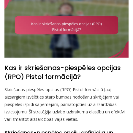
Kas ir skriešanas-piespēles opcijas
(RPO) Pistol formācijā?
Skriešanas-piespēles opcijas (RPO) Pistol formācijā ļauj
aizsargiem izvēlēties starp bumbas nodošanu skrējējam vai
piespēles izpildi saņēmējam, pamatojoties uz aizsardzības
izvietojumu. Šī stratēģija uzlabo uzbrukuma elastību un efektīvi
var izmantot aizsardzības vājās vietas.
Skriešanas-piespēles opciju definīcija un