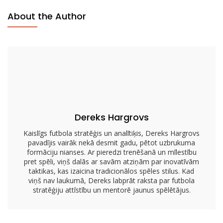
Kvartbeka
About the Author
Pozicionēšana,
Skrējiena-
Pārsūtīšanas
Iespējas,
Maldināšana
Dereks Hargrovs
Kaislīgs futbola stratēģis un analītiķis, Dereks Hargrovs
pavadījis vairāk nekā desmit gadu, pētot uzbrukuma
formāciju nianses. Ar pieredzi trenēšanā un mīlestību
pret spēli, viņš dalās ar savām atziņām par inovatīvām
taktikas, kas izaicina tradicionālos spēles stilus. Kad
viņš nav laukumā, Dereks labprāt raksta par futbola
stratēģiju attīstību un mentorē jaunus spēlētājus.