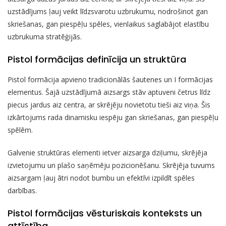
uzstādījums ļauj veikt līdzsvarotu uzbrukumu, nodrošinot gan
skriešanas, gan piespēļu spēles, vienlaikus saglabājot elastību
uzbrukuma stratēģijās.
Pistol formācijas definīcija un struktūra
Pistol formācija apvieno tradicionālās šautenes un I formācijas
elementus. Šajā uzstādījumā aizsargs stāv aptuveni četrus līdz
piecus jardus aiz centra, ar skrējēju novietotu tieši aiz viņa. Šis
izkārtojums rada dinamisku iespēju gan skriešanas, gan piespēļu
spēlēm.
Galvenie struktūras elementi ietver aizsarga dziļumu, skrējēja
izvietojumu un plašo saņēmēju pozicionēšanu. Skrējēja tuvums
aizsargam ļauj ātri nodot bumbu un efektīvi izpildīt spēles
darbības.
Pistol formācijas vēsturiskais konteksts un
attīstība