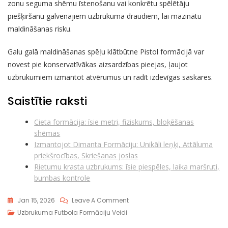
zonu seguma shēmu īstenošanu vai konkrētu spēlētāju
piešķiršanu galvenajiem uzbrukuma draudiem, lai mazinātu
maldināšanas risku.
Galu galā maldināšanas spēļu klātbūtne Pistol formācijā var
novest pie konservatīvākas aizsardzības pieejas, ļaujot
uzbrukumiem izmantot atvērumus un radīt izdevīgas saskares.
Saistītie raksti
Cieta formācija: īsie metri, fiziskums, bloķēšanas
shēmas
Izmantojot Dimanta Formāciju: Unikāli leņķi, Attāluma
priekšrocības, Skriešanas joslas
Rietumu krasta uzbrukums: īsie piespēles, laika maršruti,
bumbas kontrole
On
Jan 15, 2026
Leave A Comment
Pistolas
Uzbrukuma Futbola Formāciju Veidi
Formācija: