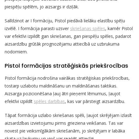
piespēļu spēlēm, jo aizsargs ir dziļāk.
Salīdzinot ar I formāciju, Pistol piedāvā lielāku elastību spēļu
izvēlē. I formācija parasti uzsver
skriešanas spēles
, kamēr Pistol
var efektīvi izpildīt gan skriešanas, gan piespēļu spēles, padarot
aizsardzību grūtāk prognozējamu attiecībā uz uzbrukuma
nodomiem.
Pistol formācijas stratēģiskās priekšrocības
Pistol formācija nodrošina vairākas stratēģiskas priekšrocības,
tostarp uzlabotu maldināšanu un maldināšanas taktikas.
Aizsarga pozicionēšana ļauj ātri pieņemt lēmumus, ļaujot
efektīvi izpildīt
spēles darbības
, kas var pārsteigt aizsardzību.
Tāpat formācija uzlabo skriešanas spēli, ļaujot skrējējam izlasīt
aizsardzības izvietojumu pirms grieziena veikšanas. Tas var
novest pie veiksmīgākām skriešanām, jo skrējējam ir labāka
skata uz laukumu un viņš var reaģēt attiecīgi.