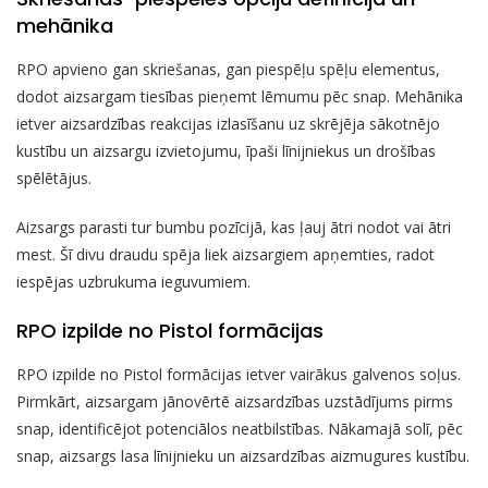
mehānika
RPO apvieno gan skriešanas, gan piespēļu spēļu elementus,
dodot aizsargam tiesības pieņemt lēmumu pēc snap. Mehānika
ietver aizsardzības reakcijas izlasīšanu uz skrējēja sākotnējo
kustību un aizsargu izvietojumu, īpaši līnijniekus un drošības
spēlētājus.
Aizsargs parasti tur bumbu pozīcijā, kas ļauj ātri nodot vai ātri
mest. Šī divu draudu spēja liek aizsargiem apņemties, radot
iespējas uzbrukuma ieguvumiem.
RPO izpilde no Pistol formācijas
RPO izpilde no Pistol formācijas ietver vairākus galvenos soļus.
Pirmkārt, aizsargam jānovērtē aizsardzības uzstādījums pirms
snap, identificējot potenciālos neatbilstības. Nākamajā solī, pēc
snap, aizsargs lasa līnijnieku un aizsardzības aizmugures kustību.