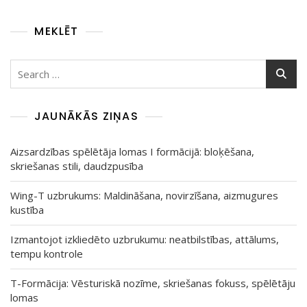
MEKLĒT
Search
for:
JAUNĀKĀS ZIŅAS
Aizsardzības spēlētāja lomas I formācijā: bloķēšana,
skriešanas stili, daudzpusība
Wing-T uzbrukums: Maldināšana, novirzīšana, aizmugures
kustība
Izmantojot izkliedēto uzbrukumu: neatbilstības, attālums,
tempu kontrole
T-Formācija: Vēsturiskā nozīme, skriešanas fokuss, spēlētāju
lomas