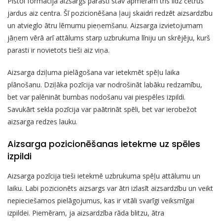
Pistol formācijā aizsargs parasti stāv apmēram trīs līdz četrus
jardus aiz centra. Šī pozicionēšana ļauj skaidri redzēt aizsardzību
un atvieglo ātru lēmumu pieņemšanu. Aizsarga izvietojumam
jāņem vērā arī attālums starp uzbrukuma līniju un skrējēju, kurš
parasti ir novietots tieši aiz viņa.
Aizsarga dziļuma pielāgošana var ietekmēt spēļu laika
plānošanu. Dziļāka pozīcija var nodrošināt labāku redzamību,
bet var palēnināt bumbas nodošanu vai piespēles izpildi.
Savukārt sekla pozīcija var paātrināt spēli, bet var ierobežot
aizsarga redzes lauku.
Aizsarga pozicionēšanas ietekme uz spēles
izpildi
Aizsarga pozīcija tieši ietekmē uzbrukuma spēļu attālumu un
laiku. Labi pozicionēts aizsargs var ātri izlasīt aizsardzību un veikt
nepieciešamos pielāgojumus, kas ir vitāli svarīgi veiksmīgai
izpildei. Piemēram, ja aizsardzība rāda blitzu, ātra