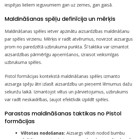
iespējas lieliem ieguvumiem gan uz zemes, gan gaisā.
Maldināšanas spēļu definīcija un mērķis
Maldināšanas spēles ietver apzinātu aizsardzības maldināšanu
par spēles virzienu. Mērķis ir radīt atvērumus, novirzot aizsargus
prom no paredzētā uzbrukuma punkta. Šī taktika var izmantot
aizsardzības pārmērīgu apņemšanos, izraisot veiksmīgas
uzbrukuma spēles.
Pistol formācijas kontekstā maldināšanas spēles izmanto
aizsarga spēju ātri izlasīt aizsardzību un pieņemt lēmumus dažu
sekunžu laikā. Izmantojot viltus un pārvietojumus, uzbrukums
var radīt neskaidrības, ļaujot efektīvāk izpildīt spēles.
Parastas maldināšanas taktikas no Pistol
formācijas
Viltotas nodošanas:
Aizsargs viltoti nodod bumbu