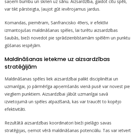
saņem bumbu un skrien uz sānu. Aizsardzība, gaidot citu spēli,
var tikt pārsteigta, ļaujot gūt ievērojamus jardus.
Komandas, piemēram, Sanfrancisko 49ers, ir efektīvi
izmantojušas maldināšanas spēles, lai turētu aizsardzības
šaubās, bieži novedot pie sprādzienbīstamām spēlēm un punktu
gūšanas iespējām.
Maldināšanas ietekme uz aizsardzības
stratēģijām
Maldināšanas spēles liek aizsardzībai palikt disciplinētai un
uzmanīgai, jo pārmērīga apņemšanās vienā pusē var novest pie
viegliem punktiem. Aizsardzībai jābūt uzmanīgai savā
izvietojumā un spēles atpazīšanā, kas var traucēt to kopējo
efektivitāti.
Rezultātā aizsardzības koordinatori bieži pielāgo savas
stratēģijas, ņemot vērā maldināšanas potenciālu. Tas var ietvert