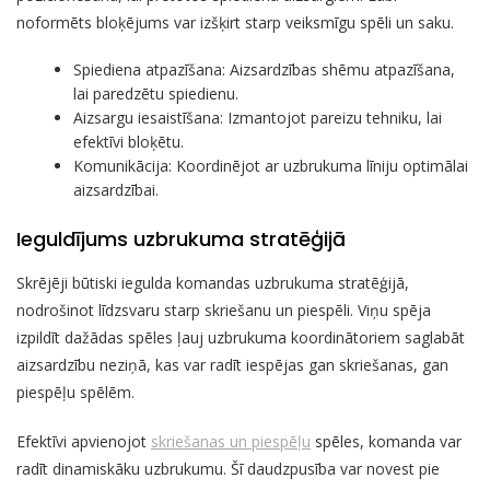
noformēts bloķējums var izšķirt starp veiksmīgu spēli un saku.
Spiediena atpazīšana: Aizsardzības shēmu atpazīšana,
lai paredzētu spiedienu.
Aizsargu iesaistīšana: Izmantojot pareizu tehniku, lai
efektīvi bloķētu.
Komunikācija: Koordinējot ar uzbrukuma līniju optimālai
aizsardzībai.
Ieguldījums uzbrukuma stratēģijā
Skrējēji būtiski iegulda komandas uzbrukuma stratēģijā,
nodrošinot līdzsvaru starp skriešanu un piespēli. Viņu spēja
izpildīt dažādas spēles ļauj uzbrukuma koordinātoriem saglabāt
aizsardzību neziņā, kas var radīt iespējas gan skriešanas, gan
piespēļu spēlēm.
Efektīvi apvienojot
skriešanas un piespēļu
spēles, komanda var
radīt dinamiskāku uzbrukumu. Šī daudzpusība var novest pie