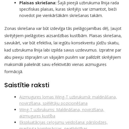
Plaisas skriešana:
Šajā pieejā uzbrukuma līnija rada
specifiskas plaisas, kuras skrējējs var izmantot, bieži
novedot pie vienkāršākām skriešanas takām.
Zonas skriešana var būt izdevīga tās pielāgojamības dēļ, ļaujot
skrējējiem pielāgoties aizsardzības kustībām. Plaisas skriešana,
savukārt, var būt efektīva, lai iegūtu konsekventu jūdžu skaitu,
kad uzbrukuma līnija labi izpilda savus uzdevumus. Izpratne par
abu pieeju stiprajām un vājajām pusēm var palīdzēt skrējējiem
maksimāli palielināt savu efektivitāti vienas aizmugures
formācijā.
Saistītie raksti
Aizmugures lomas Wing-T uzbrukumā: maldināšana,
novirzīšana, spēlētāju pozicionēšana
Wing-T uzbrukums: Maldināšana, novirzīšana,
aizmugures kustība
Ekspluatācijas ceļojumu veidošana: pārslodzes,
maršruta kombinācijas, neatbilstības