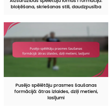
Aizsardzības spēlētāja lomas I formācijā:
bloķēšana, skriešanas stili, daudzpusība
Pusējo spēlētāju prasmes šaušanas
formācijā: ātras izlaides, dziļi metieni,
lasījumi