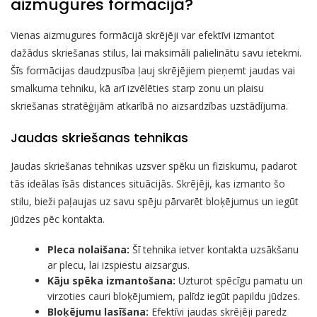
aizmugures formācijā?
Vienas aizmugures formācijā skrējēji var efektīvi izmantot
dažādus skriešanas stilus, lai maksimāli palielinātu savu ietekmi.
Šīs formācijas daudzpusība ļauj skrējējiem pieņemt jaudas vai
smalkuma tehniku, kā arī izvēlēties starp zonu un plaisu
skriešanas stratēģijām atkarībā no aizsardzības uzstādījuma.
Jaudas skriešanas tehnikas
Jaudas skriešanas tehnikas uzsver spēku un fiziskumu, padarot
tās ideālas īsās distances situācijās. Skrējēji, kas izmanto šo
stilu, bieži paļaujas uz savu spēju pārvarēt bloķējumus un iegūt
jūdzes pēc kontakta.
Pleca nolaišana:
Šī tehnika ietver kontakta uzsākšanu
ar plecu, lai izspiestu aizsargus.
Kāju spēka izmantošana:
Uzturot spēcīgu pamatu un
virzoties cauri bloķējumiem, palīdz iegūt papildu jūdzes.
Bloķējumu lasīšana:
Efektīvi jaudas skrējēji paredz