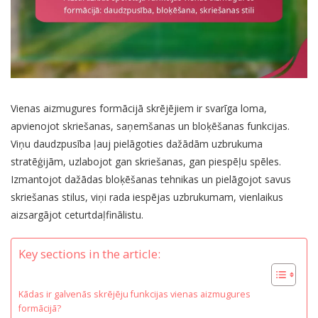
Vienas aizmugures formācijā skrējējiem ir svarīga loma,
apvienojot skriešanas, saņemšanas un bloķēšanas funkcijas.
Viņu daudzpusība ļauj pielāgoties dažādām uzbrukuma
stratēģijām, uzlabojot gan skriešanas, gan piespēļu spēles.
Izmantojot dažādas bloķēšanas tehnikas un pielāgojot savus
skriešanas stilus, viņi rada iespējas uzbrukumam, vienlaikus
aizsargājot ceturtdaļfinālistu.
Key sections in the article:
Kādas ir galvenās skrējēju funkcijas vienas aizmugures
formācijā?