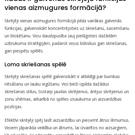
vienas aizmugures formācijā?
Skrējēji vienas aizmugures formācijā pilda vairākas galvenās
funkcijas, galvenokārt koncentrējoties uz skriešanu, saņemšanu
un bloķēšanu. Viņu daudzpusība ļauj pielāgoties dažādām
uzbrukuma stratēģijām, padarot viņus būtiskus gan skriešanas,
gan piespēļu spēlēs.
Loma skriešanas spēlē
Skrējēji skriešanas spēlē galvenokārt ir atbildīgi par bumbas
nēsāšanu un lauku iegūšanu. Viņi bieži izpilda dažādus
skriešanas stilus, tostarp jaudas skrējienus, ārējus skrējienus un
zonu shēmas, atkarībā no spēles izsaukuma un aizsardzības
pozīcijas.
Efektīvi skrējēji spēj lasīt aizsardzību un pieņemt ātrus lēmumus.
Viņiem jāparāda veiklība un ātrums, lai izvairītos no aizsargiem,