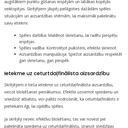
augstākiem punktu gūšanas iespējām un labākas kopējās
veiktspējas. Skrējējiem jāspēj pielāgoties dažādām spēles
situācijām un aizsardzības shēmām, lai maksimāli palielinātu
savu ietekmi.
Spēles darbība: Maldinot skriešanu, lai radītu piespēļu
iespējas.
Spēles vadība: Kontrolējot pulksteni, efektīvi skrienot.
Aizsardzības manipulācija: Spiežot aizsardzību respektēt
gan skriešanu, gan piespēli.
Ietekme uz ceturtdaļfinālista aizsardzību
Skrējējiem ir tieša ietekme uz ceturtdaļfinālista aizsardzību,
veicot bloķēšanas pienākumus. Efektīvi uzņemot spiedienu un
sniedzot atbalstu, viņi palīdz nodrošināt, ka ceturtdaļfinālists ir
pietiekami ilgi, lai izpildītu spēles.
Ja skrējēji neveic efektīvu bloķēšanu, tas var novest pie
palielināta spiediena uz ceturtdaļfinālistu, izraisot steidzīgas