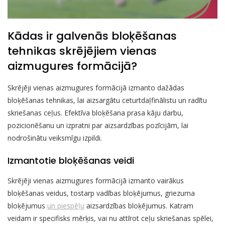
Kādas ir galvenās bloķēšanas
tehnikas skrējējiem vienas
aizmugures formācijā?
Skrējēji vienas aizmugures formācijā izmanto dažādas
bloķēšanas tehnikas, lai aizsargātu ceturtdaļfinālistu un radītu
skriešanas ceļus. Efektīva bloķēšana prasa kāju darbu,
pozicionēšanu un izpratni par aizsardzības pozīcijām, lai
nodrošinātu veiksmīgu izpildi.
Izmantotie bloķēšanas veidi
Skrējēji vienas aizmugures formācijā izmanto vairākus
bloķēšanas veidus, tostarp vadības bloķējumus, griezuma
bloķējumus
un piespēļu
aizsardzības bloķējumus. Katram
veidam ir specifisks mērķis, vai nu attīrot ceļu skriešanas spēlei,