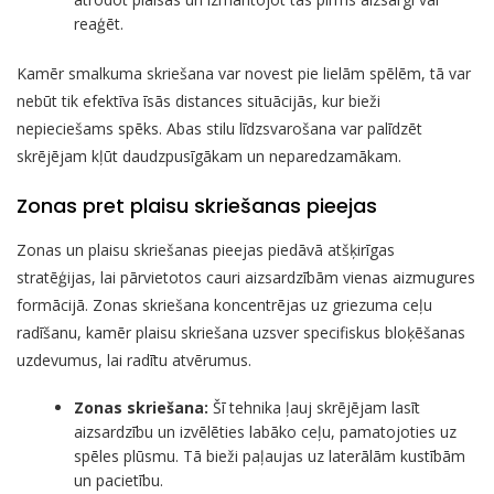
reaģēt.
Kamēr smalkuma skriešana var novest pie lielām spēlēm, tā var
nebūt tik efektīva īsās distances situācijās, kur bieži
nepieciešams spēks. Abas stilu līdzsvarošana var palīdzēt
skrējējam kļūt daudzpusīgākam un neparedzamākam.
Zonas pret plaisu skriešanas pieejas
Zonas un plaisu skriešanas pieejas piedāvā atšķirīgas
stratēģijas, lai pārvietotos cauri aizsardzībām vienas aizmugures
formācijā. Zonas skriešana koncentrējas uz griezuma ceļu
radīšanu, kamēr plaisu skriešana uzsver specifiskus bloķēšanas
uzdevumus, lai radītu atvērumus.
Zonas skriešana:
Šī tehnika ļauj skrējējam lasīt
aizsardzību un izvēlēties labāko ceļu, pamatojoties uz
spēles plūsmu. Tā bieži paļaujas uz laterālām kustībām
un pacietību.