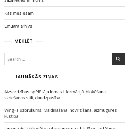
Kas mēs esam
Emuāra arhīvs
MEKLĒT
Search
for:
JAUNĀKĀS ZIŅAS
Aizsardzības spēlētāja lomas I formācijā: bloķēšana,
skriešanas stili, daudzpusība
Wing-T uzbrukums: Maldināšana, novirzīšana, aizmugures
kustība
Izmantojot izkliedēto uzbrukumu: neatbilstības, attālums,