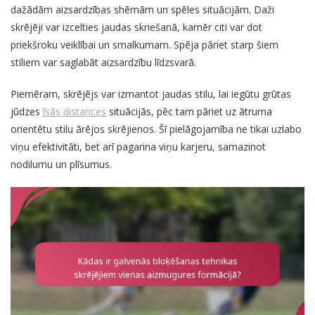
dažādām aizsardzības shēmām un spēles situācijām. Daži
skrējēji var izcelties jaudas skriešanā, kamēr citi var dot
priekšroku veiklībai un smalkumam. Spēja pāriet starp šiem
stiliem var saglabāt aizsardzību līdzsvarā.
Piemēram, skrējējs var izmantot jaudas stilu, lai iegūtu grūtas
jūdzes
īsās distances
situācijās, pēc tam pāriet uz ātruma
orientētu stilu ārējos skrējienos. Šī pielāgojamība ne tikai uzlabo
viņu efektivitāti, bet arī pagarina viņu karjeru, samazinot
nodilumu un plīsumus.