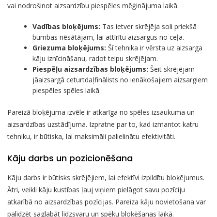
vai nodrošinot aizsardzību piespēles mēģinājuma laikā.
Vadības bloķējums:
Tas ietver skrējēja soli priekšā
bumbas nēsātājam, lai attīrītu aizsargus no ceļa.
Griezuma bloķējums:
Šī tehnika ir vērsta uz aizsarga
kāju iznīcināšanu, radot telpu skrējējam.
Piespēļu aizsardzības bloķējums:
Šeit skrējējam
jāaizsargā ceturtdaļfinālists no ienākošajiem aizsargiem
piespēles spēles laikā.
Pareizā bloķējuma izvēle ir atkarīga no spēles izsaukuma un
aizsardzības uzstādījuma. Izpratne par to, kad izmantot katru
tehniku, ir būtiska, lai maksimāli palielinātu efektivitāti.
Kāju darbs un pozicionēšana
Kāju darbs ir būtisks skrējējiem, lai efektīvi izpildītu bloķējumus.
Ātri, veikli kāju kustības ļauj viņiem pielāgot savu pozīciju
atkarībā no aizsardzības pozīcijas. Pareiza kāju novietošana var
palīdzēt saglabāt līdzsvaru un spēku bloķēšanas laikā.