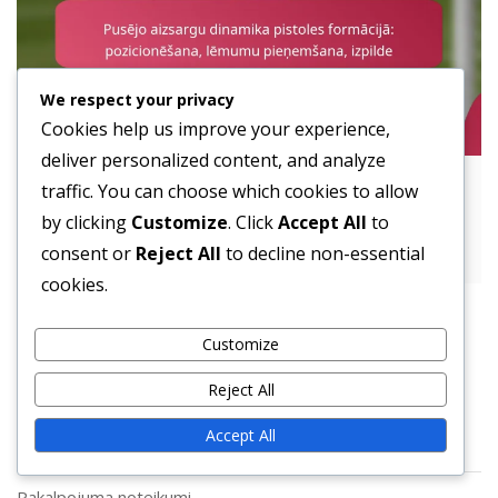
We respect your privacy
Cookies help us improve your experience,
deliver personalized content, and analyze
Pusējo aizsargu dinamika pistoles
traffic. You can choose which cookies to allow
formācijā: pozicionēšana, lēmumu
by clicking
Customize
. Click
Accept All
to
pieņemšana, izpilde
consent or
Reject All
to decline non-essential
cookies.
Customize
Juridiskā informācija
Reject All
Accept All
Kas mēs esam
Pakalpojuma noteikumi