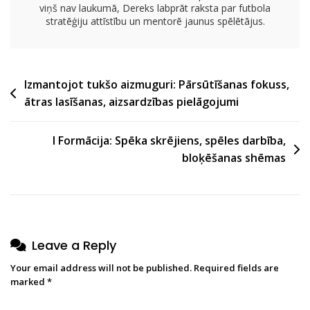
viņš nav laukumā, Dereks labprāt raksta par futbola
stratēģiju attīstību un mentorē jaunus spēlētājus.
Post
Izmantojot tukšo aizmuguri: Pārsūtīšanas fokuss,
ātras lasīšanas, aizsardzības pielāgojumi
navigation
I Formācija: Spēka skrējiens, spēles darbība,
bloķēšanas shēmas
Leave a Reply
Your email address will not be published.
Required fields are
marked
*