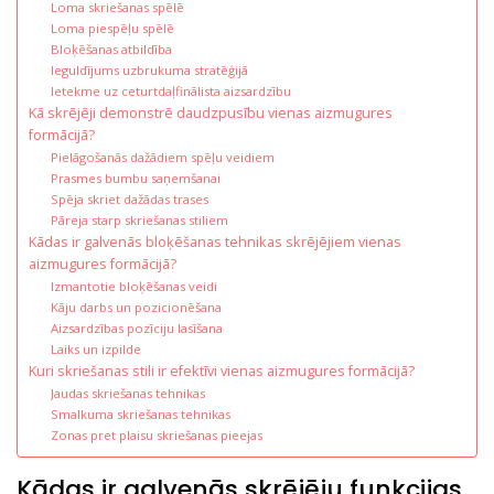
Loma skriešanas spēlē
Loma piespēļu spēlē
Bloķēšanas atbildība
Ieguldījums uzbrukuma stratēģijā
Ietekme uz ceturtdaļfinālista aizsardzību
Kā skrējēji demonstrē daudzpusību vienas aizmugures
formācijā?
Pielāgošanās dažādiem spēļu veidiem
Prasmes bumbu saņemšanai
Spēja skriet dažādas trases
Pāreja starp skriešanas stiliem
Kādas ir galvenās bloķēšanas tehnikas skrējējiem vienas
aizmugures formācijā?
Izmantotie bloķēšanas veidi
Kāju darbs un pozicionēšana
Aizsardzības pozīciju lasīšana
Laiks un izpilde
Kuri skriešanas stili ir efektīvi vienas aizmugures formācijā?
Jaudas skriešanas tehnikas
Smalkuma skriešanas tehnikas
Zonas pret plaisu skriešanas pieejas
Kādas ir galvenās skrējēju funkcijas