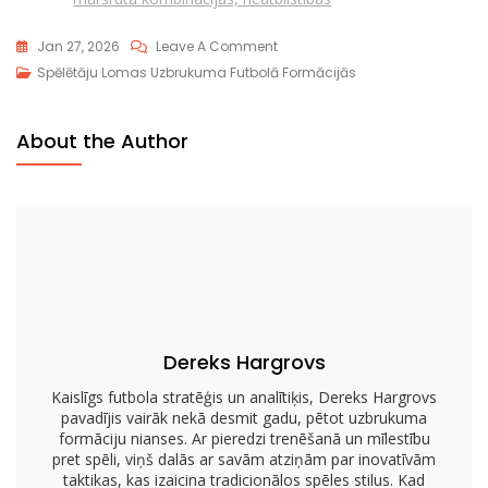
On
Jan 27, 2026
Leave A Comment
Aizsardzības
Spēlētāju Lomas Uzbrukuma Futbolā Formācijās
Spēlētāja
Funkcijas
About the Author
Vienas
Aizmugures
Formācijā:
Daudzpusība,
Bloķēšana,
Skriešanas
Stili
Dereks Hargrovs
Kaislīgs futbola stratēģis un analītiķis, Dereks Hargrovs
pavadījis vairāk nekā desmit gadu, pētot uzbrukuma
formāciju nianses. Ar pieredzi trenēšanā un mīlestību
pret spēli, viņš dalās ar savām atziņām par inovatīvām
taktikas, kas izaicina tradicionālos spēles stilus. Kad