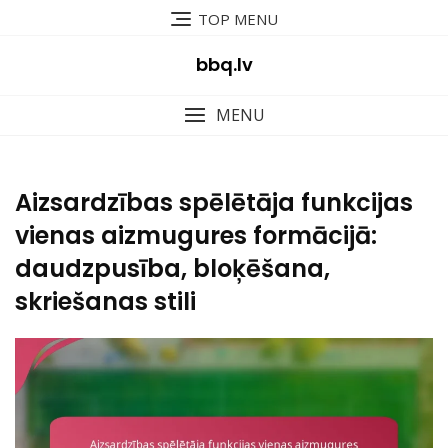
Skip
TOP MENU
to
content
bbq.lv
MENU
Aizsardzības spēlētāja funkcijas
vienas aizmugures formācijā:
daudzpusība, bloķēšana,
skriešanas stili