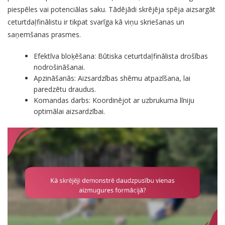
piespēles vai potenciālas saku. Tādējādi skrējēja spēja aizsargāt
ceturtdaļfinālistu ir tikpat svarīga kā viņu skriešanas un
saņemšanas prasmes.
Efektīva bloķēšana: Būtiska ceturtdaļfinālista drošības
nodrošināšanai.
Apzināšanās: Aizsardzības shēmu atpazīšana, lai
paredzētu draudus.
Komandas darbs: Koordinējot ar uzbrukuma līniju
optimālai aizsardzībai.