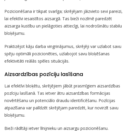
Pozicionēšana ir tikpat svarīga; skrējējam jāizvieto sevi pareizi,
lai efektīvi iesaistītos aizsargā. Tas bieži nozīmē paredzēt
aizsarga kustību un pielāgoties attiecīgi, lai nodrošinātu stabilu
bloķējumu.
Praktizējot kāju darba vingrinājumus, skrējēji var uzlabot savu
spēju optimāli pozicionēties, uzlabojot savu bloķēšanas
efektivitāti reālās spēles situācijās.
Aizsardzības pozīciju lasīšana
Lai efektīvi bloķētu, skrējējiem jābūt prasmīgiem aizsardzības
pozīciju lasīšanā. Tas ietver ātru aizsardzības formācijas
novērtēšanu un potenciālo draudu identificēšanu. Pozīcijas
atpazīšana var palīdzēt skrējējam paredzēt, kur novirzīt savu
bloķējumu.
Bieži rādītāji ietver līnijnieku un aizsargu pozicionēšanu.