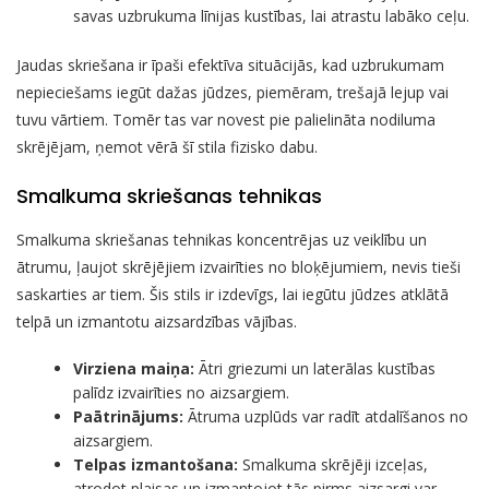
savas uzbrukuma līnijas kustības, lai atrastu labāko ceļu.
Jaudas skriešana ir īpaši efektīva situācijās, kad uzbrukumam
nepieciešams iegūt dažas jūdzes, piemēram, trešajā lejup vai
tuvu vārtiem. Tomēr tas var novest pie palielināta nodiluma
skrējējam, ņemot vērā šī stila fizisko dabu.
Smalkuma skriešanas tehnikas
Smalkuma skriešanas tehnikas koncentrējas uz veiklību un
ātrumu, ļaujot skrējējiem izvairīties no bloķējumiem, nevis tieši
saskarties ar tiem. Šis stils ir izdevīgs, lai iegūtu jūdzes atklātā
telpā un izmantotu aizsardzības vājības.
Virziena maiņa:
Ātri griezumi un laterālas kustības
palīdz izvairīties no aizsargiem.
Paātrinājums:
Ātruma uzplūds var radīt atdalīšanos no
aizsargiem.
Telpas izmantošana:
Smalkuma skrējēji izceļas,
atrodot plaisas un izmantojot tās pirms aizsargi var