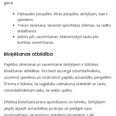
gaisā.
Pārbaudes piespēles: Ātras piespēles skrējējam, kad ir
spiediens.
Trases skriešana: Skrienot specifiskas shēmas, lai radītu
atdalīšanos.
Jūdzes pēc saņemšanas: Maksimizējot lauku pēc
bumbas saņemšanas.
Bloķēšanas atbildība
Papildus skriešanai un saņemšanai skrējējiem ir būtiskas
bloķēšanas atbildības. Viņi bieži aizsargā ceturtdaļfinālistu,
uzņemot spiedienu un nodrošinot papildu aizsardzību piespēlēm.
Šī loma ir būtiska, lai saglabātu uzbrukuma stabilitāti un ļautu
ceturtdaļfinālistam laiku, lai veiktu spēles.
Efektīva bloķēšana prasa apzināšanos un tehniku. Skrējējiem
jāspēj atpazīt aizsardzības pozīcijas un pielāgot savu
pozicionēšanu, lai pretotos spiediena aizsargiem. Labi