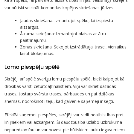
kā arī spēks, lai pārvarētu aizsardzības līnijas. Veiksmīgs skrējējs
var būtiski veicināt komandas kopējos skriešanas jūdzes.
Jaudas skriešana: Izmantojot spēku, lai izspiestu
aizsargus.
Ātruma skriešana: Izmantojot plaisas ar ātru
paātrinājumu.
Zonas skriešana: Sekojot izstrādātajai trasei, vienlaikus
lasot bloķējumus.
Loma piespēļu spēlē
Skrējēji arī spēlē svarīgu lomu piespēļu spēlē, bieži kalpojot kā
drošības vārsti ceturtdaļfinālistiem. Viņi var skriet dažādas
trases, tostarp svārsta trases, pārbaudes un pat dziļākas
shēmas, nodrošinot izeju, kad galvenie saņēmēji ir segti.
Efektīvi saņemot piespēles, skrējēji var radīt neatbilstības pret
līnijniekiem vai aizsargiem. Šī daudzpusība uzlabo uzbrukuma
neparedzamību un var novest pie būtiskiem lauku ieguvumiem