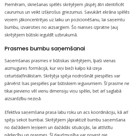
Piemēram, skriešanas spēlēs skrējējiem jāspēj ātri identificēt
caurumus un veikt izšķirošus griezumus. Savukārt ekrāna spēlēs
viņiem jākoncentrējas uz laiku un pozicionēšanu, lai saņemtu
bumbu, izvairoties no aizsargiem. Šo nianses izpratne ļauj
skrējējiem būtiski ieguldīt uzbrukumā.
Prasmes bumbu saņemšanai
Saņemšanas prasmes ir būtiskas skrējējiem, īpaši vienas
aizmugures formācijā, kur viņi bieži kalpo kā izeja
ceturtdaļfinālistam. Skrējēja spēja nodrošināt piespēles var
pārvērst īsas piespēles par būtiskiem ieguvumiem. Šī prasme ne
tikai pievieno vēl vienu dimensiju viņu spēlei, bet arī saglabā
aizsardzību neziņā.
Efektīva saņemšana prasa labu roku un acs koordināciju, kā arī
spēju sekot bumbai. Skrējējiem jāpraktizē bumbu saņemšana
no dažādiem leņķiem un dažādās situācijās, lai attīstītu
pārliecību un prasmes. Šī daudzpusība var novest pie