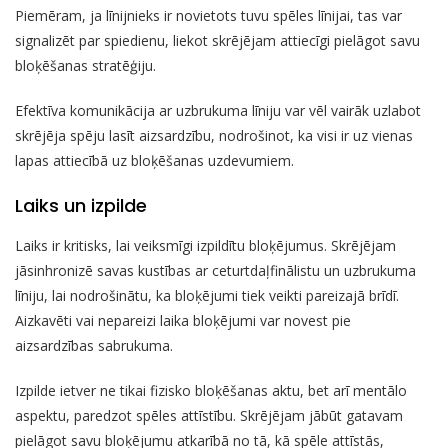
Piemēram, ja līnijnieks ir novietots tuvu spēles līnijai, tas var
signalizēt par spiedienu, liekot skrējējam attiecīgi pielāgot savu
bloķēšanas stratēģiju.
Efektīva komunikācija ar uzbrukuma līniju var vēl vairāk uzlabot
skrējēja spēju lasīt aizsardzību, nodrošinot, ka visi ir uz vienas
lapas attiecībā uz bloķēšanas uzdevumiem.
Laiks un izpilde
Laiks ir kritisks, lai veiksmīgi izpildītu bloķējumus. Skrējējam
jāsinhronizē savas kustības ar ceturtdaļfinālistu un uzbrukuma
līniju, lai nodrošinātu, ka bloķējumi tiek veikti pareizajā brīdī.
Aizkavēti vai nepareizi laika bloķējumi var novest pie
aizsardzības sabrukuma.
Izpilde ietver ne tikai fizisko bloķēšanas aktu, bet arī mentālo
aspektu, paredzot spēles attīstību. Skrējējam jābūt gatavam
pielāgot savu bloķējumu atkarībā no tā, kā spēle attīstās,