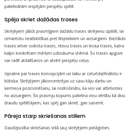
palielinātām iespējām piespēļu spēlē.
Spēja skriet dažādas trases
Skrējējiem jābūt prasmīgiem dažādu trases skrējienu izpildē, lai
izmantotu neatbilstības pret līnijniekiem un aizsargiem. Biežākās
trases ietver svārsta trases, riteņu trases un leņķa trases, katra
kalpo konkrētam mērķim uzbrukuma shēmā. Šo trases apguve
var radīt atdalīšanos un atvērt piespēļu ceļus.
Izpratne par trases koncepcijām un laiku ar ceturtdaļfinālistu ir
būtiska. Skrējējiem jākoncentrējas uz savu kāju darbu un
ķermeņa pozicionēšanu, lai nodrošinātu, ka viņi var atbrīvoties
no aizsargiem. Šis prasmju kopums palielina viņu vērtību kā divu
draudu spēlētājiem, kas spēj gan skriet, gan saņemt.
Pāreja starp skriešanas stiliem
Daudzpusība skriešanas stilā ļauj skrējējiem pielāgoties