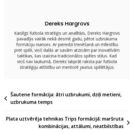
Gājieni,
Aizsardzības
Nogurums
Dereks Hargrovs
Kaislīgs futbola stratēģis un analītiķis, Dereks Hargrovs
pavadījis vairāk nekā desmit gadu, pētot uzbrukuma
formāciju nianses. Ar pieredzi trenēšanā un mīlestību
pret spēli, viņš dalās ar savām atziņām par inovatīvām
taktikas, kas izaicina tradicionālos spēles stilus. Kad
viņš nav laukumā, Dereks labprāt raksta par futbola
stratēģiju attīstību un mentorē jaunus spēlētājus.
Post
Šautene formācija: ātri uzbrukumi, dziļi metieni,
uzbrukuma temps
navigation
Plata uztvērēja tehnikas Trips formācijā: maršruta
kombinācijas, attālumi, neatbilstības