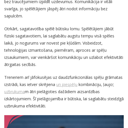
bez traucējumiem izpildīt uzdevumus. Komunikācija ir vitāli
svarīga, jo spēlētājiem jāspēj ātri nodot informāciju bez
sapulcēm.
Otrkārt, sagatavotība spēlē būtisku lomu. Spēlētājiem jābūt
fiziski sagatavotiem, lai saglabātu augstu tempu visā spēles
laikā, jo nogurums var novest pie kļūdām. Visbeidzot,
tehnoloģijas izmantošana, piemēram, aproces ar spēļu
izsaukumiem, var vienkāršot komunikāciju un uzlabot efektivitāti
ātrgaitas secībās.
Treneriem arī jāfokusējas uz daudzfunkcionālas spēļu grāmatas
izstrādi, kas ietver skrējiena
un piespēļu
kombināciju, ļaujo
t
uzbrukuma
m ātri pielāgoties dažādiem aizsardzības
izkārtojumiem. Šī pielāgojamība ir būtiska, lai saglabātu steidzīgā
uzbrukuma efektivitāti.