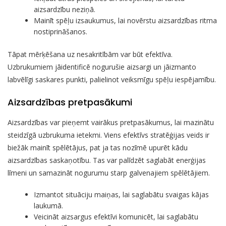
aizsardzību neziņā.
Mainīt spēļu izsaukumus, lai novērstu aizsardzības ritma
nostiprināšanos.
Tāpat mērķēšana uz nesakritībām var būt efektīva.
Uzbrukumiem jāidentificē nogurušie aizsargi un jāizmanto
labvēlīgi saskares punkti, palielinot veiksmīgu spēļu iespējamību.
Aizsardzības pretpasākumi
Aizsardzības var pieņemt vairākus pretpasākumus, lai mazinātu
steidzīgā uzbrukuma ietekmi. Viens efektīvs stratēģijas veids ir
biežāk mainīt spēlētājus, pat ja tas nozīmē upurēt kādu
aizsardzības saskaņotību. Tas var palīdzēt saglabāt enerģijas
līmeni un samazināt nogurumu starp galvenajiem spēlētājiem.
Izmantot situāciju maiņas, lai saglabātu svaigas kājas
laukumā.
Veicināt aizsargus efektīvi komunicēt, lai saglabātu