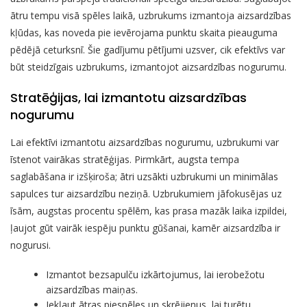
ātru tempu visā spēles laikā, uzbrukums izmantoja aizsardzības
kļūdas, kas noveda pie ievērojama punktu skaita pieauguma
pēdējā ceturksnī. Šie gadījumu pētījumi uzsver, cik efektīvs var
būt steidzīgais uzbrukums, izmantojot aizsardzības nogurumu.
Stratēģijas, lai izmantotu aizsardzības
nogurumu
Lai efektīvi izmantotu aizsardzības nogurumu, uzbrukumi var
īstenot vairākas stratēģijas. Pirmkārt, augsta tempa
saglabāšana ir izšķiroša; ātri uzsākti uzbrukumi un minimālas
sapulces tur aizsardzību neziņā. Uzbrukumiem jāfokusējas uz
īsām, augstas procentu spēlēm, kas prasa mazāk laika izpildei,
ļaujot gūt vairāk iespēju punktu gūšanai, kamēr aizsardzība ir
nogurusi.
Izmantot bezsapulču izkārtojumus, lai ierobežotu
aizsardzības maiņas.
Iekļaut ātras piespēles un skrējienus, lai turētu