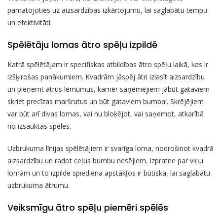
pamatojoties uz aizsardzības izkārtojumu, lai saglabātu tempu
un efektivitāti.
Spēlētāju lomas ātro spēļu izpildē
Katrā spēlētājam ir specifiskas atbildības ātro spēļu laikā, kas ir
izšķirošas panākumiem. Kvadrām jāspēj ātri izlasīt aizsardzību
un pieņemt ātrus lēmumus, kamēr saņēmējiem jābūt gataviem
skriet precīzas maršrutus un būt gataviem bumbai. Skrējējiem
var būt arī divas lomas, vai nu bloķējot, vai saņemot, atkarībā
no izsauktās spēles.
Uzbrukuma līnijas spēlētājiem ir svarīga loma, nodrošinot kvadrā
aizsardzību un radot ceļus bumbu nesējiem. Izpratne par viņu
lomām un to izpilde spiediena apstākļos ir būtiska, lai saglabātu
uzbrukuma ātrumu.
Veiksmīgu ātro spēļu piemēri spēlēs