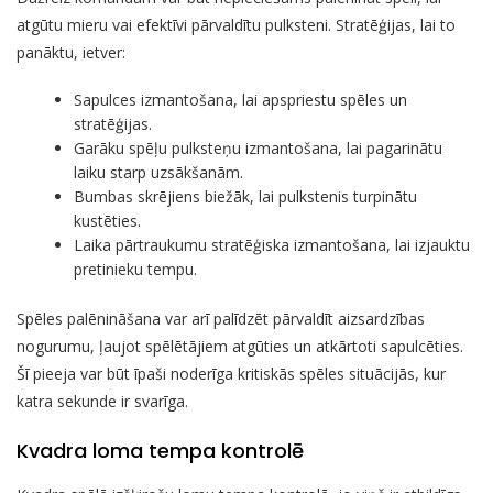
atgūtu mieru vai efektīvi pārvaldītu pulksteni. Stratēģijas, lai to
panāktu, ietver:
Sapulces izmantošana, lai apspriestu spēles un
stratēģijas.
Garāku spēļu pulksteņu izmantošana, lai pagarinātu
laiku starp uzsākšanām.
Bumbas skrējiens biežāk, lai pulkstenis turpinātu
kustēties.
Laika pārtraukumu stratēģiska izmantošana, lai izjauktu
pretinieku tempu.
Spēles palēnināšana var arī palīdzēt pārvaldīt aizsardzības
nogurumu, ļaujot spēlētājiem atgūties un atkārtoti sapulcēties.
Šī pieeja var būt īpaši noderīga kritiskās spēles situācijās, kur
katra sekunde ir svarīga.
Kvadra loma tempa kontrolē