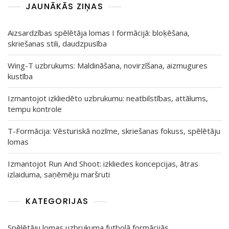
JAUNĀKĀS ZIŅAS
Aizsardzības spēlētāja lomas I formācijā: bloķēšana,
skriešanas stili, daudzpusība
Wing-T uzbrukums: Maldināšana, novirzīšana, aizmugures
kustība
Izmantojot izkliedēto uzbrukumu: neatbilstības, attālums,
tempu kontrole
T-Formācija: Vēsturiskā nozīme, skriešanas fokuss, spēlētāju
lomas
Izmantojot Run And Shoot: izkliedes koncepcijas, ātras
izlaiduma, saņēmēju maršruti
KATEGORIJAS
Spēlētāju lomas uzbrukuma futbolā formācijās