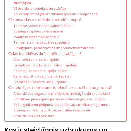
stratēģijām
Vēsturiskais konteksts un attīstība
Veiksmīga steidzīgā uzbrukuma galvenie komponenti
Kā komandas var efektīvi kontrolēt tempu?
Tehnikas spēles tempa palielināšanai
Stratēģijas spēles palēnināšanai
Kvadra loma tempa kontrolē
Tempa ietekme uz spēles stratēģiju
Pielāgojumi, pamatojoties uz pretinieka aizsardzību
Kādas ir efektīvas ātrās spēles stratēģijas?
Ātro spēļu veidi un to izpilde
Izmantojamie izkārtojumi ātrām spēlēm
Spēlētāju lomas ātro spēļu izpildē
Veiksmīgu ātro spēļu piemēri spēlēs
Biežākās kļūdas ātro spēļu izpildē
Kā steidzīgais uzbrukums ietekmē aizsardzības nogurumu?
Aizsardzības noguruma mehānismi steidzīgā uzbrukuma laikā
Statistiskie pierādījumi par aizsardzības noguruma ietekmi
Spēļu gadījumu pētījumi, kas parāda aizsardzības nogurumu
Stratēģijas, lai izmantotu aizsardzības nogurumu
Aizsardzības pretpasākumi
Kas ir steidzīgais uzbrukums un