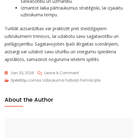
saskaņotību un uzmanību.
Izmantot laika pārtraukumus stratēģiski, lai izjauktu
uzbrukuma tempu.
Turklāt aizsardzības var praktizēt pret steidzīgajiem
uzbrukumiem treniņos, lai uzlabotu savu sagatavotību un
pielāgojamību. Sagatavojoties īpaši ātrgaitas scenārijiem,
aizsargi var uzlabot savu izturību un sniegumu spiediena
apstākļos, samazinot noguruma ietekmi spēlēs.
On
Jan 20, 2026
Leave A Comment
Hurry-
Spēlētāju Lomas Uzbrukuma Futbolā Formācijās
Up
Uzbrukuma
About the Author
Īstenošana:
Tempa
Kontrole,
Ātrie
Spēles