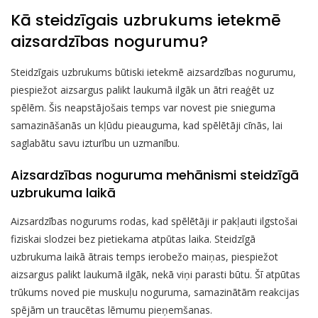
Kā steidzīgais uzbrukums ietekmē
aizsardzības nogurumu?
Steidzīgais uzbrukums būtiski ietekmē aizsardzības nogurumu,
piespiežot aizsargus palikt laukumā ilgāk un ātri reaģēt uz
spēlēm. Šis neapstājošais temps var novest pie snieguma
samazināšanās un kļūdu pieauguma, kad spēlētāji cīnās, lai
saglabātu savu izturību un uzmanību.
Aizsardzības noguruma mehānismi steidzīgā
uzbrukuma laikā
Aizsardzības nogurums rodas, kad spēlētāji ir pakļauti ilgstošai
fiziskai slodzei bez pietiekama atpūtas laika. Steidzīgā
uzbrukuma laikā ātrais temps ierobežo maiņas, piespiežot
aizsargus palikt laukumā ilgāk, nekā viņi parasti būtu. Šī atpūtas
trūkums noved pie muskuļu noguruma, samazinātām reakcijas
spējām un traucētas lēmumu pieņemšanas.