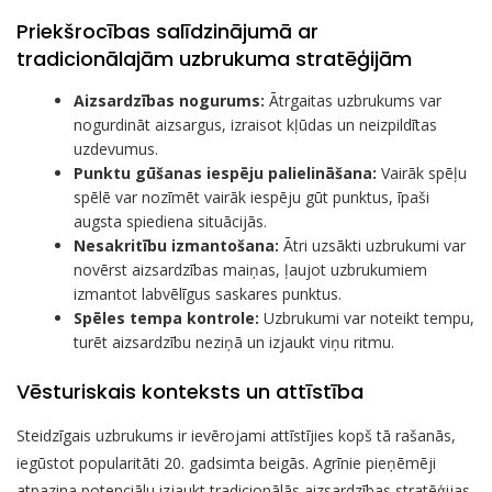
Priekšrocības salīdzinājumā ar
tradicionālajām uzbrukuma stratēģijām
Aizsardzības nogurums:
Ātrgaitas uzbrukums var
nogurdināt aizsargus, izraisot kļūdas un neizpildītas
uzdevumus.
Punktu gūšanas iespēju palielināšana:
Vairāk spēļu
spēlē var nozīmēt vairāk iespēju gūt punktus, īpaši
augsta spiediena situācijās.
Nesakritību izmantošana:
Ātri uzsākti uzbrukumi var
novērst aizsardzības maiņas, ļaujot uzbrukumiem
izmantot labvēlīgus saskares punktus.
Spēles tempa kontrole:
Uzbrukumi var noteikt tempu,
turēt aizsardzību neziņā un izjaukt viņu ritmu.
Vēsturiskais konteksts un attīstība
Steidzīgais uzbrukums ir ievērojami attīstījies kopš tā rašanās,
iegūstot popularitāti 20. gadsimta beigās. Agrīnie pieņēmēji
atpazina potenciālu izjaukt tradicionālās aizsardzības stratēģijas,