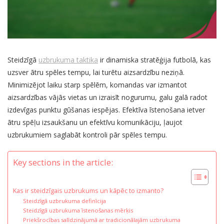
Steidzīgā
uzbrukuma taktika
ir dinamiska stratēģija futbolā, kas
uzsver ātru spēles tempu, lai turētu aizsardzību neziņā.
Minimizējot laiku starp spēlēm, komandas var izmantot
aizsardzības vājās vietas un izraisīt nogurumu, galu galā radot
izdevīgas punktu gūšanas iespējas. Efektīva īstenošana ietver
ātru spēļu izsaukšanu un efektīvu komunikāciju, ļaujot
uzbrukumiem saglabāt kontroli pār spēles tempu.
Key sections in the article:
Kas ir steidzīgais uzbrukums un kāpēc to izmanto?
Steidzīgā uzbrukuma definīcija
Steidzīgā uzbrukuma īstenošanas mērķis
Priekšrocības salīdzinājumā ar tradicionālajām uzbrukuma