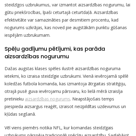
steidzīgos uzbrukumus, var izmantot aizsardzības nogurumu, lai
gūtu priekšrocības, īpaši ceturtajā ceturtdaļā. Aizsardzības
efektivitāte var samazināties par desmitiem procentu, kad
nogurums uzkrājas, kas noved pie augstākām punktu gūšanas
iespējām uzbrukumam.
Spēļu gadījumu pētījumi, kas parāda
aizsardzības nogurumu
Dažas augstas klases spēles ilustrē aizsardzības noguruma
ietekmi, ko izraisa steidzīgie uzbrukumi. Vienā ievērojamā spēlē
koledžas futbola komanda, kas izmantoja ātrgaitas stratēģiju,
otrajā pusē guva ievērojamu pārsvaru, ko lielā mērā izraisīja
pretinieku
aizsardzības nogurums
. Neapstājošais temps
piespieda aizsargus reaģēt, izraisot neizpildītas uzdevumus un
kļūdas segšanā.
Vēl viens piemērs notika NFL, kur komandas steidzīgais
uzbrukums pārspēja tradicionāli spēcīgu aizsardzību. Saglabājot