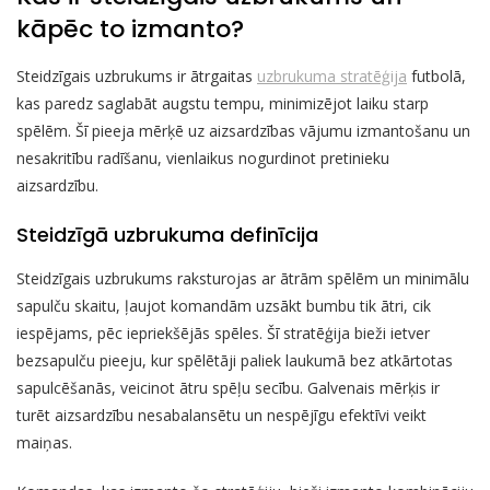
kāpēc to izmanto?
Steidzīgais uzbrukums ir ātrgaitas
uzbrukuma stratēģija
futbolā,
kas paredz saglabāt augstu tempu, minimizējot laiku starp
spēlēm. Šī pieeja mērķē uz aizsardzības vājumu izmantošanu un
nesakritību radīšanu, vienlaikus nogurdinot pretinieku
aizsardzību.
Steidzīgā uzbrukuma definīcija
Steidzīgais uzbrukums raksturojas ar ātrām spēlēm un minimālu
sapulču skaitu, ļaujot komandām uzsākt bumbu tik ātri, cik
iespējams, pēc iepriekšējās spēles. Šī stratēģija bieži ietver
bezsapulču pieeju, kur spēlētāji paliek laukumā bez atkārtotas
sapulcēšanās, veicinot ātru spēļu secību. Galvenais mērķis ir
turēt aizsardzību nesabalansētu un nespējīgu efektīvi veikt
maiņas.