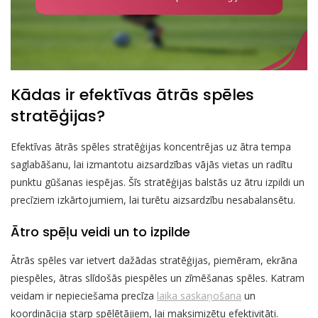
Kādas ir efektīvas ātrās spēles
stratēģijas?
Efektīvas ātrās spēles stratēģijas koncentrējas uz ātra tempa
saglabāšanu, lai izmantotu aizsardzības vājās vietas un radītu
punktu gūšanas iespējas. Šīs stratēģijas balstās uz ātru izpildi un
precīziem izkārtojumiem, lai turētu aizsardzību nesabalansētu.
Ātro spēļu veidi un to izpilde
Ātrās spēles var ietvert dažādas stratēģijas, piemēram, ekrāna
piespēles, ātras slīdošās piespēles un zīmēšanas spēles. Katram
veidam ir nepieciešama precīza
laika saskaņošana
un
koordinācija starp spēlētājiem, lai maksimizētu efektivitāti.