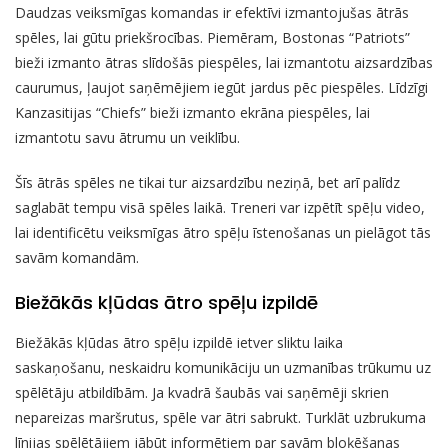
Daudzas veiksmīgas komandas ir efektīvi izmantojušas ātrās
spēles, lai gūtu priekšrocības. Piemēram, Bostonas “Patriots”
bieži izmanto ātras slīdošās piespēles, lai izmantotu aizsardzības
caurumus, ļaujot saņēmējiem iegūt jardus pēc piespēles. Līdzīgi
Kanzasitijas “Chiefs” bieži izmanto ekrāna piespēles, lai
izmantotu savu ātrumu un veiklību.
Šīs ātrās spēles ne tikai tur aizsardzību neziņā, bet arī palīdz
saglabāt tempu visā spēles laikā. Treneri var izpētīt spēļu video,
lai identificētu veiksmīgas ātro spēļu īstenošanas un pielāgot tās
savām komandām.
Biežākās kļūdas ātro spēļu izpildē
Biežākās kļūdas ātro spēļu izpildē ietver sliktu laika
saskaņošanu, neskaidru komunikāciju un uzmanības trūkumu uz
spēlētāju atbildībām. Ja kvadrā šaubās vai saņēmēji skrien
nepareizas maršrutus, spēle var ātri sabrukt. Turklāt uzbrukuma
līnijas spēlētājiem jābūt informētiem par savām bloķēšanas