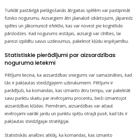
Turklāt pastāvīgā pielāgošanās ātrgaitas spēlēm var pastiprināt
fizisko nogurumu. Aizsargiem ātri jāanalizē izkārtojumi, jāparedz
spēles un jākomunicē efektīvi, kas var novest pie kognitīvās
pārslodzes. Kad nogurums iestājas, aizsargi var cīnīties, lai
pareizi izpildītu savus uzdevumus, palielinot kļūdu iespējamību.
Statistiskie pierādījumi par aizsardzības
noguruma ietekmi
Pētījumi liecina, ka aizsardzības sniegums var samazināties, kad
tās ir pakļautas steidzīgajiem uzbrukumiem. Pētījumi ir
parādījuši, ka komandas, kas izmanto ātru tempu, var palielināt
savu punktu skaitu par ievērojamu procentu, bieži izmantojot
aizsardzības kļūdas. Piemēram, aizsardzības var atļaut
ievērojami vairāk jardu un punktu spēļu otrajā pusē, kad tās ir
pakļautas steidzīgajai stratēģijai.
Statistiskās analīzes atklāj, ka komandas, kas izmanto