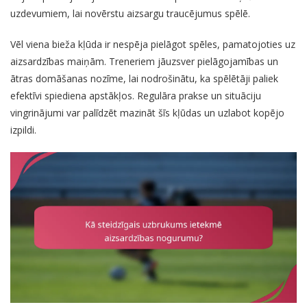
uzdevumiem, lai novērstu aizsargu traucējumus spēlē.
Vēl viena bieža kļūda ir nespēja pielāgot spēles, pamatojoties uz
aizsardzības maiņām. Treneriem jāuzsver pielāgojamības un
ātras domāšanas nozīme, lai nodrošinātu, ka spēlētāji paliek
efektīvi spiediena apstākļos. Regulāra prakse un situāciju
vingrinājumi var palīdzēt mazināt šīs kļūdas un uzlabot kopējo
izpildi.