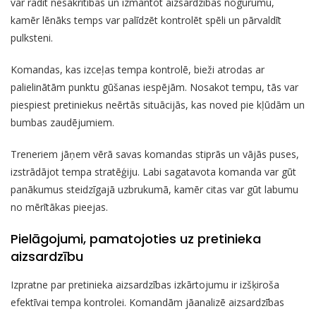
var radīt nesakritības un izmantot aizsardzības nogurumu,
kamēr lēnāks temps var palīdzēt kontrolēt spēli un pārvaldīt
pulksteni.
Komandas, kas izceļas tempa kontrolē, bieži atrodas ar
palielinātām punktu gūšanas iespējām. Nosakot tempu, tās var
piespiest pretiniekus neērtās situācijās, kas noved pie kļūdām un
bumbas zaudējumiem.
Treneriem jāņem vērā savas komandas stiprās un vājās puses,
izstrādājot tempa stratēģiju. Labi sagatavota komanda var gūt
panākumus steidzīgajā uzbrukumā, kamēr citas var gūt labumu
no mērītākas pieejas.
Pielāgojumi, pamatojoties uz pretinieka
aizsardzību
Izpratne par pretinieka aizsardzības izkārtojumu ir izšķiroša
efektīvai tempa kontrolei. Komandām jāanalizē aizsardzības