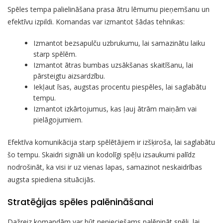
Spēles tempa palielināšana prasa ātru lēmumu pieņemšanu un
efektīvu izpildi. Komandas var izmantot šādas tehnikas:
Izmantot bezsapulču uzbrukumu, lai samazinātu laiku
starp spēlēm.
Izmantot ātras bumbas uzsākšanas skaitīšanu, lai
pārsteigtu aizsardzību.
Iekļaut īsas, augstas procentu piespēles, lai saglabātu
tempu.
Izmantot izkārtojumus, kas ļauj ātrām maiņām vai
pielāgojumiem.
Efektīva komunikācija starp spēlētājiem ir izšķiroša, lai saglabātu
šo tempu. Skaidri signāli un kodolīgi spēļu izsaukumi palīdz
nodrošināt, ka visi ir uz vienas lapas, samazinot neskaidrības
augsta spiediena situācijās.
Stratēģijas spēles palēnināšanai
Dažreiz komandām var būt nepieciešams palēnināt spēli, lai