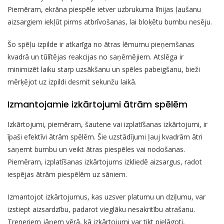
Piemēram, ekrāna piespēle ietver uzbrukuma līnijas ļaušanu
aizsargiem iekļūt pirms atbrīvošanas, lai bloķētu bumbu nesēju.
Šo spēļu izpilde ir atkarīga no ātras lēmumu pieņemšanas
kvadrā un tūlītējas reakcijas no saņēmējiem. Atslēga ir
minimizēt laiku starp uzsākšanu un spēles pabeigšanu, bieži
mērķējot uz izpildi desmit sekunžu laikā.
Izmantojamie izkārtojumi ātrām spēlēm
Izkārtojumi, piemēram, šautene vai izplatīšanas izkārtojumi, ir
īpaši efektīvi ātrām spēlēm. Šie uzstādījumi ļauj kvadrām ātri
saņemt bumbu un veikt ātras piespēles vai nodošanas.
Piemēram, izplatīšanas izkārtojums izkliedē aizsargus, radot
iespējas ātrām piespēlēm uz sāniem.
Izmantojot izkārtojumus, kas uzsver platumu un dziļumu, var
izstiept aizsardzību, padarot vieglāku nesakritību atrašanu.
Treneriem jāņem vērā, kā izkārtojumi var tikt pielāgoti,