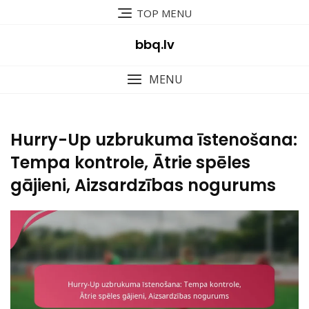
Skip
TOP MENU
to
content
bbq.lv
MENU
Hurry-Up uzbrukuma īstenošana:
Tempa kontrole, Ātrie spēles
gājieni, Aizsardzības nogurums