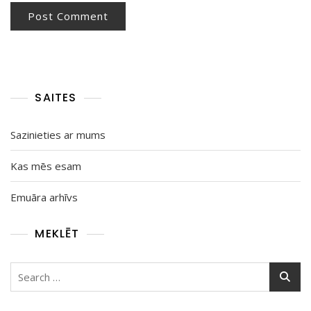
SAITES
Sazinieties ar mums
Kas mēs esam
Emuāra arhīvs
MEKLĒT
Search
for: