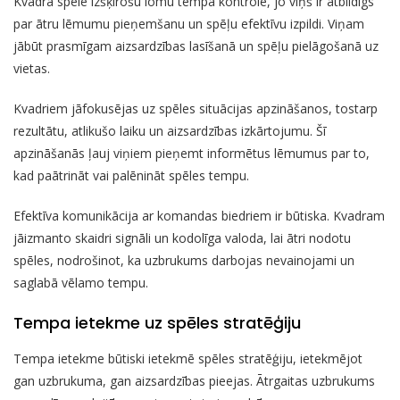
Kvadra spēlē izšķirošu lomu tempa kontrolē, jo viņš ir atbildīgs
par ātru lēmumu pieņemšanu un spēļu efektīvu izpildi. Viņam
jābūt prasmīgam aizsardzības lasīšanā un spēļu pielāgošanā uz
vietas.
Kvadriem jāfokusējas uz spēles situācijas apzināšanos, tostarp
rezultātu, atlikušo laiku un aizsardzības izkārtojumu. Šī
apzināšanās ļauj viņiem pieņemt informētus lēmumus par to,
kad paātrināt vai palēnināt spēles tempu.
Efektīva komunikācija ar komandas biedriem ir būtiska. Kvadram
jāizmanto skaidri signāli un kodolīga valoda, lai ātri nodotu
spēles, nodrošinot, ka uzbrukums darbojas nevainojami un
saglabā vēlamo tempu.
Tempa ietekme uz spēles stratēģiju
Tempa ietekme būtiski ietekmē spēles stratēģiju, ietekmējot
gan uzbrukuma, gan aizsardzības pieejas. Ātrgaitas uzbrukums