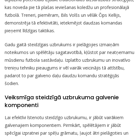
kas noveda pie tā plašas ieviešanas koledžu un profesionālajā
futbolā. Treneri, piemēram, Bils Volšs un vēlāk Čips Kellijs,
demonstrēja tā efektivitāti, ietekmējot daudzas komandas
pieņemt līdzīgas taktikas.
Gadu gaitā steidzīgais uzbrukums ir pielāgojies izmaiņām
noteikumos un spēlētāju sagatavotībā, kļūstot par neatņemamu
mūsdienu futbola sastāvdaļu. Izplatīto uzbrukumu un inovatīvo
treniņu tehniku pieaugums ir vēl vairāk veicinājis tā attīstību,
padarot to par galveno daļu daudzu komandu stratēģijās
šodien.
Veiksmīga steidzīgā uzbrukuma galvenie
komponenti
Lai efektīvi īstenotu steidzīgo uzbrukumu, ir jābūt vairākiem
galvenajiem komponentiem. Pirmkārt, spēlētājiem ir jābūt
spēcīgai izpratnei par spēļu grāmatu, ļaujot ātri pielāgoties un