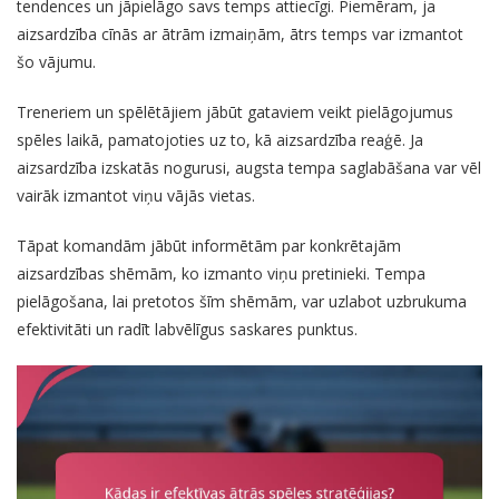
tendences un jāpielāgo savs temps attiecīgi. Piemēram, ja
aizsardzība cīnās ar ātrām izmaiņām, ātrs temps var izmantot
šo vājumu.
Treneriem un spēlētājiem jābūt gataviem veikt pielāgojumus
spēles laikā, pamatojoties uz to, kā aizsardzība reaģē. Ja
aizsardzība izskatās nogurusi, augsta tempa saglabāšana var vēl
vairāk izmantot viņu vājās vietas.
Tāpat komandām jābūt informētām par konkrētajām
aizsardzības shēmām, ko izmanto viņu pretinieki. Tempa
pielāgošana, lai pretotos šīm shēmām, var uzlabot uzbrukuma
efektivitāti un radīt labvēlīgus saskares punktus.