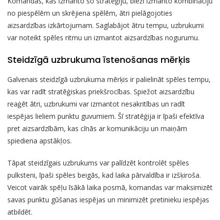
Komandas, kas izmanto šo stratēģiju, bieži izmanto kombināciju
no piespēlēm un skrējiena spēlēm, ātri pielāgojoties
aizsardzības izkārtojumam. Saglabājot ātru tempu, uzbrukumi
var noteikt spēles ritmu un izmantot aizsardzības nogurumu.
Steidzīgā uzbrukuma īstenošanas mērķis
Galvenais steidzīgā uzbrukuma mērķis ir palielināt spēles tempu,
kas var radīt stratēģiskas priekšrocības. Spiežot aizsardzību
reaģēt ātri, uzbrukumi var izmantot nesakritības un radīt
iespējas lieliem punktu guvumiem. Šī stratēģija ir īpaši efektīva
pret aizsardzībām, kas cīnās ar komunikāciju un maiņām
spiediena apstākļos.
Tāpat steidzīgais uzbrukums var palīdzēt kontrolēt spēles
pulksteni, īpaši spēles beigās, kad laika pārvaldība ir izšķiroša.
Veicot vairāk spēļu īsākā laika posmā, komandas var maksimizēt
savas punktu gūšanas iespējas un minimizēt pretinieku iespējas
atbildēt.